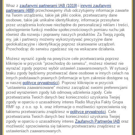
Wraz z
zaufanymi partnerami IAB (1019)
i
innymi zaufanymi
partnerami (489)
przechowujemy i/lub odczytujemy informacje zawarte
Według doniesień Skripal podróżował po Europie Wschodniej, gdzie
na Twoim urządzeniu, takie jak pliki cookie, przetwarzamy dane
dzielił się wiedzą na temat metod działania rosyjskich służb.
osobowe, takie jak unikalne identyfikatory, informacje przesyłane
przez urządzenia końcowe niezbędne do personalizacji reklam i treści,
udostępnienie funkcji mediów społecznościowych pomiaru ruchu jak
Według doniesień mediów, Skripal podróżował po
również dla rozwoju i poprawny naszych produktów. Za Twoją zgodą
my, jak i partnerzy możemy wykorzystywać precyzyjne dane
Europie Wschodniej, gdzie dzielił się wiedzą na
geolokalizacyjne i identyfikację poprzez skanowanie urządzeń.
temat metod działania rosyjskich służb. Odwiedził
Przechodząc do serwisu zgadzasz się na wskazane działania.
Tallin i Pragę. Również czescy agenci przyjeżdżali do
Możesz wyrazić zgodę na powyższe cele przetwarzania poprzez
kliknięcie w przycisk "przechodzę do serwisu", możesz również nie
niego do Wielkiej Brytanii.
wyrażać zgody poprzez wybór ustawień zaawansowanych. W sytuacji
braku zgody będziemy przetwarzać dane osobowe w innych celach na
innych podstawach prawnych (informacje w tym zakresie dostępne są
Jak donoszą media, misje Skripala były
w naszej
polityce prywatności
). Poprzez kliknięcie w przycisk
"ustawienia zaawansowane" możesz zarządzać swoimi preferencjami
organizowane przez brytyjski wywiad MI6. Nie były
przed wyrażeniem zgody lub odmową udzielenia zgody. Cele
przetwarzania Twoich danych bez konieczności uzyskania Twojej
nielegalne, ale mogły przyczynić się do skuteczności
zgody w oparciu o uzasadniony interes Radio Muzyka Fakty Grupa
RMF sp. z o.o. sp. k. oraz informacje o możliwości sprzeciwienia się
rosyjskich agentów. To mogło sprowokować odwet.
takiemu przetwarzaniu znajdziesz w
polityce prywatności
. Cele
przetwarzania Twoich danych bez konieczności uzyskania Twojej
zgody w oparciu o uzasadniony interes
Zaufanych Partnerów IAB
oraz
Już w poniedziałek Czeski tygodnik "Respekt" podał,
możliwość sprzeciwienia się takiemu przetwarzaniu znajdziesz w
że zaatakowany w marcu w Anglii bojowym
ustawieniach zaawansowanych.