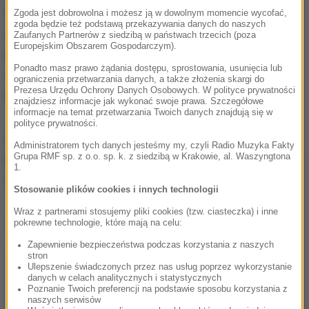
środkiem trującym typu nowiczok były oficer
Zgoda jest dobrowolna i możesz ją w dowolnym momencie wycofać,
zgoda będzie też podstawą przekazywania danych do naszych
rosyjskiego wywiadu Siergiej Skripal, w 2012 roku
Zaufanych Partnerów z siedzibą w państwach trzecich (poza
Europejskim Obszarem Gospodarczym).
potajemnie odwiedził Pragę. "New York Times"
Ponadto masz prawo żądania dostępu, sprostowania, usunięcia lub
informował z kolei, że w 2016 roku Skripal był w
ograniczenia przetwarzania danych, a także złożenia skargi do
Prezesa Urzędu Ochrony Danych Osobowych. W polityce prywatności
Estonii.
znajdziesz informacje jak wykonać swoje prawa. Szczegółowe
informacje na temat przetwarzania Twoich danych znajdują się w
polityce prywatności.
Źródła, na które powołuje się "Respekt" nie
Administratorem tych danych jesteśmy my, czyli Radio Muzyka Fakty
przypuszczają jednak, by zamach na Skripala wiązał
Grupa RMF sp. z o.o. sp. k. z siedzibą w Krakowie, al. Waszyngtona
1.
się z jego wcześniejszą wizytą w czeskiej stolicy.
Stosowanie plików cookies i innych technologii
Wraz z partnerami stosujemy pliki cookies (tzw. ciasteczka) i inne
Dalsza część artykułu pod materiałem video:
pokrewne technologie, które mają na celu:
Zapewnienie bezpieczeństwa podczas korzystania z naszych
stron
Ulepszenie świadczonych przez nas usług poprzez wykorzystanie
danych w celach analitycznych i statystycznych
Poznanie Twoich preferencji na podstawie sposobu korzystania z
naszych serwisów