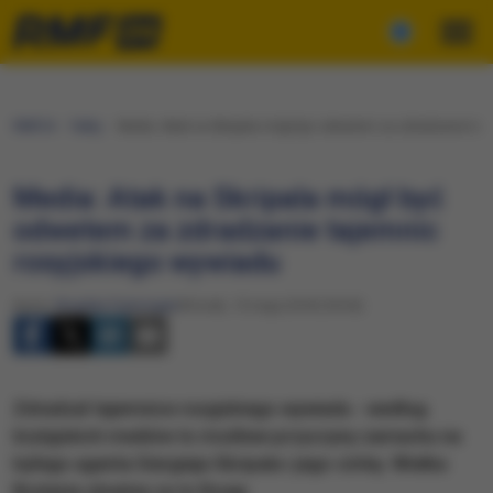
RMF24
Fakty
Media: Atak na Skripala mógł być odwetem za zdradzanie ta
Media: Atak na Skripala mógł być
odwetem za zdradzanie tajemnic
rosyjskiego wywiadu
Autor:
Bogdan Frymorgen
Wtorek, 15 maja 2018 (18:54)
Zdradzał tajemnice rosyjskiego wywiadu - według
brytyjskich mediów to możliwe przyczyny zamachu na
byłego agenta Siergieja Skripala i jego córkę. Wielka
Brytania obwinia za to Rosję.