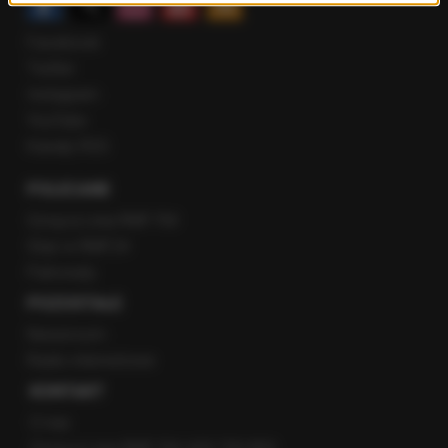
Facebook
Twitter
Instagram
YouTube
Kanały RSS
POLECANE
Gorąca Linia RMF FM
Staż w RMF24
Patronaty
POZOSTAŁE
Newsroom
Radio internetowe
KONTAKT
O nas