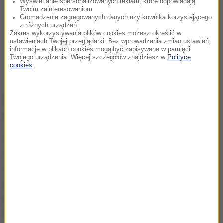
Wyświetlanie spersonalizowanych reklam, które odpowiadają
Twoim zainteresowaniom
Gromadzenie zagregowanych danych użytkownika korzystającego
z różnych urządzeń
Zakres wykorzystywania plików cookies możesz określić w
ustawieniach Twojej przeglądarki. Bez wprowadzenia zmian ustawień,
informacje w plikach cookies mogą być zapisywane w pamięci
Twojego urządzenia. Więcej szczegółów znajdziesz w
Polityce
cookies
.
Do ataku na Siergieja Skripala i jego
córkę doszło 4 marca
Siergiej Skripal i jego córka Julia 4 marca trafili do
szpitala w Salisbury po kontakcie z nieznaną
substancją. Okazało się, że był to środek
paralityczno-drgawkowy typu nowiczok, który był
produkowany na terenach byłego Związku
Radzieckiego.