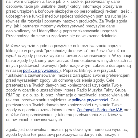
na Twoim urządzeniu, takie jak pliki cookie, przetwarzamy dane
osobowe, takie jak unikalne identyfikatory, informacje przesyłane
przez urządzenia końcowe niezbędne do personalizacji reklam i treści,
udostępnienie funkcji mediów społecznościowych pomiaru ruchu jak
również dla rozwoju i poprawny naszych produktów. Za Twoją zgodą
my, jak i partnerzy możemy wykorzystywać precyzyjne dane
geolokalizacyjne i identyfikację poprzez skanowanie urządzeń.
Przechodząc do serwisu zgadzasz się na wskazane działania.
Możesz wyrazić zgodę na powyższe cele przetwarzania poprzez
kliknięcie w przycisk "przechodzę do serwisu", możesz również nie
wyrażać zgody poprzez wybór ustawień zaawansowanych. W sytuacji
braku zgody będziemy przetwarzać dane osobowe w innych celach na
innych podstawach prawnych (informacje w tym zakresie dostępne są
w naszej
polityce prywatności
). Poprzez kliknięcie w przycisk
"ustawienia zaawansowane" możesz zarządzać swoimi preferencjami
przed wyrażeniem zgody lub odmową udzielenia zgody. Cele
przetwarzania Twoich danych bez konieczności uzyskania Twojej
zgody w oparciu o uzasadniony interes Radio Muzyka Fakty Grupa
RMF sp. z o.o. sp. k. oraz informacje o możliwości sprzeciwienia się
Pan Zbigniew mówił o radości płynącej z robienia
takiemu przetwarzaniu znajdziesz w
polityce prywatności
. Cele
mebli i smutku, że brakuje mu podstawowych
przetwarzania Twoich danych bez konieczności uzyskania Twojej
zgody w oparciu o uzasadniony interes
Zaufanych Partnerów IAB
oraz
narzędzi, by móc się rozwijać. O tym, jak pasję do
możliwość sprzeciwienia się takiemu przetwarzaniu znajdziesz w
ustawieniach zaawansowanych.
stolarki przekazywał swojemu synowi. Kamil wybrał
Zgoda jest dobrowolna i możesz ją w dowolnym momencie wycofać,
nawet szkołę o takim profilu, by móc z ojcem
zgoda będzie też podstawą przekazywania danych do naszych