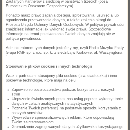
Zaufanych Partnerów z siedzibą w państwach trzecich (poza
prowadzić potem wspólny interes. Budowlanka ze
Europejskim Obszarem Gospodarczym).
specjalizacją stolarz.
Ponadto masz prawo żądania dostępu, sprostowania, usunięcia lub
ograniczenia przetwarzania danych, a także złożenia skargi do
Prezesa Urzędu Ochrony Danych Osobowych. W polityce prywatności
Zapał i chęci są
- mówił nam pan Zbigniew, ale
znajdziesz informacje jak wykonać swoje prawa. Szczegółowe
informacje na temat przetwarzania Twoich danych znajdują się w
brakuje pieniędzy.
Stolarkę robię w niewielkim,
polityce prywatności.
rozpadającym się gołębniku w ogrodzie. To stara
Administratorem tych danych jesteśmy my, czyli Radio Muzyka Fakty
szopa, trzy na dwa metry
- opowiada.
Grupa RMF sp. z o.o. sp. k. z siedzibą w Krakowie, al. Waszyngtona
1.
Nie mamy z czego odłożyć ani na nowy warsztat, ani
Stosowanie plików cookies i innych technologii
na narzędzia. Ledwie starcza na codzienne życie.
Wraz z partnerami stosujemy pliki cookies (tzw. ciasteczka) i inne
pokrewne technologie, które mają na celu:
Niedługo nasza rodzina się powiększy, bo na świat
Zapewnienie bezpieczeństwa podczas korzystania z naszych
przyjdzie moja siostra
- mówiła nam Dominika.
stron
Ulepszenie świadczonych przez nas usług poprzez wykorzystanie
[Arielka urodziła się pod koniec października].
danych w celach analitycznych i statystycznych
Poznanie Twoich preferencji na podstawie sposobu korzystania z
naszych serwisów
Tata się stara, ale nie może znaleźć pracy. Kilka lat
Wyświetlanie spersonalizowanych reklam, które odpowiadają
temu miał groźny wypadek samochodowy, auto
Twoim zainteresowaniom
Gromadzenie zagregowanych danych użytkownika korzystającego