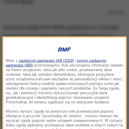
Piotr Müller
Rzecznik rządu Piotr Müller pytany był w czwartek
wieczorem w Sejmie przez dziennikarzy m.in. o
sytuację związaną z Covid-19. Ocenił, że dzięki
szczepieniom i większej wiedzy na temat
Wraz z
zaufanymi partnerami IAB (1019)
i
innymi zaufanymi
koronawirusa cały świat jest dużo lepiej
partnerami (489)
przechowujemy i/lub odczytujemy informacje zawarte
przygotowany do potencjalnych wzrostów zakażeń
na Twoim urządzeniu, takie jak pliki cookie, przetwarzamy dane
osobowe, takie jak unikalne identyfikatory, informacje przesyłane
w przyszłości.
przez urządzenia końcowe niezbędne do personalizacji reklam i treści,
udostępnienie funkcji mediów społecznościowych pomiaru ruchu jak
również dla rozwoju i poprawny naszych produktów. Za Twoją zgodą
Przypomniał, że w piątek premier Mateusz
my, jak i partnerzy możemy wykorzystywać precyzyjne dane
geolokalizacyjne i identyfikację poprzez skanowanie urządzeń.
Morawiecki będzie rozmawiał z członkami Rady ds.
Przechodząc do serwisu zgadzasz się na wskazane działania.
Covid-19 na temat aktualnej sytuacji epidemicznej w
Możesz wyrazić zgodę na powyższe cele przetwarzania poprzez
kliknięcie w przycisk "przechodzę do serwisu", możesz również nie
kraju.
wyrażać zgody poprzez wybór ustawień zaawansowanych. W sytuacji
braku zgody będziemy przetwarzać dane osobowe w innych celach na