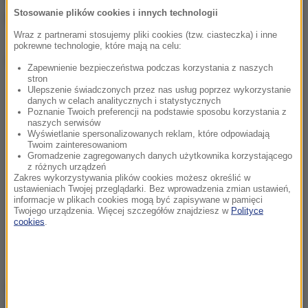
Stosowanie plików cookies i innych technologii
Dodał, że system szczepień cały czas jest dostępny.
Wraz z partnerami stosujemy pliki cookies (tzw. ciasteczka) i inne
pokrewne technologie, które mają na celu:
Dalsza część artykułu pod materiałem video:
Zapewnienie bezpieczeństwa podczas korzystania z naszych
stron
Ulepszenie świadczonych przez nas usług poprzez wykorzystanie
danych w celach analitycznych i statystycznych
Poznanie Twoich preferencji na podstawie sposobu korzystania z
naszych serwisów
Wyświetlanie spersonalizowanych reklam, które odpowiadają
Twoim zainteresowaniom
Gromadzenie zagregowanych danych użytkownika korzystającego
z różnych urządzeń
Zakres wykorzystywania plików cookies możesz określić w
ustawieniach Twojej przeglądarki. Bez wprowadzenia zmian ustawień,
informacje w plikach cookies mogą być zapisywane w pamięci
Twojego urządzenia. Więcej szczegółów znajdziesz w
Polityce
cookies
.
Odnosząc się
do powszechności testów na Covid-
19 powiedział, że na razie nie ma potrzeby, aby