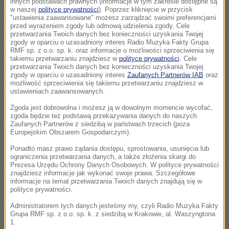
innych podstawach prawnych (informacje w tym zakresie dostępne są
Będziemy omawiać te warianty, tak, aby się upewnić,
w naszej
polityce prywatności
). Poprzez kliknięcie w przycisk
"ustawienia zaawansowane" możesz zarządzać swoimi preferencjami
że wszystkie możliwości są przedyskutowane, że te
przed wyrażeniem zgody lub odmową udzielenia zgody. Cele
ewentualnościowe warianty gorszych scenariuszy są
przetwarzania Twoich danych bez konieczności uzyskania Twojej
zgody w oparciu o uzasadniony interes Radio Muzyka Fakty Grupa
również przygotowane, w szczególności w zakresie
RMF sp. z o.o. sp. k. oraz informacje o możliwości sprzeciwienia się
takiemu przetwarzaniu znajdziesz w
polityce prywatności
. Cele
oddziałów szpitalnych, zakaźnych czy potencjalnych,
przetwarzania Twoich danych bez konieczności uzyskania Twojej
zgody w oparciu o uzasadniony interes
Zaufanych Partnerów IAB
oraz
choć liczę, że to nie będzie konieczne - miejsc
możliwość sprzeciwienia się takiemu przetwarzaniu znajdziesz w
ustawieniach zaawansowanych.
powstawania szpitali tymczasowych
- powiedział
Zgoda jest dobrowolna i możesz ją w dowolnym momencie wycofać,
rzecznik rządu.
zgoda będzie też podstawą przekazywania danych do naszych
Zaufanych Partnerów z siedzibą w państwach trzecich (poza
Europejskim Obszarem Gospodarczym).
Müller pytany o brane pod uwagę warianty obostrzeń
Ponadto masz prawo żądania dostępu, sprostowania, usunięcia lub
stwierdził, że obecnie nie są one dyskutowane.
ograniczenia przetwarzania danych, a także złożenia skargi do
Natomiast
dyskutujemy przede wszystkim o kwestii
Prezesa Urzędu Ochrony Danych Osobowych. W polityce prywatności
znajdziesz informacje jak wykonać swoje prawa. Szczegółowe
związanej z infrastrukturą medyczną
, bo na to
informacje na temat przetwarzania Twoich danych znajdują się w
polityce prywatności.
możemy mieć wpływ dużo wcześniej. Co do
Administratorem tych danych jesteśmy my, czyli Radio Muzyka Fakty
potencjalnych obostrzeń to przede wszystkim
Grupa RMF sp. z o.o. sp. k. z siedzibą w Krakowie, al. Waszyngtona
1.
liczymy, że nie będą one konieczne
- zaznaczył.