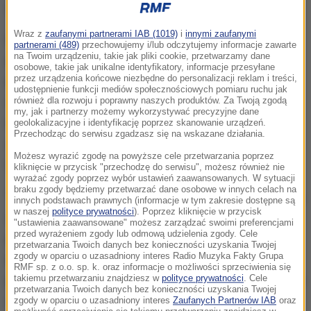
szpitala.
Wraz z
zaufanymi partnerami IAB (1019)
i
innymi zaufanymi
Fundusz zaznaczył, że ograniczenia
nie powinny
partnerami (489)
przechowujemy i/lub odczytujemy informacje zawarte
na Twoim urządzeniu, takie jak pliki cookie, przetwarzamy dane
dotyczyć planowej diagnostyki i leczenia chorób
osobowe, takie jak unikalne identyfikatory, informacje przesyłane
przez urządzenia końcowe niezbędne do personalizacji reklam i treści,
nowotworowych,
a także, że przy podejmowaniu
udostępnienie funkcji mediów społecznościowych pomiaru ruchu jak
decyzji w tej sprawie należy wziąć pod uwagę plan
również dla rozwoju i poprawny naszych produktów. Za Twoją zgodą
my, jak i partnerzy możemy wykorzystywać precyzyjne dane
leczenia i prawdopodobieństwo pobytu pacjenta po
geolokalizacyjne i identyfikację poprzez skanowanie urządzeń.
Przechodząc do serwisu zgadzasz się na wskazane działania.
zabiegu na oddziałach anestezjologii i intensywnej
Możesz wyrazić zgodę na powyższe cele przetwarzania poprzez
terapii.
kliknięcie w przycisk "przechodzę do serwisu", możesz również nie
wyrażać zgody poprzez wybór ustawień zaawansowanych. W sytuacji
braku zgody będziemy przetwarzać dane osobowe w innych celach na
"W każdym przypadku odroczenia terminu udzielenia
innych podstawach prawnych (informacje w tym zakresie dostępne są
w naszej
polityce prywatności
). Poprzez kliknięcie w przycisk
świadczenia należy indywidualnie ocenić oraz wziąć
"ustawienia zaawansowane" możesz zarządzać swoimi preferencjami
przed wyrażeniem zgody lub odmową udzielenia zgody. Cele
pod uwagę
uwarunkowania i ryzyka dotyczące
przetwarzania Twoich danych bez konieczności uzyskania Twojej
zgody w oparciu o uzasadniony interes Radio Muzyka Fakty Grupa
stanu zdrowia pacjentów,
a także
RMF sp. z o.o. sp. k. oraz informacje o możliwości sprzeciwienia się
prawdopodobieństwo jego pogorszenia i potencjalne
takiemu przetwarzaniu znajdziesz w
polityce prywatności
. Cele
przetwarzania Twoich danych bez konieczności uzyskania Twojej
skutki" - podkreślił NFZ w opublikowanym na swoich
zgody w oparciu o uzasadniony interes
Zaufanych Partnerów IAB
oraz