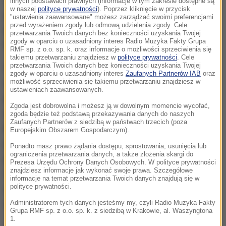
innych podstawach prawnych (informacje w tym zakresie dostępne są
w naszej
polityce prywatności
). Poprzez kliknięcie w przycisk
pozostają w kontakcie z miejscowym sanepidem
-
"ustawienia zaawansowane" możesz zarządzać swoimi preferencjami
przed wyrażeniem zgody lub odmową udzielenia zgody. Cele
poinformowano w drugim czwartkowym
przetwarzania Twoich danych bez konieczności uzyskania Twojej
zgody w oparciu o uzasadniony interes Radio Muzyka Fakty Grupa
komunikacie.
RMF sp. z o.o. sp. k. oraz informacje o możliwości sprzeciwienia się
takiemu przetwarzaniu znajdziesz w
polityce prywatności
. Cele
przetwarzania Twoich danych bez konieczności uzyskania Twojej
W pierwszym podano, że zawodniczka, która
zgody w oparciu o uzasadniony interes
Zaufanych Partnerów IAB
oraz
zachorowała na Covid-19, poczuła się źle dzień po
możliwość sprzeciwienia się takiemu przetwarzaniu znajdziesz w
ustawieniach zaawansowanych.
przybyciu na zgrupowanie. Następnego dnia
Zgoda jest dobrowolna i możesz ją w dowolnym momencie wycofać,
opuściła ośrodek, a po wykonaniu testu na obecność
zgoda będzie też podstawą przekazywania danych do naszych
Zaufanych Partnerów z siedzibą w państwach trzecich (poza
koronawirusa i otrzymaniu wyniku pozytywnego, za
Europejskim Obszarem Gospodarczym).
pośrednictwem Polskiego Związku Szermierczego
Ponadto masz prawo żądania dostępu, sprostowania, usunięcia lub
ograniczenia przetwarzania danych, a także złożenia skargi do
poinformowała o tym fakcie dyrekcję COS w
Prezesa Urzędu Ochrony Danych Osobowych. W polityce prywatności
znajdziesz informacje jak wykonać swoje prawa. Szczegółowe
Zakopanem. Dyrektor COS Mateusz Grzybowski
informacje na temat przetwarzania Twoich danych znajdują się w
polityce prywatności.
zapewnił, że zadziałano natychmiast zgodnie z
opracowanymi w maju procedurami.
Administratorem tych danych jesteśmy my, czyli Radio Muzyka Fakty
Grupa RMF sp. z o.o. sp. k. z siedzibą w Krakowie, al. Waszyngtona
1.