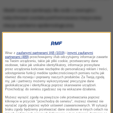
Obiekt został zamknięty dla osób z zewnątrz i
natychmiast została poinformowana miejscowa
stacja sanitarno-epidemiologiczna.
To dziewczynka z kadry wojewódzkiej, która nie
miała kontaktu z seniorską reprezentacją. Kadra
seniorów opuściła jednak zgrupowanie ze względów
Wraz z
zaufanymi partnerami IAB (1019)
i
innymi zaufanymi
partnerami (489)
przechowujemy i/lub odczytujemy informacje zawarte
bezpieczeństwa, chociaż aktywności grup się nie
na Twoim urządzeniu, takie jak pliki cookie, przetwarzamy dane
osobowe, takie jak unikalne identyfikatory, informacje przesyłane
krzyżowały.
Inne zawodniczki z kadry wojewódzkiej,
przez urządzenia końcowe niezbędne do personalizacji reklam i treści,
udostępnienie funkcji mediów społecznościowych pomiaru ruchu jak
które miały kontakt z zakażoną, pozostaną w COS
również dla rozwoju i poprawny naszych produktów. Za Twoją zgodą
my, jak i partnerzy możemy wykorzystywać precyzyjne dane
Zakopane do niedzieli. Zostały odizolowane od
geolokalizacyjne i identyfikację poprzez skanowanie urządzeń.
innych osób.
Pozostałe, które nie miały kontaktu,
Przechodząc do serwisu zgadzasz się na wskazane działania.
powróciły do treningów. Osoby odizolowane są
Możesz wyrazić zgodę na powyższe cele przetwarzania poprzez
kliknięcie w przycisk "przechodzę do serwisu", możesz również nie
otoczone wszechstronną opieką, a trenerzy są w
wyrażać zgody poprzez wybór ustawień zaawansowanych. W sytuacji
braku zgody będziemy przetwarzać dane osobowe w innych celach na
stałym kontakcie z ich rodzicami. Władze ośrodka