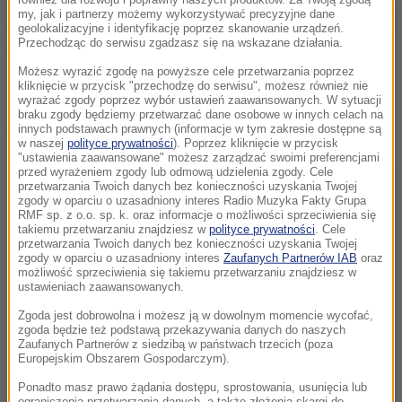
my, jak i partnerzy możemy wykorzystywać precyzyjne dane
Nasza walka z pandemią się nie skończyła, każdy kto
geolokalizacyjne i identyfikację poprzez skanowanie urządzeń.
Przechodząc do serwisu zgadzasz się na wskazane działania.
tak myśli bardzo się myli (...). To czas na najwyższą
Możesz wyrazić zgodę na powyższe cele przetwarzania poprzez
ostrożność
- podkreślił Johnson.
kliknięcie w przycisk "przechodzę do serwisu", możesz również nie
wyrażać zgody poprzez wybór ustawień zaawansowanych. W sytuacji
braku zgody będziemy przetwarzać dane osobowe w innych celach na
innych podstawach prawnych (informacje w tym zakresie dostępne są
Dalsza część artykułu pod materiałem video:
w naszej
polityce prywatności
). Poprzez kliknięcie w przycisk
"ustawienia zaawansowane" możesz zarządzać swoimi preferencjami
przed wyrażeniem zgody lub odmową udzielenia zgody. Cele
przetwarzania Twoich danych bez konieczności uzyskania Twojej
zgody w oparciu o uzasadniony interes Radio Muzyka Fakty Grupa
RMF sp. z o.o. sp. k. oraz informacje o możliwości sprzeciwienia się
takiemu przetwarzaniu znajdziesz w
polityce prywatności
. Cele
przetwarzania Twoich danych bez konieczności uzyskania Twojej
zgody w oparciu o uzasadniony interes
Zaufanych Partnerów IAB
oraz
możliwość sprzeciwienia się takiemu przetwarzaniu znajdziesz w
ustawieniach zaawansowanych.
Zgoda jest dobrowolna i możesz ją w dowolnym momencie wycofać,
zgoda będzie też podstawą przekazywania danych do naszych
Zaufanych Partnerów z siedzibą w państwach trzecich (poza
Europejskim Obszarem Gospodarczym).
Ponadto masz prawo żądania dostępu, sprostowania, usunięcia lub
ograniczenia przetwarzania danych, a także złożenia skargi do