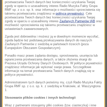
chrześcijanie, ale nie tylko.
Mamy również sporo
przetwarzania Twoich danych bez konieczności uzyskania Twojej
zgody w oparciu o uzasadniony interes Radio Muzyka Fakty Grupa
innych osób należących do innych kategorii, w tym
RMF sp. z o.o. sp. k. oraz informacje o możliwości sprzeciwienia się
takiemu przetwarzaniu znajdziesz w
polityce prywatności
. Cele
samotnych mężczyzn, wyznania islam-sunnickiego,
przetwarzania Twoich danych bez konieczności uzyskania Twojej
zgody w oparciu o uzasadniony interes
Zaufanych Partnerów IAB
oraz
jak jest to podane w dokumentacji
– mówi Skiba.
możliwość sprzeciwienia się takiemu przetwarzaniu znajdziesz w
ustawieniach zaawansowanych.
Wiceminister ujawnił też, że polscy urzędnicy mają
Zgoda jest dobrowolna i możesz ją w dowolnym momencie wycofać,
zgoda będzie też podstawą przekazywania danych do naszych
problem we współpracy z Grekami. Nie mamy wpływu
Zaufanych Partnerów z siedzibą w państwach trzecich (poza
Europejskim Obszarem Gospodarczym).
na wstępny wybór osób, które miałyby przyjechać do
Ponadto masz prawo żądania dostępu, sprostowania, usunięcia lub
Polski. Miejscowe władze nie dopuszczają nas do
ograniczenia przetwarzania danych, a także złożenia skargi do
Prezesa Urzędu Ochrony Danych Osobowych. W polityce prywatności
obozów dla uchodźców.
znajdziesz informacje jak wykonać swoje prawa. Szczegółowe
informacje na temat przetwarzania Twoich danych znajdują się w
polityce prywatności.
Jakub Skiba podkreślił, że nie trafią do nas osoby,
Administratorem tych danych jesteśmy my, czyli Radio Muzyka Fakty
których nie uda się w stu procentach zidentyfikować
Grupa RMF sp. z o.o. sp. k. z siedzibą w Krakowie, al. Waszyngtona
1.
lub nie spełniają założonych kryteriów.
Stosowanie plików cookies i innych technologii
Jak wcześniej ustalił dziennikarz RMF FM do
Wraz z partnerami stosujemy pliki cookies (tzw. ciasteczka) i inne