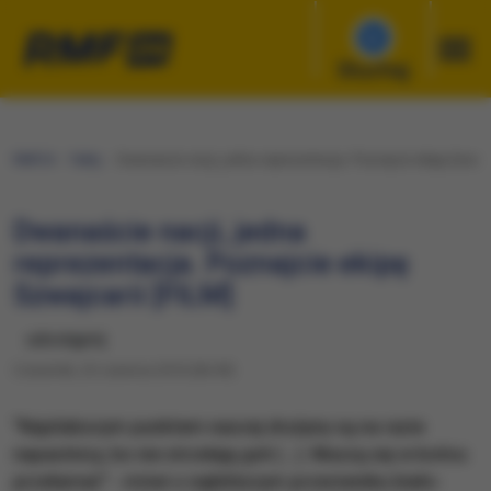
Słuchaj
RMF24
Fakty
Dwanaście nacji, jedna reprezentacja. Poznajcie ekipę Szwajca
Dwanaście nacji, jedna
reprezentacja. Poznajcie ekipę
Szwajcarii [FILM]
udostępnij
Czwartek, 23 czerwca 2016 (06:49)
"Najsłabszym punktem naszej drużyny są na razie
napastnicy, bo nie strzelają goli (...). Muszą się w końcu
przełamać" - mówi o najbliższym przeciwniku biało-