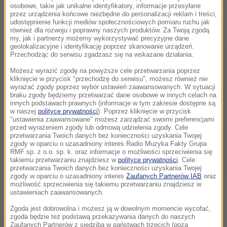
osobowe, takie jak unikalne identyfikatory, informacje przesyłane
przez urządzenia końcowe niezbędne do personalizacji reklam i treści,
udostępnienie funkcji mediów społecznościowych pomiaru ruchu jak
również dla rozwoju i poprawny naszych produktów. Za Twoją zgodą
my, jak i partnerzy możemy wykorzystywać precyzyjne dane
geolokalizacyjne i identyfikację poprzez skanowanie urządzeń.
Przechodząc do serwisu zgadzasz się na wskazane działania.
Możesz wyrazić zgodę na powyższe cele przetwarzania poprzez
kliknięcie w przycisk "przechodzę do serwisu", możesz również nie
wyrażać zgody poprzez wybór ustawień zaawansowanych. W sytuacji
braku zgody będziemy przetwarzać dane osobowe w innych celach na
innych podstawach prawnych (informacje w tym zakresie dostępne są
w naszej
polityce prywatności
). Poprzez kliknięcie w przycisk
"ustawienia zaawansowane" możesz zarządzać swoimi preferencjami
przed wyrażeniem zgody lub odmową udzielenia zgody. Cele
przetwarzania Twoich danych bez konieczności uzyskania Twojej
zgody w oparciu o uzasadniony interes Radio Muzyka Fakty Grupa
RMF sp. z o.o. sp. k. oraz informacje o możliwości sprzeciwienia się
takiemu przetwarzaniu znajdziesz w
polityce prywatności
. Cele
przetwarzania Twoich danych bez konieczności uzyskania Twojej
zgody w oparciu o uzasadniony interes
Zaufanych Partnerów IAB
oraz
możliwość sprzeciwienia się takiemu przetwarzaniu znajdziesz w
ustawieniach zaawansowanych.
(edbie)
Zgoda jest dobrowolna i możesz ją w dowolnym momencie wycofać,
zgoda będzie też podstawą przekazywania danych do naszych
Zaufanych Partnerów z siedzibą w państwach trzecich (poza