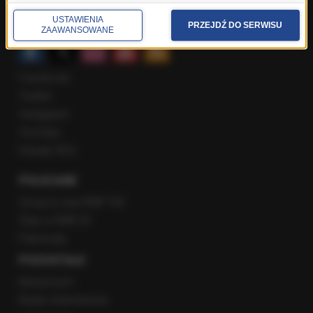
Rozmowy w Radiu RMF24
USTAWIENIA
SPOŁECZNOŚĆ
PRZEJDŹ DO SERWISU
ZAAWANSOWANE
Facebook
Twitter
Instagram
YouTube
Kanały RSS
POLECANE
Gorąca Linia RMF FM
Staż w RMF24
Patronaty
POZOSTAŁE
Newsroom
Radio internetowe