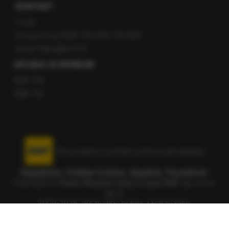
KONTAKT
O nas
Gorąca Linia RMF FM: 600 700 800
email: fakty@rmf.fm
APLIKACJE MOBILNE
RMF FM
RMF ON
Korzystanie z portalu oznacza akceptację
Regulaminu
.
Polityka Cookies
.
SpeakUp
.
Prywatność
.
Copyright by
Radio Muzyka Fakty Grupa RMF sp. z o.o.
sp. k.
2009-2026. Wszystkie prawa zastrzeżone.