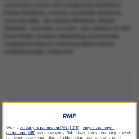
czerwonych na Euro 2016 szwajcarski dziennikarz
Etienne Wuillemin, z którym rozmawiali wysłannicy
Łączy nas piłka. Jak zdradza Wuillemin, liderem
Helwetów - na boisku i w szatni - jest zaledwie 23-letni
Granit Xhaka, Szwajcar albańskiego pochodzenia.
Szwajcarska ekipa to zresztą przykład zespołu
multikulturowego. Zobaczcie!
Wraz z
zaufanymi partnerami IAB (1019)
i
innymi zaufanymi
partnerami (489)
przechowujemy i/lub odczytujemy informacje zawarte
na Twoim urządzeniu, takie jak pliki cookie, przetwarzamy dane