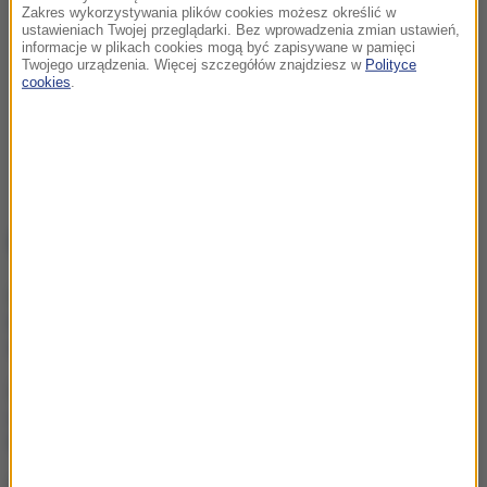
Zakres wykorzystywania plików cookies możesz określić w
ustawieniach Twojej przeglądarki. Bez wprowadzenia zmian ustawień,
informacje w plikach cookies mogą być zapisywane w pamięci
Twojego urządzenia. Więcej szczegółów znajdziesz w
Polityce
cookies
.
NAJWAŻNIEJSZE FAKTY
Atak na nastolatka w
Kamiennej Górze. Nowe
informacje
Koniec unikania mandatów
z fotoradarów? Rząd
szykuje zmiany