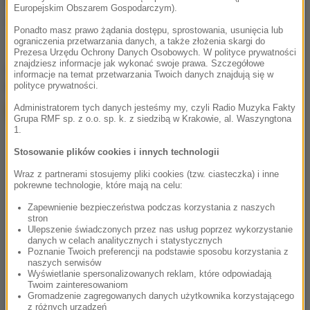
Źródło: RMF FM
Europejskim Obszarem Gospodarczym).
Szwajcaria
Tagi:
Ponadto masz prawo żądania dostępu, sprostowania, usunięcia lub
ograniczenia przetwarzania danych, a także złożenia skargi do
Prezesa Urzędu Ochrony Danych Osobowych. W polityce prywatności
znajdziesz informacje jak wykonać swoje prawa. Szczegółowe
chcesz widzieć więcej artykułów od RMF24?
dodaj w
informacje na temat przetwarzania Twoich danych znajdują się w
Google
polityce prywatności.
Administratorem tych danych jesteśmy my, czyli Radio Muzyka Fakty
Grupa RMF sp. z o.o. sp. k. z siedzibą w Krakowie, al. Waszyngtona
1.
Stosowanie plików cookies i innych technologii
Wraz z partnerami stosujemy pliki cookies (tzw. ciasteczka) i inne
pokrewne technologie, które mają na celu:
Zapewnienie bezpieczeństwa podczas korzystania z naszych
stron
Ulepszenie świadczonych przez nas usług poprzez wykorzystanie
danych w celach analitycznych i statystycznych
Poznanie Twoich preferencji na podstawie sposobu korzystania z
naszych serwisów
Wyświetlanie spersonalizowanych reklam, które odpowiadają
Twoim zainteresowaniom
Gromadzenie zagregowanych danych użytkownika korzystającego
z różnych urządzeń