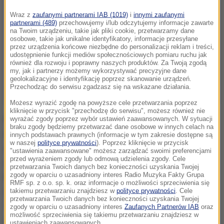
Wraz z
zaufanymi partnerami IAB (1019)
i
innymi zaufanymi
partnerami (489)
przechowujemy i/lub odczytujemy informacje zawarte
na Twoim urządzeniu, takie jak pliki cookie, przetwarzamy dane
osobowe, takie jak unikalne identyfikatory, informacje przesyłane
przez urządzenia końcowe niezbędne do personalizacji reklam i treści,
udostępnienie funkcji mediów społecznościowych pomiaru ruchu jak
również dla rozwoju i poprawny naszych produktów. Za Twoją zgodą
my, jak i partnerzy możemy wykorzystywać precyzyjne dane
geolokalizacyjne i identyfikację poprzez skanowanie urządzeń.
Przechodząc do serwisu zgadzasz się na wskazane działania.
Możesz wyrazić zgodę na powyższe cele przetwarzania poprzez
kliknięcie w przycisk "przechodzę do serwisu", możesz również nie
Każdy z uczestników Euro 2016 za sam udział w
wyrażać zgody poprzez wybór ustawień zaawansowanych. W sytuacji
braku zgody będziemy przetwarzać dane osobowe w innych celach na
imprezie otrzymał osiem milionów euro. Każde
innych podstawach prawnych (informacje w tym zakresie dostępne są
w naszej
polityce prywatności
). Poprzez kliknięcie w przycisk
zwycięstwo w fazie grupowej - Polacy odnieśli dwa -
"ustawienia zaawansowane" możesz zarządzać swoimi preferencjami
przed wyrażeniem zgody lub odmową udzielenia zgody. Cele
wycenione zostało na milion euro, remis - 0:0 z
przetwarzania Twoich danych bez konieczności uzyskania Twojej
zgody w oparciu o uzasadniony interes Radio Muzyka Fakty Grupa
Niemcami - 500 tys. euro. Drużynom, które
RMF sp. z o.o. sp. k. oraz informacje o możliwości sprzeciwienia się
awansowały do 1/8 finału, UEFA przeleje dodatkowo
takiemu przetwarzaniu znajdziesz w
polityce prywatności
. Cele
przetwarzania Twoich danych bez konieczności uzyskania Twojej
1,5 mln euro, co w sumie daje w przypadku biało-
zgody w oparciu o uzasadniony interes
Zaufanych Partnerów IAB
oraz
możliwość sprzeciwienia się takiemu przetwarzaniu znajdziesz w
czerwonych cztery miliony euro.
ustawieniach zaawansowanych.