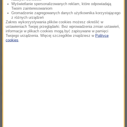
finansowe przeznaczyła 301 mln euro. To aż o 105
Wyświetlanie spersonalizowanych reklam, które odpowiadają
Twoim zainteresowaniom
mln euro więcej niż przed czterema laty, kiedy ME
Gromadzenie zagregowanych danych użytkownika korzystającego
z różnych urządzeń
odbyły się w Polsce i na Ukrainie. Tak duży wzrost
Zakres wykorzystywania plików cookies możesz określić w
ustawieniach Twojej przeglądarki. Bez wprowadzenia zmian ustawień,
puli nagród wiąże się także z większą liczbą
informacje w plikach cookies mogą być zapisywane w pamięci
Twojego urządzenia. Więcej szczegółów znajdziesz w
Polityce
uczestników. Po raz pierwszy w historii o miano
cookies
.
najlepszej drużyny Starego Kontynentu rywalizują
24, a nie jak dotychczas 16, zespoły.
Mistrz Europy może zarobić w sumie 27 mln euro,
jeśli po drodze nie przegra ani nie zremisuje żadnego
meczu. Na taką kwotę mogę liczyć już tylko Włosi,
którzy jako jedyni do tej pory nie stracili punktu, choć
trzecie spotkanie rozegrają dopiero w środę
wieczorem.
(az)