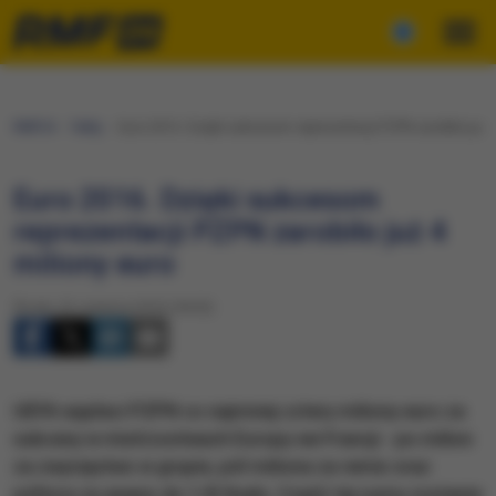
RMF24
Fakty
Euro 2016. Dzięki sukcesom reprezentacji PZPN zarobiło już 4
Euro 2016. Dzięki sukcesom
reprezentacji PZPN zarobiło już 4
miliony euro
Środa, 22 czerwca 2016 (18:33)
UEFA wypłaci PZPN co najmniej cztery miliony euro za
sukcesy w mistrzostwach Europy we Francji - po milion
za zwycięstwo w grupie, pół miliona za remis oraz
półtora za awans do 1/8 finału. Część tej sumy zostanie