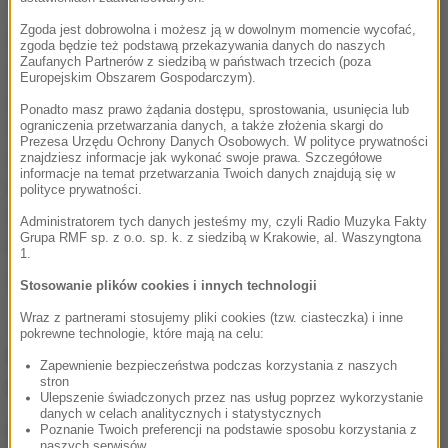
Zgoda jest dobrowolna i możesz ją w dowolnym momencie wycofać,
Zgodnie z zapowiedziami m.in. szefa PZPN
zgoda będzie też podstawą przekazywania danych do naszych
Zaufanych Partnerów z siedzibą w państwach trzecich (poza
Zbigniewa Bońka, piłkarze mogli liczyć na
Europejskim Obszarem Gospodarczym).
jakiekolwiek premie tylko w przypadku
Ponadto masz prawo żądania dostępu, sprostowania, usunięcia lub
zakwalifikowania się do fazy pucharowej, zatem
ograniczenia przetwarzania danych, a także złożenia skargi do
Prezesa Urzędu Ochrony Danych Osobowych. W polityce prywatności
warunek ten został spełniony. Według nieoficjalnych
znajdziesz informacje jak wykonać swoje prawa. Szczegółowe
informacje na temat przetwarzania Twoich danych znajdują się w
informacji, zawodnicy mogą liczyć na ok. 40 procent
polityce prywatności.
tego, co federacja zarobi za udział w turnieju we
Administratorem tych danych jesteśmy my, czyli Radio Muzyka Fakty
Grupa RMF sp. z o.o. sp. k. z siedzibą w Krakowie, al. Waszyngtona
Francji. Obecnie ich nagroda oscylowałaby wokół 1,6
1.
mln euro.
Stosowanie plików cookies i innych technologii
Wraz z partnerami stosujemy pliki cookies (tzw. ciasteczka) i inne
Jeśli w sobotę drużyna trenera Adama Nawałki
pokrewne technologie, które mają na celu:
pokona Szwajcarię i awansuje do ćwierćfinału, suma
Zapewnienie bezpieczeństwa podczas korzystania z naszych
premii od UEFA wzrośnie o 2,5 mln euro.
stron
Ulepszenie świadczonych przez nas usług poprzez wykorzystanie
danych w celach analitycznych i statystycznych
Łącznie Europejska Unia Piłkarska na nagrody
Poznanie Twoich preferencji na podstawie sposobu korzystania z
naszych serwisów