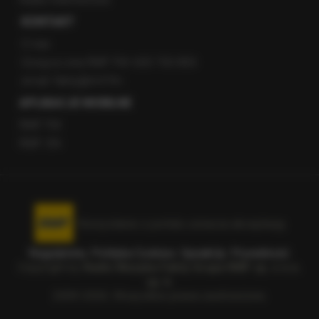
KONTAKT
O nas
Gorąca Linia RMF FM: 600 700 800
email: fakty@rmf.fm
APLIKACJE MOBILNE
RMF FM
RMF ON
Korzystanie z portalu oznacza akceptację
Regulaminu
.
Polityka Cookies
.
SpeakUp
.
Prywatność
.
Copyright by
Radio Muzyka Fakty Grupa RMF sp. z o.o.
sp. k.
2009-2026. Wszystkie prawa zastrzeżone.