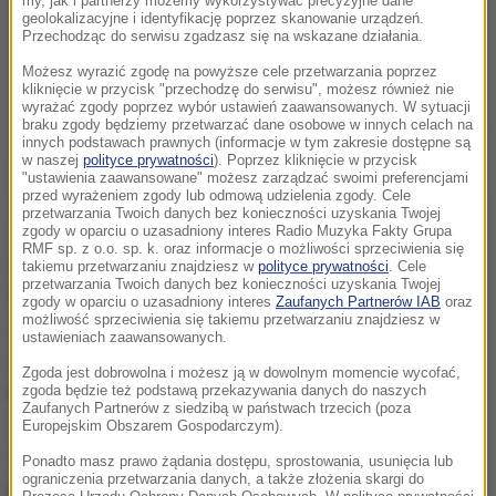
my, jak i partnerzy możemy wykorzystywać precyzyjne dane
geolokalizacyjne i identyfikację poprzez skanowanie urządzeń.
Przechodząc do serwisu zgadzasz się na wskazane działania.
Możesz wyrazić zgodę na powyższe cele przetwarzania poprzez
kliknięcie w przycisk "przechodzę do serwisu", możesz również nie
wyrażać zgody poprzez wybór ustawień zaawansowanych. W sytuacji
braku zgody będziemy przetwarzać dane osobowe w innych celach na
innych podstawach prawnych (informacje w tym zakresie dostępne są
w naszej
polityce prywatności
). Poprzez kliknięcie w przycisk
"ustawienia zaawansowane" możesz zarządzać swoimi preferencjami
przed wyrażeniem zgody lub odmową udzielenia zgody. Cele
przetwarzania Twoich danych bez konieczności uzyskania Twojej
zgody w oparciu o uzasadniony interes Radio Muzyka Fakty Grupa
RMF sp. z o.o. sp. k. oraz informacje o możliwości sprzeciwienia się
Informację o zatrzymaniach podała lokalna policja.
takiemu przetwarzaniu znajdziesz w
polityce prywatności
. Cele
przetwarzania Twoich danych bez konieczności uzyskania Twojej
Francuzi starają się zdusić wszelkie radykalne
zgody w oparciu o uzasadniony interes
Zaufanych Partnerów IAB
oraz
możliwość sprzeciwienia się takiemu przetwarzaniu znajdziesz w
zachowania w zarodku, szczególnie po zamieszkach
ustawieniach zaawansowanych.
z udziałem rosyjskich i angielskich fanów na ulicach
Zgoda jest dobrowolna i możesz ją w dowolnym momencie wycofać,
Marsylii przed spotkaniem tych zespołów i po nim.
zgoda będzie też podstawą przekazywania danych do naszych
Zaufanych Partnerów z siedzibą w państwach trzecich (poza
Europejskim Obszarem Gospodarczym).
W piątek doszło do dwóch incydentów z udziałem
Ponadto masz prawo żądania dostępu, sprostowania, usunięcia lub
ograniczenia przetwarzania danych, a także złożenia skargi do
kibiców na arenach Euro 2016. Sędzia musiał na kilka