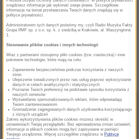
Prezesa Urzędu Ochrony Danych Osobowych. W polityce prywatności
znajdziesz informacje jak wykonać swoje prawa. Szczegółowe
minut wstrzymać mecz Chorwacji z Czechami po tym
informacje na temat przetwarzania Twoich danych znajdują się w
jak fani zespołu z Bałkanów wrzucili na plac gry race i
polityce prywatności.
petardy. Materiały pirotechniczne wylądowały też na
Administratorem tych danych jesteśmy my, czyli Radio Muzyka Fakty
Grupa RMF sp. z o.o. sp. k. z siedzibą w Krakowie, al. Waszyngtona
murawie po ostatnim gwizdku starcia w Nicei; były
1.
rzucane z sektora tureckiego.
Stosowanie plików cookies i innych technologii
Wraz z partnerami stosujemy pliki cookies (tzw. ciasteczka) i inne
(mn)
pokrewne technologie, które mają na celu:
Źródło: RMF24/PAP
Zapewnienie bezpieczeństwa podczas korzystania z naszych
stron
Ulepszenie świadczonych przez nas usług poprzez wykorzystanie
kibice
Tagi:
danych w celach analitycznych i statystycznych
Poznanie Twoich preferencji na podstawie sposobu korzystania z
naszych serwisów
Wyświetlanie spersonalizowanych reklam, które odpowiadają
NAJNOWSZE
Twoim zainteresowaniom
Gromadzenie zagregowanych danych użytkownika korzystającego
z różnych urządzeń
22:17
Zakres wykorzystywania plików cookies możesz określić w
ustawieniach Twojej przeglądarki. Bez wprowadzenia zmian ustawień,
GKS Katowice w nieciekawej sytuacji przed
informacje w plikach cookies mogą być zapisywane w pamięci
rewanżem z Izraelczykami
Twojego urządzenia. Więcej szczegółów znajdziesz w
Polityce