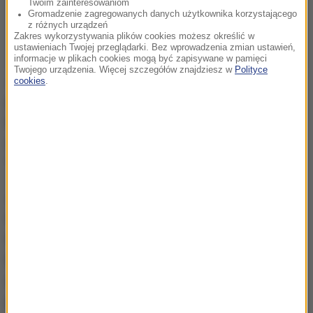
Twoim zainteresowaniom
Gromadzenie zagregowanych danych użytkownika korzystającego
z różnych urządzeń
Zakres wykorzystywania plików cookies możesz określić w
ustawieniach Twojej przeglądarki. Bez wprowadzenia zmian ustawień,
informacje w plikach cookies mogą być zapisywane w pamięci
Twojego urządzenia. Więcej szczegółów znajdziesz w
Polityce
Jest to pierwsza zagraniczna podróż Johnsona jako
cookies
.
premiera Wielkiej Brytanii. Podczas powitania z
honorami wojskowymi przed Urzędem Kanclerskim
dało się słyszeć okrzyki zgromadzonych tam ludzi:
"Stop brexit!" (Powstrzymać brexit!).
Johnson domaga się renegocjacji umowy
dotyczącej brexitu, proponując zastąpienie
mechanizmu awaryjnego dla Irlandii Północnej (ang.
backstop) zobowiązaniem do wprowadzenia
alternatywnych rozwiązań przed końcem okresu
przejściowego.