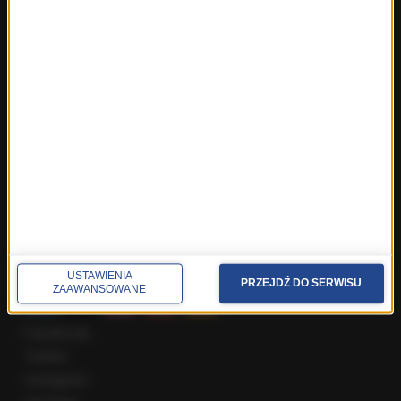
Fakty z Warszawy
Fakty z Wrocławia
Fakty z Zakopanego
ROZMOWY W RMF FM
Najnowsze rozmowy w RMF FM
Rozmowa o 7:00 w RMF FM i Radiu RMF24
Poranna rozmowa w RMF FM
Popołudniowa rozmowa w RMF FM
Gość Krzysztofa Ziemca w RMF FM
Rozmowy w Radiu RMF24
SPOŁECZNOŚĆ
USTAWIENIA
PRZEJDŹ DO SERWISU
ZAAWANSOWANE
Facebook
Twitter
Instagram