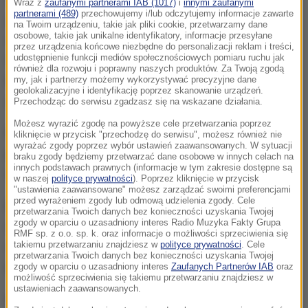
Wraz z
zaufanymi partnerami IAB (1017)
i
innymi zaufanymi
partnerami (489)
przechowujemy i/lub odczytujemy informacje zawarte
jesteśmy też gotowi na wyjście bez umowy
-
na Twoim urządzeniu, takie jak pliki cookie, przetwarzamy dane
osobowe, takie jak unikalne identyfikatory, informacje przesyłane
zadeklarowała szefowa niemieckiego rządu.
przez urządzenia końcowe niezbędne do personalizacji reklam i treści,
udostępnienie funkcji mediów społecznościowych pomiaru ruchu jak
Wyraziła także ubolewanie, że Zjednoczone
również dla rozwoju i poprawny naszych produktów. Za Twoją zgodą
Królestwo opuszcza UE.
Ale jest to fakt
-
my, jak i partnerzy możemy wykorzystywać precyzyjne dane
geolokalizacyjne i identyfikację poprzez skanowanie urządzeń.
skonstatowała.
Przechodząc do serwisu zgadzasz się na wskazane działania.
Możesz wyrazić zgodę na powyższe cele przetwarzania poprzez
Merkel przypomniała jednak, że Berlin i Londyn łączą
kliknięcie w przycisk "przechodzę do serwisu", możesz również nie
wyrażać zgody poprzez wybór ustawień zaawansowanych. W sytuacji
przyjazne stosunki. Kanclerz ma też nadzieję, że
braku zgody będziemy przetwarzać dane osobowe w innych celach na
innych podstawach prawnych (informacje w tym zakresie dostępne są
także po brexicie te relacje pozostaną bliskie.
w naszej
polityce prywatności
). Poprzez kliknięcie w przycisk
"ustawienia zaawansowane" możesz zarządzać swoimi preferencjami
przed wyrażeniem zgody lub odmową udzielenia zgody. Cele
Boris Johnson oświadczył, że mechanizm awaryjny
przetwarzania Twoich danych bez konieczności uzyskania Twojej
zgody w oparciu o uzasadniony interes Radio Muzyka Fakty Grupa
dla Irlandii Północnej (backstop) powinien zostać
RMF sp. z o.o. sp. k. oraz informacje o możliwości sprzeciwienia się
takiemu przetwarzaniu znajdziesz w
polityce prywatności
. Cele
wykreślony z umowy o brexicie. Podkreślił, że jego
przetwarzania Twoich danych bez konieczności uzyskania Twojej
kraj nie może tego mechanizmu zaakceptować.
zgody w oparciu o uzasadniony interes
Zaufanych Partnerów IAB
oraz
możliwość sprzeciwienia się takiemu przetwarzaniu znajdziesz w
ustawieniach zaawansowanych.
Kanclerz Angela Merkel stwierdziła z kolei, że w