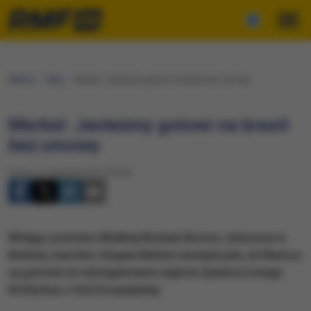
RMF24
Fakty
Merkel: Jesteśmy gotowi na brexit bez umowy
Merkel: Jesteśmy gotowi na brexit
bez umowy
Środa, 21 sierpnia 2019 (18:54)
Witając premiera Wielkiej Brytanii Borisa Johnsona w
Berlinie, kanclerz Angela Merkel oświadczyła, że Niemcy
są gotowe na nieregulowane wyjście Zjednoczonego
Królestwa z Unii Europejskiej.