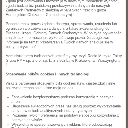
Zgoda jest dobrowolna i możesz ją w dowolnym momencie wycofać,
momencie, kiedy zostanie znalezione rozwiązanie
zgoda będzie też podstawą przekazywania danych do naszych
Zaufanych Partnerów z siedzibą w państwach trzecich (poza
dla problemu granicy między Irlandią a Irlandią
Europejskim Obszarem Gospodarczym).
Północną, backstop nie będzie potrzebny.
Ponadto masz prawo żądania dostępu, sprostowania, usunięcia lub
ograniczenia przetwarzania danych, a także złożenia skargi do
Pierwszym krokiem jest wysłuchanie pomysłów
Prezesa Urzędu Ochrony Danych Osobowych. W polityce prywatności
znajdziesz informacje jak wykonać swoje prawa. Szczegółowe
Wielkiej Brytanii w tej kwestii - powiedziała.
informacje na temat przetwarzania Twoich danych znajdują się w
polityce prywatności.
Zaznaczyła też, że 27 państw UE reprezentuje
wspólne stanowisko ws. brexitu.
Administratorem tych danych jesteśmy my, czyli Radio Muzyka Fakty
Grupa RMF sp. z o.o. sp. k. z siedzibą w Krakowie, al. Waszyngtona
1.
Dalsza część artykułu pod materiałem video:
Stosowanie plików cookies i innych technologii
Wraz z partnerami stosujemy pliki cookies (tzw. ciasteczka) i inne
pokrewne technologie, które mają na celu:
Zapewnienie bezpieczeństwa podczas korzystania z naszych
stron
Ulepszenie świadczonych przez nas usług poprzez wykorzystanie
danych w celach analitycznych i statystycznych
Poznanie Twoich preferencji na podstawie sposobu korzystania z
naszych serwisów
Wyświetlanie spersonalizowanych reklam, które odpowiadają