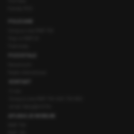
YouTube
Kanały RSS
POLECANE
Gorąca Linia RMF FM
Staż w RMF24
Patronaty
POZOSTAŁE
Newsroom
Radio internetowe
KONTAKT
O nas
Gorąca Linia RMF FM: 600 700 800
email: fakty@rmf.fm
APLIKACJE MOBILNE
RMF FM
RMF ON