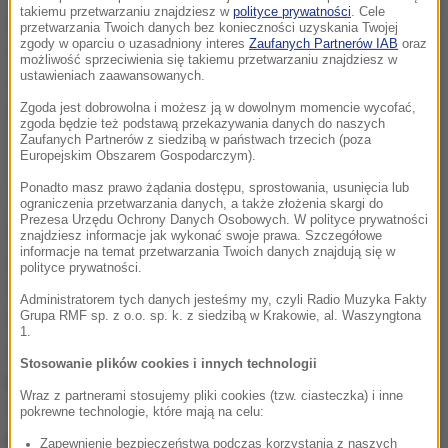
takiemu przetwarzaniu znajdziesz w
polityce prywatności
. Cele
Nieprawda. W sobie wiadomy sposób porozumiewają
przetwarzania Twoich danych bez konieczności uzyskania Twojej
zgody w oparciu o uzasadniony interes
Zaufanych Partnerów IAB
oraz
się i w tym dniu w Krakowie są w tym samym miejscu.
możliwość sprzeciwienia się takiemu przetwarzaniu znajdziesz w
ustawieniach zaawansowanych.
Czują, że to jest właśnie dla nich
- dodał.
Nie dzielimy
ludzi na gorszych i lepszych
- podkreślił Kościuszko.
Zgoda jest dobrowolna i możesz ją w dowolnym momencie wycofać,
zgoda będzie też podstawą przekazywania danych do naszych
Zaufanych Partnerów z siedzibą w państwach trzecich (poza
Europejskim Obszarem Gospodarczym).
Ponadto masz prawo żądania dostępu, sprostowania, usunięcia lub
Tradycyjnie oprócz ciepłych posiłków w czasie
ograniczenia przetwarzania danych, a także złożenia skargi do
Prezesa Urzędu Ochrony Danych Osobowych. W polityce prywatności
wigilii rozdawane są świąteczne paczki, w których
znajdziesz informacje jak wykonać swoje prawa. Szczegółowe
informacje na temat przetwarzania Twoich danych znajdują się w
znajdują się produkty spożywcze o przedłużonym
polityce prywatności.
terminie ważności. Wszyscy chętni będą mogli
Administratorem tych danych jesteśmy my, czyli Radio Muzyka Fakty
Grupa RMF sp. z o.o. sp. k. z siedzibą w Krakowie, al. Waszyngtona
skorzystać z bezpłatnej opieki medycznej w
1.
specjalnie przygotowanym na tę okazję szpitalu
Stosowanie plików cookies i innych technologii
polowym. Personel szpitala stanowią lekarze i
Wraz z partnerami stosujemy pliki cookies (tzw. ciasteczka) i inne
wolontariusze związani z Centrum Dobroczynności
pokrewne technologie, które mają na celu:
Medycznej im. prof. Teresy Adamek-Guzik, Zakonem
Zapewnienie bezpieczeństwa podczas korzystania z naszych