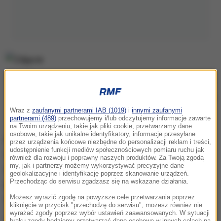
Więcej aktualnych informacji z Polski i ze świata
znajdziesz na stronie głównej
RMF24.pl
. Bądź na
Wraz z
zaufanymi partnerami IAB (1019)
i
innymi zaufanymi
bieżąco.
partnerami (489)
przechowujemy i/lub odczytujemy informacje zawarte
na Twoim urządzeniu, takie jak pliki cookie, przetwarzamy dane
osobowe, takie jak unikalne identyfikatory, informacje przesyłane
Magda Linette, 60. w światowym rankingu, spotkanie
przez urządzenia końcowe niezbędne do personalizacji reklam i treści,
udostępnienie funkcji mediów społecznościowych pomiaru ruchu jak
rozpoczęła od przegranego serwisu. Później z
również dla rozwoju i poprawny naszych produktów. Za Twoją zgodą
my, jak i partnerzy możemy wykorzystywać precyzyjne dane
mozołem odrabiała straty. Jeszcze w pierwszej
geolokalizacyjne i identyfikację poprzez skanowanie urządzeń.
Przechodząc do serwisu zgadzasz się na wskazane działania.
partii dwukrotnie zaliczyła break-pointa,
Możesz wyrazić zgodę na powyższe cele przetwarzania poprzez
wykorzystując drugiego setbola.
Wygrała I seta 6:4.
kliknięcie w przycisk "przechodzę do serwisu", możesz również nie
wyrażać zgody poprzez wybór ustawień zaawansowanych. W sytuacji
braku zgody będziemy przetwarzać dane osobowe w innych celach na