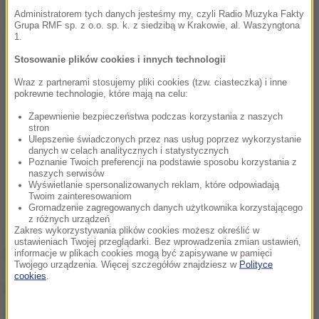
Administratorem tych danych jesteśmy my, czyli Radio Muzyka Fakty
Dalsza część artykułu pod materiałem video:
Grupa RMF sp. z o.o. sp. k. z siedzibą w Krakowie, al. Waszyngtona
1.
Stosowanie plików cookies i innych technologii
Wraz z partnerami stosujemy pliki cookies (tzw. ciasteczka) i inne
pokrewne technologie, które mają na celu:
Zapewnienie bezpieczeństwa podczas korzystania z naszych
stron
Ulepszenie świadczonych przez nas usług poprzez wykorzystanie
danych w celach analitycznych i statystycznych
Poznanie Twoich preferencji na podstawie sposobu korzystania z
naszych serwisów
Wyświetlanie spersonalizowanych reklam, które odpowiadają
Twoim zainteresowaniom
Gromadzenie zagregowanych danych użytkownika korzystającego
z różnych urządzeń
Zakres wykorzystywania plików cookies możesz określić w
ustawieniach Twojej przeglądarki. Bez wprowadzenia zmian ustawień,
W planach przesłuchania personelu
informacje w plikach cookies mogą być zapisywane w pamięci
Twojego urządzenia. Więcej szczegółów znajdziesz w
Polityce
cookies
.
Prokuratura Rejonowa w Oleśnicy wszczęła
śledztwo 25 maja 2025 r.; dotyczy ono zabiegu