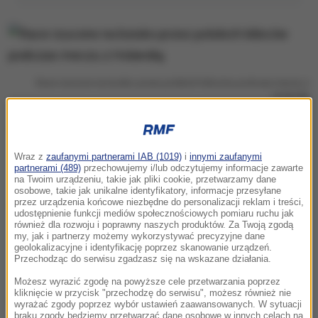
Race rzucone na boisko przez polskich kibiców podczas meczu z
Holandią
Komisja Dyscyplinarna FIFA nałożyła na Polski
Związek Piłki Nożnej karę w wysokości 40,5
Wraz z
zaufanymi partnerami IAB (1019)
i
innymi zaufanymi
partnerami (489)
przechowujemy i/lub odczytujemy informacje zawarte
tysiąca franków szwajcarskich.
na Twoim urządzeniu, takie jak pliki cookie, przetwarzamy dane
osobowe, takie jak unikalne identyfikatory, informacje przesyłane
przez urządzenia końcowe niezbędne do personalizacji reklam i treści,
Powodem sankcji było zachowanie kibiców
udostępnienie funkcji mediów społecznościowych pomiaru ruchu jak
podczas meczu eliminacji mistrzostw świata z
również dla rozwoju i poprawny naszych produktów. Za Twoją zgodą
my, jak i partnerzy możemy wykorzystywać precyzyjne dane
Holandią, rozegranego 14 listopada na PGE
geolokalizacyjne i identyfikację poprzez skanowanie urządzeń.
Przechodząc do serwisu zgadzasz się na wskazane działania.
Narodowym w Warszawie.
Możesz wyrazić zgodę na powyższe cele przetwarzania poprzez
kliknięcie w przycisk "przechodzę do serwisu", możesz również nie
W 58. minucie spotkania sędzia musiał przerwać
wyrażać zgody poprzez wybór ustawień zaawansowanych. W sytuacji
braku zgody będziemy przetwarzać dane osobowe w innych celach na