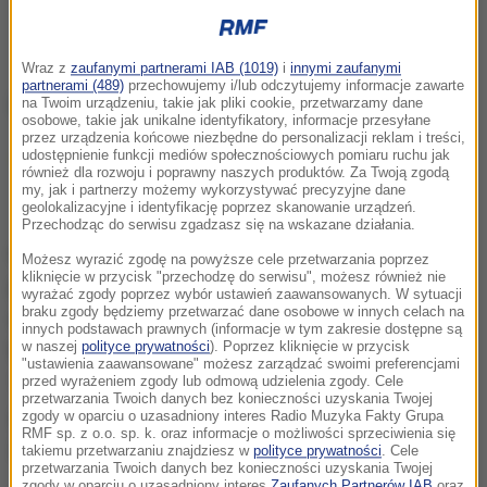
Wraz z
zaufanymi partnerami IAB (1019)
i
innymi zaufanymi
partnerami (489)
przechowujemy i/lub odczytujemy informacje zawarte
na Twoim urządzeniu, takie jak pliki cookie, przetwarzamy dane
osobowe, takie jak unikalne identyfikatory, informacje przesyłane
przez urządzenia końcowe niezbędne do personalizacji reklam i treści,
udostępnienie funkcji mediów społecznościowych pomiaru ruchu jak
Po więcej aktualnych informacji zapraszamy
również dla rozwoju i poprawny naszych produktów. Za Twoją zgodą
do
RMF24.pl
my, jak i partnerzy możemy wykorzystywać precyzyjne dane
geolokalizacyjne i identyfikację poprzez skanowanie urządzeń.
Przechodząc do serwisu zgadzasz się na wskazane działania.
Hiszpańska reprezentacja przez całe spotkanie nie
Możesz wyrazić zgodę na powyższe cele przetwarzania poprzez
kliknięcie w przycisk "przechodzę do serwisu", możesz również nie
potrafiła znaleźć sposobu na defensywę rywali. Już
wyrażać zgody poprzez wybór ustawień zaawansowanych. W sytuacji
braku zgody będziemy przetwarzać dane osobowe w innych celach na
w pierwszej połowie groźnie uderzał Pedri, ale
innych podstawach prawnych (informacje w tym zakresie dostępne są
w naszej
polityce prywatności
). Poprzez kliknięcie w przycisk
Vozinha skutecznie interweniował
. W 39. minucie
"ustawienia zaawansowane" możesz zarządzać swoimi preferencjami
Torres trafił w poprzeczkę, a dobitkę Oyarzabala
przed wyrażeniem zgody lub odmową udzielenia zgody. Cele
przetwarzania Twoich danych bez konieczności uzyskania Twojej
zatrzymał właśnie 40-letni bramkarz z Wysp
zgody w oparciu o uzasadniony interes Radio Muzyka Fakty Grupa
RMF sp. z o.o. sp. k. oraz informacje o możliwości sprzeciwienia się
Zielonego Przylądka.
takiemu przetwarzaniu znajdziesz w
polityce prywatności
. Cele
przetwarzania Twoich danych bez konieczności uzyskania Twojej
zgody w oparciu o uzasadniony interes
Zaufanych Partnerów IAB
oraz