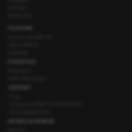
Instagram
YouTube
Kanały RSS
POLECANE
Gorąca Linia RMF FM
Staż w RMF24
Patronaty
POZOSTAŁE
Newsroom
Radio internetowe
KONTAKT
O nas
Gorąca Linia RMF FM: 600 700 800
email: fakty@rmf.fm
APLIKACJE MOBILNE
RMF FM