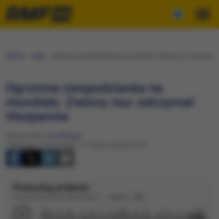
RMF24
Fakty
Ogromna niespodzianka na mundialu. Zielony mur zatrzyma
Ogromna niespodzianka na
mundialu. Zielony mur zatrzymał
Hiszpanów
Opracowanie:
Jan Matoga
Publikacja: Poniedziałek, 15 czerwca 2026 (20:41)
Posłuchaj artykułu
Dźwięk wygenerowany automatycznie
Podkład
2:04