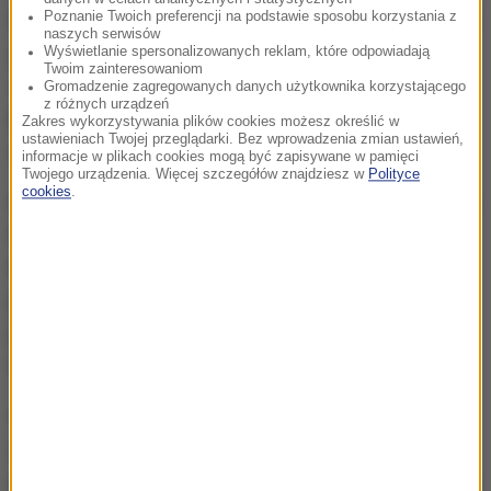
Poznanie Twoich preferencji na podstawie sposobu korzystania z
mecz w wykonaniu Hiszpanów. Gracze La Furia Roja
naszych serwisów
grali dość wolno i przewidywalnie. Sytuacji nie
Wyświetlanie spersonalizowanych reklam, które odpowiadają
Twoim zainteresowaniom
zmieniło nawet pojawienie się na boisku gracza
Gromadzenie zagregowanych danych użytkownika korzystającego
z różnych urządzeń
Barcelony
Lamina Jamala,
który zaliczył kilka
Zakres wykorzystywania plików cookies możesz określić w
ustawieniach Twojej przeglądarki. Bez wprowadzenia zmian ustawień,
efektownych, acz mało efektywnych dryblingów.
informacje w plikach cookies mogą być zapisywane w pamięci
Twojego urządzenia. Więcej szczegółów znajdziesz w
Polityce
cookies
.
Po zmianie stron wydawało się, że podopieczni De la
Fuente w końcu przełamią defensywę rywali. Nic
bardziej mylnego - okazji było jeszcze mniej niż
przed przerwą. W 73. minucie Merino próbował
pokonać Vozinhę, ale ten ponownie był górą.
Podobnie zakończyła się próba Cucurelli.
W doliczonym czasie gry to outsider był bliżej
zdobycia bramki. Borges uderzył głową, ale trafił
prosto w Simona. Ostatecznie spotkanie zakończyło