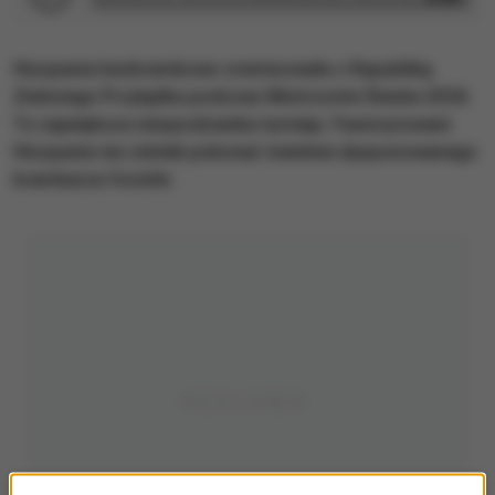
Hiszpania bezbramkowo zremisowała z Republiką
Zielonego Przylądka podczas Mistrzostw Świata 2026.
To największa niespodzianka turnieju. Faworyzowani
Hiszpanie nie zdołali pokonać świetnie dysponowanego
bramkarza Vozinhi.