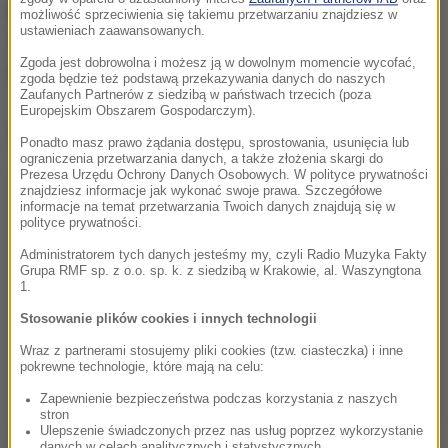
Do przerwy Hiszpanie nie zdołali zdobyć bramki, a
możliwość sprzeciwienia się takiemu przetwarzaniu znajdziesz w
ustawieniach zaawansowanych.
Vozinha popisywał się kolejnymi udanymi
Zgoda jest dobrowolna i możesz ją w dowolnym momencie wycofać,
interwencjami, broniąc strzały Torresa i Laporte.
zgoda będzie też podstawą przekazywania danych do naszych
Zaufanych Partnerów z siedzibą w państwach trzecich (poza
Europejskim Obszarem Gospodarczym).
Dalsza część artykułu pod materiałem video:
Ponadto masz prawo żądania dostępu, sprostowania, usunięcia lub
ograniczenia przetwarzania danych, a także złożenia skargi do
Prezesa Urzędu Ochrony Danych Osobowych. W polityce prywatności
znajdziesz informacje jak wykonać swoje prawa. Szczegółowe
informacje na temat przetwarzania Twoich danych znajdują się w
polityce prywatności.
Administratorem tych danych jesteśmy my, czyli Radio Muzyka Fakty
Grupa RMF sp. z o.o. sp. k. z siedzibą w Krakowie, al. Waszyngtona
1.
Stosowanie plików cookies i innych technologii
Wraz z partnerami stosujemy pliki cookies (tzw. ciasteczka) i inne
pokrewne technologie, które mają na celu:
Zapewnienie bezpieczeństwa podczas korzystania z naszych
stron
Ulepszenie świadczonych przez nas usług poprzez wykorzystanie
Trzeba również przyznać, że nie był to najlepszy
danych w celach analitycznych i statystycznych