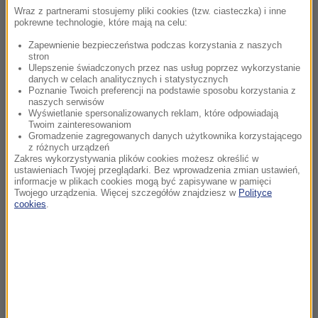
Wraz z partnerami stosujemy pliki cookies (tzw. ciasteczka) i inne
pokrewne technologie, które mają na celu:
Zapewnienie bezpieczeństwa podczas korzystania z naszych
stron
Ulepszenie świadczonych przez nas usług poprzez wykorzystanie
danych w celach analitycznych i statystycznych
Poznanie Twoich preferencji na podstawie sposobu korzystania z
naszych serwisów
Wyświetlanie spersonalizowanych reklam, które odpowiadają
Twoim zainteresowaniom
Gromadzenie zagregowanych danych użytkownika korzystającego
z różnych urządzeń
Zakres wykorzystywania plików cookies możesz określić w
ustawieniach Twojej przeglądarki. Bez wprowadzenia zmian ustawień,
informacje w plikach cookies mogą być zapisywane w pamięci
Twojego urządzenia. Więcej szczegółów znajdziesz w
Polityce
cookies
.