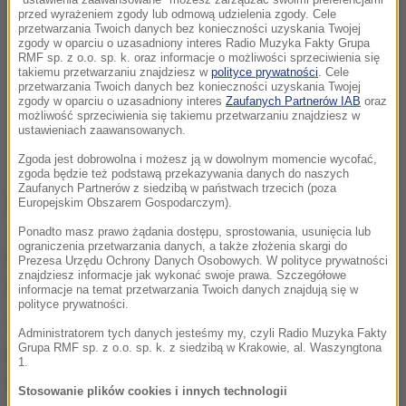
przed wyrażeniem zgody lub odmową udzielenia zgody. Cele
przetwarzania Twoich danych bez konieczności uzyskania Twojej
zgody w oparciu o uzasadniony interes Radio Muzyka Fakty Grupa
RMF sp. z o.o. sp. k. oraz informacje o możliwości sprzeciwienia się
takiemu przetwarzaniu znajdziesz w
polityce prywatności
. Cele
przetwarzania Twoich danych bez konieczności uzyskania Twojej
zgody w oparciu o uzasadniony interes
Zaufanych Partnerów IAB
oraz
możliwość sprzeciwienia się takiemu przetwarzaniu znajdziesz w
ustawieniach zaawansowanych.
Zgoda jest dobrowolna i możesz ją w dowolnym momencie wycofać,
zgoda będzie też podstawą przekazywania danych do naszych
Zaufanych Partnerów z siedzibą w państwach trzecich (poza
Dolnośląski klub poinformował na swojej stronie, że
Europejskim Obszarem Gospodarczym).
Jakub Kopaniecki to wychowanek Górnika
Ponadto masz prawo żądania dostępu, sprostowania, usunięcia lub
ograniczenia przetwarzania danych, a także złożenia skargi do
Polkowice, który przez całą swoją karierę
Prezesa Urzędu Ochrony Danych Osobowych. W polityce prywatności
znajdziesz informacje jak wykonać swoje prawa. Szczegółowe
reprezentował barwy Zielono-Czarnych.
informacje na temat przetwarzania Twoich danych znajdują się w
polityce prywatności.
"
Kuba, walczyłeś do ostatniej minuty swojego
Administratorem tych danych jesteśmy my, czyli Radio Muzyka Fakty
Grupa RMF sp. z o.o. sp. k. z siedzibą w Krakowie, al. Waszyngtona
meczu! Na zawsze pozostaniesz w naszych
1.
sercach
" - napisano.
Stosowanie plików cookies i innych technologii