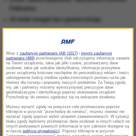
Polkowice
25-latek zmagał się z guzem mózgu
ZOBACZ RÓWNIEŻ:
Poważna kontuzja mistrza świata MotoGP. Jest w
Wraz z
zaufanymi partnerami IAB (1017)
i
innymi zaufanymi
partnerami (489)
przechowujemy i/lub odczytujemy informacje zawarte
szpitalu
na Twoim urządzeniu, takie jak pliki cookie, przetwarzamy dane
osobowe, takie jak unikalne identyfikatory, informacje przesyłane
​Górnik Zabrze zwolnił trenera
przez urządzenia końcowe niezbędne do personalizacji reklam i treści,
udostępnienie funkcji mediów społecznościowych pomiaru ruchu jak
również dla rozwoju i poprawny naszych produktów. Za Twoją zgodą
PSG i Barcelona przegrały, ale awansowały do
my, jak i partnerzy możemy wykorzystywać precyzyjne dane
półfinałów Ligi Mistrzów
geolokalizacyjne i identyfikację poprzez skanowanie urządzeń.
Przechodząc do serwisu zgadzasz się na wskazane działania.
Możesz wyrazić zgodę na powyższe cele przetwarzania poprzez
Dalsza część artykułu pod materiałem video:
kliknięcie w przycisk "przechodzę do serwisu", możesz również nie
wyrażać zgody poprzez wybór ustawień zaawansowanych. W sytuacji
braku zgody będziemy przetwarzać dane osobowe w innych celach na
innych podstawach prawnych (informacje w tym zakresie dostępne są
w naszej
polityce prywatności
). Poprzez kliknięcie w przycisk
"ustawienia zaawansowane" możesz zarządzać swoimi preferencjami