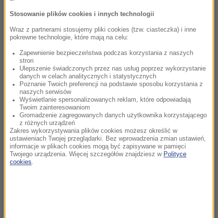
Stosowanie plików cookies i innych technologii
Wraz z partnerami stosujemy pliki cookies (tzw. ciasteczka) i inne
pokrewne technologie, które mają na celu:
Zapewnienie bezpieczeństwa podczas korzystania z naszych
stron
Ulepszenie świadczonych przez nas usług poprzez wykorzystanie
danych w celach analitycznych i statystycznych
Poznanie Twoich preferencji na podstawie sposobu korzystania z
naszych serwisów
Wyświetlanie spersonalizowanych reklam, które odpowiadają
Twoim zainteresowaniom
Gromadzenie zagregowanych danych użytkownika korzystającego
z różnych urządzeń
Zakres wykorzystywania plików cookies możesz określić w
ustawieniach Twojej przeglądarki. Bez wprowadzenia zmian ustawień,
informacje w plikach cookies mogą być zapisywane w pamięci
Twojego urządzenia. Więcej szczegółów znajdziesz w
Polityce
cookies
.