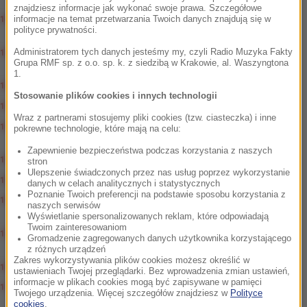
znajdziesz informacje jak wykonać swoje prawa. Szczegółowe
Dofinansowanie do kompostowników. Małopolska rusza z
informacje na temat przetwarzania Twoich danych znajdują się w
14:29
polityce prywatności.
programem
Tusk odpowiedział Kaczyńskiemu: Proszę mówić prawdę.
Administratorem tych danych jesteśmy my, czyli Radio Muzyka Fakty
14:19
Grupa RMF sp. z o.o. sp. k. z siedzibą w Krakowie, al. Waszyngtona
Zezwalam
1.
Kolejne trzęsienie ziemi w Czarnogórze
14:13
Stosowanie plików cookies i innych technologii
Łódź: Tramwaje wróciły na ul. Wojska Polskiego
13:23
Wraz z partnerami stosujemy pliki cookies (tzw. ciasteczka) i inne
"Wesele" Wyspiańskiego – wciąż niesłuchana przestroga dla
13:17
pokrewne technologie, które mają na celu:
Polaków
Zapewnienie bezpieczeństwa podczas korzystania z naszych
Nadchodzi załamanie pogody. Od jutra zimniej, możliwy śnieg
13:01
stron
Ulepszenie świadczonych przez nas usług poprzez wykorzystanie
Rosyjskie rafinerie nie mają dnia spokoju. Kolejne ataki
12:25
danych w celach analitycznych i statystycznych
Poznanie Twoich preferencji na podstawie sposobu korzystania z
Ograniczenia dla wspinaczy i narciarzy w Tatrach. Powodem
12:21
naszych serwisów
lęgi rzadkiego ptaka
Wyświetlanie spersonalizowanych reklam, które odpowiadają
Twoim zainteresowaniom
Tragiczny finał spotkania z niedźwiedziem w Tatrach. Nie żyje
12:05
Gromadzenie zagregowanych danych użytkownika korzystającego
31-latka
z różnych urządzeń
Zakres wykorzystywania plików cookies możesz określić w
Muzeum Ikon chce rozbudować swoją siedzibę
12:01
ustawieniach Twojej przeglądarki. Bez wprowadzenia zmian ustawień,
informacje w plikach cookies mogą być zapisywane w pamięci
Ukraińcy zhakowali serwis służący do głosowania w rosyjskich
11:53
Twojego urządzenia. Więcej szczegółów znajdziesz w
Polityce
wyborach
cookies
.