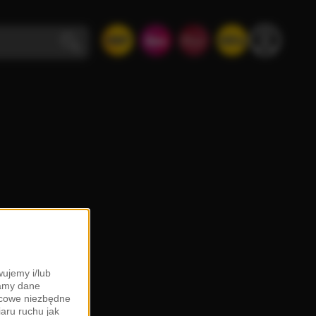
ujemy i/lub
zamy dane
ońcowe niezbędne
iaru ruchu jak