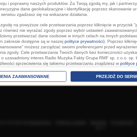
woju i poprawny naszych produktów. Za Twoją zgodą my, jak i partner
recyzyjne dane geolokalizacyjne i identyfikację poprzez skanowanie u
serwisu zgadzasz się na wskazane działania.
zgodę na powyższe cele przetwarzania poprzez kliknięcie w przycisk 
z również nie wyrażać zgody poprzez wybór ustawień zaawansowanych
dziemy przetwarzać dane osobowe w innych celach na innych podsta
ym zakresie dostępne są w naszej
polityce prywatności
). Poprzez kliknię
awansowane" możesz zarządzać swoimi preferencjami przed wyrażenie
ia zgody. Cele przetwarzania Twoich danych bez konieczności uzyska
 o uzasadniony interes Radio Muzyka Fakty Grupa RMF sp. z o.o. sp. k
żliwości sprzeciwienia się takiemu przetwarzaniu znajdziesz w
polityce
nia Twoich danych bez konieczności uzyskania Twojej zgody w oparci
ch Partnerów IAB
oraz możliwość sprzeciwienia się takiemu przetwarza
IENIA ZAAWANSOWANE
PRZEJDŹ DO SERW
aawansowanych.
rowolna i możesz ją w dowolnym momencie wycofać, zgoda będzie też
anych do naszych Zaufanych Partnerów z siedzibą w państwach trzec
szarem Gospodarczym).
awo żądania dostępu, sprostowania, usunięcia lub ograniczenia przet
 złożenia skargi do Prezesa Urzędu Ochrony Danych Osobowych. W pol
acza akceptację
Regulaminu
.
Polityka cookies
.
SpeakUp
.
Prywatność
jdziesz informacje jak wykonać swoje prawa. Szczegółowe informacje 
sp. k.
woich danych znajdują się w polityce prywatności.