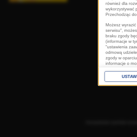
również dla roz
wykorzystywać p
Przechodząc do 
Możesz wyrazić 
serwisu", możes
braku zgody bę
(informacje w t
"ustawienia za
odmową udzielen
zgody w oparciu
informacje o mo
Cele przetwarza
interes
Zaufany
USTAW
ustawieniach z
Zgoda jest dob
przekazywania d
Europejskim Ob
Ponadto masz pr
danych, a także
Korzystanie z portalu ozn
prywatności zna
przetwarzania T