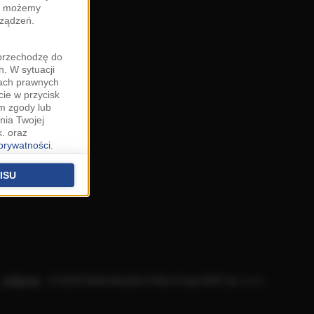
zy możemy
rządzeń.
"przechodzę do
. W sytuacji
wach prawnych
cie w przycisk
m zgody lub
nia Twojej
. oraz
 prywatności
.
u o uzasadniony
niu znajdziesz w
ISU
 podstawą
ich (poza
warzania
ityce
.
Aplikacje
.
© 2026 Radio Muzyka Fakty Grupa RMF sp. z o.o.
na temat