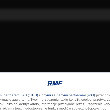
i partnerami IAB (1019)
i
innymi zaufanymi partnerami (489)
przechow
ormacje zawarte na Twoim urządzeniu, takie jak pliki cookie, przetwar
jak unikalne identyfikatory, informacje przesyłane przez urządzenia k
i reklam i treści, udostępnienie funkcji mediów społecznościowych pom