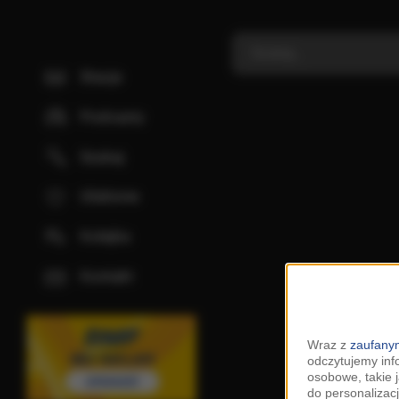
Stacje
Podcasty
Szukaj
Ulubione
Kolejka
Kontakt
Wraz z
zaufanym
odczytujemy inf
osobowe, takie 
do personalizacj