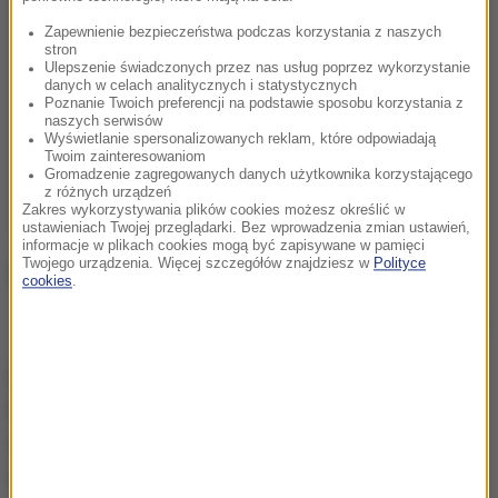
Zapewnienie bezpieczeństwa podczas korzystania z naszych
stron
Ulepszenie świadczonych przez nas usług poprzez wykorzystanie
danych w celach analitycznych i statystycznych
Poznanie Twoich preferencji na podstawie sposobu korzystania z
naszych serwisów
Wyświetlanie spersonalizowanych reklam, które odpowiadają
Twoim zainteresowaniom
Gromadzenie zagregowanych danych użytkownika korzystającego
z różnych urządzeń
Zakres wykorzystywania plików cookies możesz określić w
ustawieniach Twojej przeglądarki. Bez wprowadzenia zmian ustawień,
informacje w plikach cookies mogą być zapisywane w pamięci
Twojego urządzenia. Więcej szczegółów znajdziesz w
Polityce
cookies
.
Niedźwiadek z Kasprowego Wierchu nie żyje
Niedźwiadek z Kasprowego Wierchu był jeszcze
bardzo mały - ważył zaledwie 15 kilogramów i miał
metr długości. Jego wiek określono na 16 miesięcy. i
ważył zaledwie kilkanaście kilogramów. Nie miał