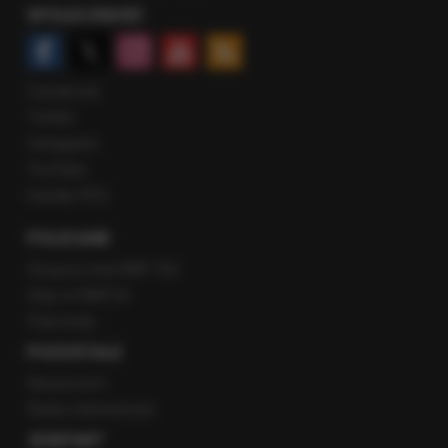
SPOŁECZNOŚĆ
Facebook
Twitter
Instagram
YouTube
Kanały RSS
POLECANE
Gorąca Linia RMF FM
Staż w RMF24
Patronaty
POZOSTAŁE
Newsroom
Radio internetowe
KONTAKT