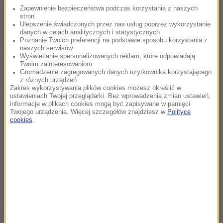
Zapewnienie bezpieczeństwa podczas korzystania z naszych
Publiczność zgotowała najlepszym owacje na
stron
Ulepszenie świadczonych przez nas usług poprzez wykorzystanie
stojąco, a laureatom wręczono pamiątkowe
danych w celach analitycznych i statystycznych
Poznanie Twoich preferencji na podstawie sposobu korzystania z
statuetki! Sarsa otrzymała także specjalne
naszych serwisów
Wyświetlanie spersonalizowanych reklam, które odpowiadają
wyróżnienia - Diamentową Płytę oraz nagrodę za
Twoim zainteresowaniom
Gromadzenie zagregowanych danych użytkownika korzystającego
Cyfrową Piosenkę Roku.
z różnych urządzeń
Zakres wykorzystywania plików cookies możesz określić w
ustawieniach Twojej przeglądarki. Bez wprowadzenia zmian ustawień,
Sopocki Hit Kabaretowy - "W drogę"
informacje w plikach cookies mogą być zapisywane w pamięci
Twojego urządzenia. Więcej szczegółów znajdziesz w
Polityce
Niedziela w trakcie Polsat SuperHit Festiwal 2016
cookies
.
będzie należała do ludzi kabaretu, którzy po solidnej,
dwudniowej dawce muzyki uzupełnią odpowiednią
porcją uśmiechu i humoru poziom serotonin i
endorfin w społeczeństwie. W tym roku zabierzemy
widzów "W drogę" nie tylko po Polsce.
To będzie długa droga, bo wspólnie z najlepszymi