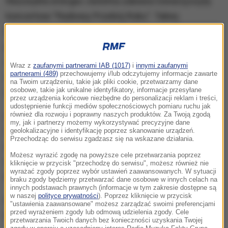
Niezwykła energia i świetna zabawa towarzyszyły
koncertowi "Radiowy Przebój Roku". Takiej
kompilacji przebojów na żywo nie można było
przegapić. Drugiego dnia Polsat SuperHit Festiwal na
scenie pojawili się wykonawcy najczęściej grani w
Wraz z
zaufanymi partnerami IAB (1017)
i
innymi zaufanymi
partnerami (489)
przechowujemy i/lub odczytujemy informacje zawarte
2015 roku przez ponad 80 ogólnopolskich,
na Twoim urządzeniu, takie jak pliki cookie, przetwarzamy dane
osobowe, takie jak unikalne identyfikatory, informacje przesyłane
regionalnych i lokalnych stacji.
przez urządzenia końcowe niezbędne do personalizacji reklam i treści,
udostępnienie funkcji mediów społecznościowych pomiaru ruchu jak
Listę kandydatów skrupulatnie przygotowała dla
również dla rozwoju i poprawny naszych produktów. Za Twoją zgodą
my, jak i partnerzy możemy wykorzystywać precyzyjne dane
ZPAV międzynarodowa firma BMAT, zajmująca się
geolokalizacyjne i identyfikację poprzez skanowanie urządzeń.
Przechodząc do serwisu zgadzasz się na wskazane działania.
monitorowaniem nagrań muzycznych i teledysków
Możesz wyrazić zgodę na powyższe cele przetwarzania poprzez
w stacjach radiowych i telewizyjnych w ponad 50
kliknięcie w przycisk "przechodzę do serwisu", możesz również nie
wyrażać zgody poprzez wybór ustawień zaawansowanych. W sytuacji
krajach na świecie.
braku zgody będziemy przetwarzać dane osobowe w innych celach na
innych podstawach prawnych (informacje w tym zakresie dostępne są
w naszej
polityce prywatności
). Poprzez kliknięcie w przycisk
Które hity znalazły się w pierwszej trójce?
"ustawienia zaawansowane" możesz zarządzać swoimi preferencjami
przed wyrażeniem zgody lub odmową udzielenia zgody. Cele
Najlepszymi okazały się:
przetwarzania Twoich danych bez konieczności uzyskania Twojej