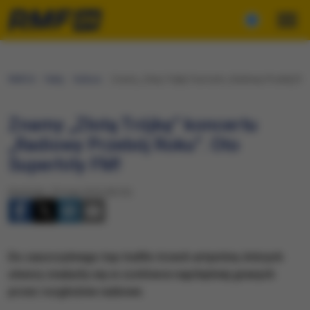
RMF24
Fakty
Kultura
Znamy „Złotą Trójkę” koncertu „Radiowy Przebój Rok
Znamy „Złotą Trójkę” koncertu
„Radiowy Przebój Roku”. Oto
Superhity FM!
Niedziela, 29 maja 2016 (06:26)
Do zaszczytnego top trafiło trzech artystów, których
utwory znalazły się w czołówce najchętniej granych
przez rozgłośnie radiowe.