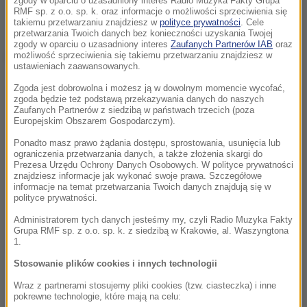
zgody w oparciu o uzasadniony interes Radio Muzyka Fakty Grupa
RMF sp. z o.o. sp. k. oraz informacje o możliwości sprzeciwienia się
1. Sarsa "Naucz mnie"
takiemu przetwarzaniu znajdziesz w
polityce prywatności
. Cele
przetwarzania Twoich danych bez konieczności uzyskania Twojej
zgody w oparciu o uzasadniony interes
Zaufanych Partnerów IAB
oraz
Dalsza część artykułu pod materiałem video:
możliwość sprzeciwienia się takiemu przetwarzaniu znajdziesz w
ustawieniach zaawansowanych.
Zgoda jest dobrowolna i możesz ją w dowolnym momencie wycofać,
zgoda będzie też podstawą przekazywania danych do naszych
Zaufanych Partnerów z siedzibą w państwach trzecich (poza
Europejskim Obszarem Gospodarczym).
Ponadto masz prawo żądania dostępu, sprostowania, usunięcia lub
ograniczenia przetwarzania danych, a także złożenia skargi do
Prezesa Urzędu Ochrony Danych Osobowych. W polityce prywatności
znajdziesz informacje jak wykonać swoje prawa. Szczegółowe
informacje na temat przetwarzania Twoich danych znajdują się w
polityce prywatności.
Administratorem tych danych jesteśmy my, czyli Radio Muzyka Fakty
Grupa RMF sp. z o.o. sp. k. z siedzibą w Krakowie, al. Waszyngtona
1.
2. Tabb & Sound’n’Grace "Dach"
Stosowanie plików cookies i innych technologii
Wraz z partnerami stosujemy pliki cookies (tzw. ciasteczka) i inne
3. Video "Wszystko jedno"
pokrewne technologie, które mają na celu: