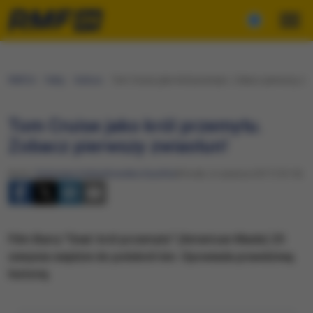
RMF24
Fakty
Kultura
Tom Cruise jako król przemytu. Zobacz pierwszy zw
Tom Cruise jako król przemytu.
Zobacz pierwszy zwiastun!
Autor:
Katarzyna Sobiechowska-Szuchta
Wtorek, 6 czerwca 2017 (10:14)
Film Barry "Seal: król przemytu" (American Made) 25
sierpnia wejdzie do polskich kin. Opowiada prawdziwą
historię.