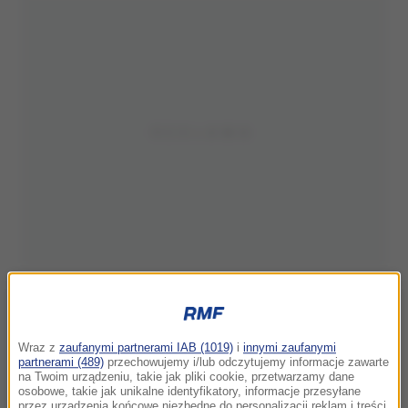
Wraz z
zaufanymi partnerami IAB (1019)
i
innymi zaufanymi
partnerami (489)
przechowujemy i/lub odczytujemy informacje zawarte
na Twoim urządzeniu, takie jak pliki cookie, przetwarzamy dane
osobowe, takie jak unikalne identyfikatory, informacje przesyłane
przez urządzenia końcowe niezbędne do personalizacji reklam i treści,