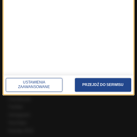
Fakty z Zakopanego
ROZMOWY W RMF FM
Najnowsze rozmowy w RMF FM
Rozmowa o 7:00 w RMF FM i Radiu RMF24
Poranna rozmowa w RMF FM
Popołudniowa rozmowa w RMF FM
Gość Krzysztofa Ziemca w RMF FM
Rozmowy w Radiu RMF24
SPOŁECZNOŚĆ
USTAWIENIA
PRZEJDŹ DO SERWISU
ZAAWANSOWANE
Facebook
Twitter
Instagram
YouTube
Kanały RSS