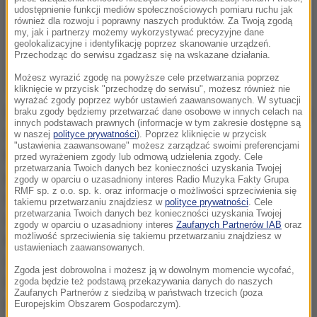
udostępnienie funkcji mediów społecznościowych pomiaru ruchu jak
również dla rozwoju i poprawny naszych produktów. Za Twoją zgodą
my, jak i partnerzy możemy wykorzystywać precyzyjne dane
geolokalizacyjne i identyfikację poprzez skanowanie urządzeń.
Przechodząc do serwisu zgadzasz się na wskazane działania.
Możesz wyrazić zgodę na powyższe cele przetwarzania poprzez
kliknięcie w przycisk "przechodzę do serwisu", możesz również nie
wyrażać zgody poprzez wybór ustawień zaawansowanych. W sytuacji
W tym sensacyjnym dramacie Tom Cruise wciela się
braku zgody będziemy przetwarzać dane osobowe w innych celach na
innych podstawach prawnych (informacje w tym zakresie dostępne są
w postać Barry’ego Seala, człowieka, która swoją
w naszej
polityce prywatności
). Poprzez kliknięcie w przycisk
"ustawienia zaawansowane" możesz zarządzać swoimi preferencjami
biografią mógłby obdzielić kilka osób. W wieku
przed wyrażeniem zgody lub odmową udzielenia zgody. Cele
przetwarzania Twoich danych bez konieczności uzyskania Twojej
piętnastu lat był pilotem, jednym z najzdolniejszych,
zgody w oparciu o uzasadniony interes Radio Muzyka Fakty Grupa
RMF sp. z o.o. sp. k. oraz informacje o możliwości sprzeciwienia się
najlepszych pilotów Ameryki, miał na koncie również
takiemu przetwarzaniu znajdziesz w
polityce prywatności
. Cele
przetwarzania Twoich danych bez konieczności uzyskania Twojej
udział w wojnie w Wietnamie. Pracował na usługach
zgody w oparciu o uzasadniony interes
Zaufanych Partnerów IAB
oraz
możliwość sprzeciwienia się takiemu przetwarzaniu znajdziesz w
kolumbijskiego kartelu narkotykowego Medellín oraz
ustawieniach zaawansowanych.
dla CIA. Za głowę Seala słynny baron narkotykowy
Zgoda jest dobrowolna i możesz ją w dowolnym momencie wycofać,
Pablo Escobar wyznaczył nagrodę w wysokości pół
zgoda będzie też podstawą przekazywania danych do naszych
Zaufanych Partnerów z siedzibą w państwach trzecich (poza
miliona dolarów. Za przywiezienie go do Kolumbii
Europejskim Obszarem Gospodarczym).