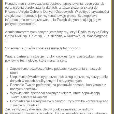
żywego - milion dolarów.
Ponadto masz prawo żądania dostępu, sprostowania, usunięcia lub
ograniczenia przetwarzania danych, a także złożenia skargi do
Prezesa Urzędu Ochrony Danych Osobowych. W polityce prywatności
Tłem historii jest wielka polityka, w której przewijają
znajdziesz informacje jak wykonać swoje prawa. Szczegółowe
informacje na temat przetwarzania Twoich danych znajdują się w
się najważniejsze nazwiska Ameryki. Za kamerą
polityce prywatności.
stanął Doug Liman, z którym Tom Cruise spotkał się
Administratorem tych danych jesteśmy my, czyli Radio Muzyka Fakty
Grupa RMF sp. z o.o. sp. k. z siedzibą w Krakowie, al. Waszyngtona
na planie "Na skraju jutra".
1.
(j.)
Stosowanie plików cookies i innych technologii
Wraz z partnerami stosujemy pliki cookies (tzw. ciasteczka) i inne
pokrewne technologie, które mają na celu:
Źródło: RMF FM
Zapewnienie bezpieczeństwa podczas korzystania z naszych
stron
Ulepszenie świadczonych przez nas usług poprzez wykorzystanie
NAJWAŻNIEJSZE FAKTY
danych w celach analitycznych i statystycznych
Poznanie Twoich preferencji na podstawie sposobu korzystania z
naszych serwisów
Wyświetlanie spersonalizowanych reklam, które odpowiadają
Amanda Knox wraca z
Twoim zainteresowaniom
komedią, ale „to nie jest
Gromadzenie zagregowanych danych użytkownika korzystającego
temat do żartów”
z różnych urządzeń
Zakres wykorzystywania plików cookies możesz określić w
ustawieniach Twojej przeglądarki. Bez wprowadzenia zmian ustawień,