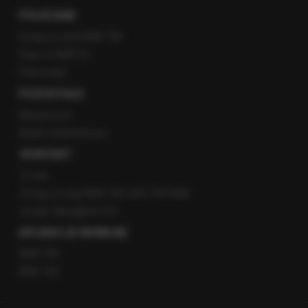
POLECANE
Gorąca Linia RMF FM
Staż w RMF24
Patronaty
POZOSTAŁE
Newsroom
Radio internetowe
KONTAKT
O nas
Gorąca Linia RMF FM: 600 700 800
email: fakty@rmf.fm
APLIKACJE MOBILNE
RMF FM
RMF ON