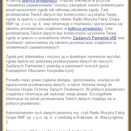
dźwięków z popem na bardzo dobrym poziomie. Jak
w naszej
polityce prywatności
). Poprzez kliknięcie w przycisk
"ustawienia zaawansowane" możesz zarządzać swoimi preferencjami
na wywodzących się z punk rocka wykonawców, to
przed wyrażeniem zgody lub odmową udzielenia zgody. Cele
przetwarzania Twoich danych bez konieczności uzyskania Twojej
przebojami mogliby obdarować wielu innych
zgody w oparciu o uzasadniony interes Radio Muzyka Fakty Grupa
RMF sp. z o.o. sp. k. oraz informacje o możliwości sprzeciwienia się
wykonawców."
takiemu przetwarzaniu znajdziesz w
polityce prywatności
. Cele
przetwarzania Twoich danych bez konieczności uzyskania Twojej
Początek kariery Dusicieli wcale nie był usłany
zgody w oparciu o uzasadniony interes
Zaufanych Partnerów IAB
oraz
możliwość sprzeciwienia się takiemu przetwarzaniu znajdziesz w
różami. W 1977 roku pojawił się ich pierwszy singiel
ustawieniach zaawansowanych.
"Grip", który nie odniósł większego sukcesu. Chłopcy
Zgoda jest dobrowolna i możesz ją w dowolnym momencie wycofać,
zgoda będzie też podstawą przekazywania danych do naszych
jednak się nie poddali i kilka miesięcy później wydali
Zaufanych Partnerów z siedzibą w państwach trzecich (poza
Europejskim Obszarem Gospodarczym).
debiutancką płytę "Rattus Norvegicus". Szokowali
Ponadto masz prawo żądania dostępu, sprostowania, usunięcia lub
tekstami i zachowaniem, potrafili nawet pobić tych,
ograniczenia przetwarzania danych, a także złożenia skargi do
Prezesa Urzędu Ochrony Danych Osobowych. W polityce prywatności
którzy niepochlebnie wypowiadali się o ich
znajdziesz informacje jak wykonać swoje prawa. Szczegółowe
informacje na temat przetwarzania Twoich danych znajdują się w
twórczości... Kiedy ich albumy trafiały do sprzedaży,
polityce prywatności.
spotykały się z mieszanymi odczuciami krytyków.
Administratorem tych danych jesteśmy my, czyli Radio Muzyka Fakty
Nie przeszkodziło im to jednak w zdobyciu
Grupa RMF sp. z o.o. sp. k. z siedzibą w Krakowie, al. Waszyngtona
1.
popularności.
“Z historią, która nadawałaby się na