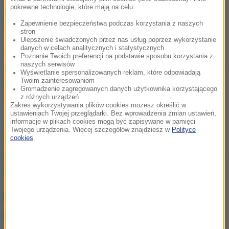
animatorka związana ze Studiem Filmów
pokrewne technologie, które mają na celu:
Rysunkowych Halina Filek- Marszałek.
Zapewnienie bezpieczeństwa podczas korzystania z naszych
stron
Ulepszenie świadczonych przez nas usług poprzez wykorzystanie
danych w celach analitycznych i statystycznych
W ubiegłym tygodniu odwiedził nas Tadeusz Wilkosz,
Poznanie Twoich preferencji na podstawie sposobu korzystania z
naszych serwisów
znany twórca filmów lalkowych ze Studia Se-Ma-For w
Wyświetlanie spersonalizowanych reklam, które odpowiadają
Łodzi, i podarował nam scenopis obrazowy do serialu
Twoim zainteresowaniom
Gromadzenie zagregowanych danych użytkownika korzystającego
Miś Colargol pt. Powrót misia
- poinformowała Lubas.
z różnych urządzeń
Zakres wykorzystywania plików cookies możesz określić w
ustawieniach Twojej przeglądarki. Bez wprowadzenia zmian ustawień,
informacje w plikach cookies mogą być zapisywane w pamięci
Scenopisy trafiły do pracowni konserwatorskiej
Twojego urządzenia. Więcej szczegółów znajdziesz w
Polityce
cookies
.
Muzeum Historii Fotografii w Krakowie i po
konserwacji będzie je można oglądać w rzeszowskim
Muzeum Dobranocek.
Gratka dla miłośników kultowych
polskich bajek