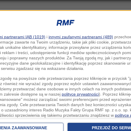
rczej".
i partnerami IAB (1019)
i
innymi zaufanymi partnerami (489)
przechow
ormacje zawarte na Twoim urządzeniu, takie jak pliki cookie, przetwar
jak unikalne identyfikatory, informacje przesyłane przez urządzenia k
i reklam i treści, udostępnienie funkcji mediów społecznościowych pom
woju i poprawny naszych produktów. Za Twoją zgodą my, jak i partner
recyzyjne dane geolokalizacyjne i identyfikację poprzez skanowanie u
serwisu zgadzasz się na wskazane działania.
zgodę na powyższe cele przetwarzania poprzez kliknięcie w przycisk 
z również nie wyrażać zgody poprzez wybór ustawień zaawansowanych
dziemy przetwarzać dane osobowe w innych celach na innych podsta
chcesz widzieć więcej artykułów od RMF24?
dodaj w 
ym zakresie dostępne są w naszej
polityce prywatności
). Poprzez kliknię
awansowane" możesz zarządzać swoimi preferencjami przed wyrażenie
ia zgody. Cele przetwarzania Twoich danych bez konieczności uzyska
 o uzasadniony interes Radio Muzyka Fakty Grupa RMF sp. z o.o. sp. k
żliwości sprzeciwienia się takiemu przetwarzaniu znajdziesz w
polityce
nia Twoich danych bez konieczności uzyskania Twojej zgody w oparci
ch Partnerów IAB
oraz możliwość sprzeciwienia się takiemu przetwarza
IENIA ZAAWANSOWANE
PRZEJDŹ DO SERW
aawansowanych.