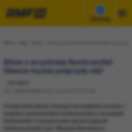
Słuchaj
RMF24
Fakty
Kultura
Bitwa o arcydzieła Rembrandta! Sławne muzea połąc
Bitwa o arcydzieła Rembrandta!
Sławne muzea połączyły siły!
udostępnij
Autor:
Marek Gładysz
Piątek, 25 września 2015 (20:00)
Zacięta bitwa dwóch sławnych europejskich muzeów z
bogatymi amerykańskimi kolekcjonerami o arcydzieła
Rembrandta! Z powodu braku wystarczających
funduszy paryski Luwr i Muzeum Narodowe w