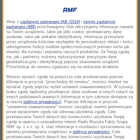
Wraz z
zaufanymi partnerami IAB (1019)
i
innymi zaufanymi
partnerami (489)
przechowujemy i/lub odczytujemy informacje zawarte
na Twoim urządzeniu, takie jak pliki cookie, przetwarzamy dane
osobowe, takie jak unikalne identyfikatory, informacje przesyłane
przez urządzenia końcowe niezbędne do personalizacji reklam i treści,
udostępnienie funkcji mediów społecznościowych pomiaru ruchu jak
również dla rozwoju i poprawny naszych produktów. Za Twoją zgodą
my, jak i partnerzy możemy wykorzystywać precyzyjne dane
geolokalizacyjne i identyfikację poprzez skanowanie urządzeń.
Przechodząc do serwisu zgadzasz się na wskazane działania.
Możesz wyrazić zgodę na powyższe cele przetwarzania poprzez
Sprzedaż dwóch obrazów Rembrandta za 160
kliknięcie w przycisk "przechodzę do serwisu", możesz również nie
wyrażać zgody poprzez wybór ustawień zaawansowanych. W sytuacji
milionów euro proponuje jeden z paryskich
braku zgody będziemy przetwarzać dane osobowe w innych celach na
milionerów. Twierdzi, że ma już oferty od bogatych
innych podstawach prawnych (informacje w tym zakresie dostępne są
w naszej
polityce prywatności
). Poprzez kliknięcie w przycisk
kolekcjonerów ze Stanów Zjednoczonych, ale
"ustawienia zaawansowane" możesz zarządzać swoimi preferencjami
przed wyrażeniem zgody lub odmową udzielenia zgody. Cele
wolałby, aby płótna te, które przedstawiają
przetwarzania Twoich danych bez konieczności uzyskania Twojej
zgody w oparciu o uzasadniony interes Radio Muzyka Fakty Grupa
małżeństwo XVII-wiecznych notabli, można było
RMF sp. z o.o. sp. k. oraz informacje o możliwości sprzeciwienia się
takiemu przetwarzaniu znajdziesz w
polityce prywatności
. Cele
oglądać razem w jednym z renomowanych
przetwarzania Twoich danych bez konieczności uzyskania Twojej