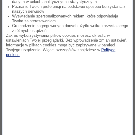
danych w celach analitycznych i statystycznych
Źródło: RMF FM
Poznanie Twoich preferencji na podstawie sposobu korzystania z
naszych serwisów
Rembrandt
Tagi:
Wyświetlanie spersonalizowanych reklam, które odpowiadają
Twoim zainteresowaniom
Gromadzenie zagregowanych danych użytkownika korzystającego
z różnych urządzeń
chcesz widzieć więcej artykułów od RMF24?
dodaj w
Zakres wykorzystywania plików cookies możesz określić w
Google
ustawieniach Twojej przeglądarki. Bez wprowadzenia zmian ustawień,
informacje w plikach cookies mogą być zapisywane w pamięci
Twojego urządzenia. Więcej szczegółów znajdziesz w
Polityce
cookies
.