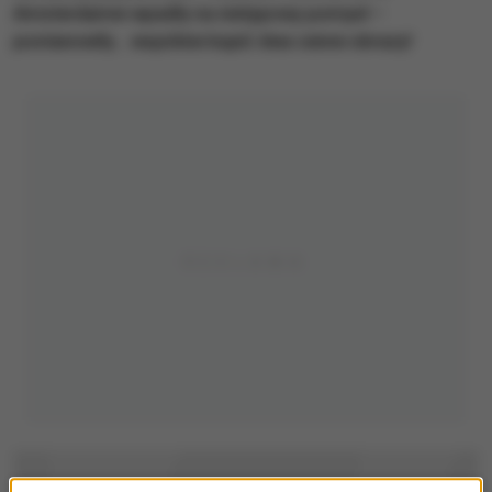
Amsterdamie wpadły na nietypowy pomysł –
postanowiły... wspólnie kupić dwa cenne obrazy!