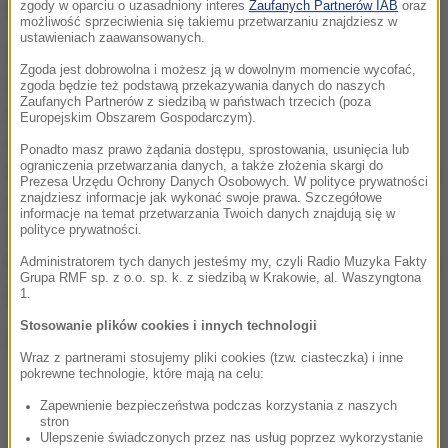
europejskich muzeów.
zgody w oparciu o uzasadniony interes
Zaufanych Partnerów IAB
oraz
możliwość sprzeciwienia się takiemu przetwarzaniu znajdziesz w
ustawieniach zaawansowanych.
Żadne z europejskich muzeów nie dysponowało
Zgoda jest dobrowolna i możesz ją w dowolnym momencie wycofać,
jednak odpowiednia sumą, żeby kupić oba
zgoda będzie też podstawą przekazywania danych do naszych
Zaufanych Partnerów z siedzibą w państwach trzecich (poza
arcydzieła. Paryski Luwr i Muzeum Narodowe w
Europejskim Obszarem Gospodarczym).
Amsterdamie - wspierane przez Centralny Bank
Ponadto masz prawo żądania dostępu, sprostowania, usunięcia lub
ograniczenia przetwarzania danych, a także złożenia skargi do
Francji i innych prywatnych sponsorów - postanowiły
Prezesa Urzędu Ochrony Danych Osobowych. W polityce prywatności
znajdziesz informacje jak wykonać swoje prawa. Szczegółowe
więc połączyć siły i nabyć wspólnie oba obrazy.
informacje na temat przetwarzania Twoich danych znajdują się w
Zebrały już prawie niezbędną kwotę. Ministrowie
polityce prywatności.
kultury Francji i Holandii zapowiadają, że płótna będą
Administratorem tych danych jesteśmy my, czyli Radio Muzyka Fakty
Grupa RMF sp. z o.o. sp. k. z siedzibą w Krakowie, al. Waszyngtona
prezentowane na przemian w Paryżu i Amsterdamie.
1.
Stosowanie plików cookies i innych technologii
(j.)
Wraz z partnerami stosujemy pliki cookies (tzw. ciasteczka) i inne
pokrewne technologie, które mają na celu:
Zapewnienie bezpieczeństwa podczas korzystania z naszych
stron
Ulepszenie świadczonych przez nas usług poprzez wykorzystanie