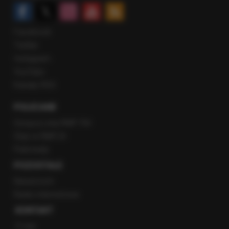
Facebook
Twitter
Instagram
YouTube
Kanały RSS
POLECANE
Gorąca Linia RMF FM
Staż w RMF24
Patronaty
POZOSTAŁE
Newsroom
Radio internetowe
KONTAKT
O nas