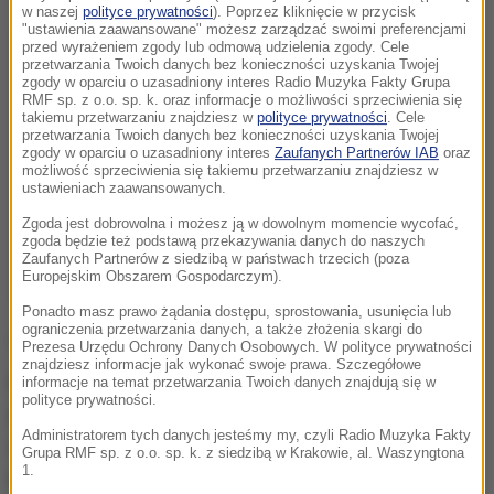
w naszej
polityce prywatności
). Poprzez kliknięcie w przycisk
"ustawienia zaawansowane" możesz zarządzać swoimi preferencjami
przed wyrażeniem zgody lub odmową udzielenia zgody. Cele
przetwarzania Twoich danych bez konieczności uzyskania Twojej
zgody w oparciu o uzasadniony interes Radio Muzyka Fakty Grupa
RMF sp. z o.o. sp. k. oraz informacje o możliwości sprzeciwienia się
takiemu przetwarzaniu znajdziesz w
polityce prywatności
. Cele
przetwarzania Twoich danych bez konieczności uzyskania Twojej
zgody w oparciu o uzasadniony interes
Zaufanych Partnerów IAB
oraz
możliwość sprzeciwienia się takiemu przetwarzaniu znajdziesz w
ustawieniach zaawansowanych.
Zgoda jest dobrowolna i możesz ją w dowolnym momencie wycofać,
zgoda będzie też podstawą przekazywania danych do naszych
Zaufanych Partnerów z siedzibą w państwach trzecich (poza
Europejskim Obszarem Gospodarczym).
Ponadto masz prawo żądania dostępu, sprostowania, usunięcia lub
ograniczenia przetwarzania danych, a także złożenia skargi do
"Kapitan masowca zgłosił wybuch nieznanego
Prezesa Urzędu Ochrony Danych Osobowych. W polityce prywatności
znajdziesz informacje jak wykonać swoje prawa. Szczegółowe
pocisku w bezpośrednim sąsiedztwie jednostki" -
informacje na temat przetwarzania Twoich danych znajdują się w
polityce prywatności.
przekazała w raporcie brytyjska organizacja
Administratorem tych danych jesteśmy my, czyli Radio Muzyka Fakty
monitorująca handel morski (UKMTO). W
Grupa RMF sp. z o.o. sp. k. z siedzibą w Krakowie, al. Waszyngtona
1.
komunikacie potwierdzono jednocześnie, że
"cała