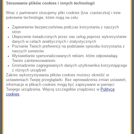
Stosowanie plików cookies i innych technologii
załoga jest bezpieczna"
, a lokalne władze wszczęły
Wraz z partnerami stosujemy pliki cookies (tzw. ciasteczka) i inne
już dochodzenie w tej sprawie.
pokrewne technologie, które mają na celu:
Zapewnienie bezpieczeństwa podczas korzystania z naszych
Zdarzenie miało miejsce niedaleko cieśniny Ormuz,
stron
Ulepszenie świadczonych przez nas usług poprzez wykorzystanie
kluczowej dla światowego transportu ropy.
Napięcie
danych w celach analitycznych i statystycznych
Poznanie Twoich preferencji na podstawie sposobu korzystania z
w regionie drastycznie wzrosło po tym, jak w
naszych serwisów
Wyświetlanie spersonalizowanych reklam, które odpowiadają
sobotę wieczorem prezydent USA Donald Trump
Twoim zainteresowaniom
Gromadzenie zagregowanych danych użytkownika korzystającego
zagroził Iranowi zniszczeniem elektrowni, jeśli
z różnych urządzeń
Zakres wykorzystywania plików cookies możesz określić w
cieśnina Ormuz nie zostanie całkowicie otwarta w
ustawieniach Twojej przeglądarki. Bez wprowadzenia zmian ustawień,
informacje w plikach cookies mogą być zapisywane w pamięci
ciągu 48 godzin.
Twojego urządzenia. Więcej szczegółów znajdziesz w
Polityce
cookies
.
Statki handlowe zagrożone przez
wojnę
Według danych agencji AFP z piątku, powołującej się