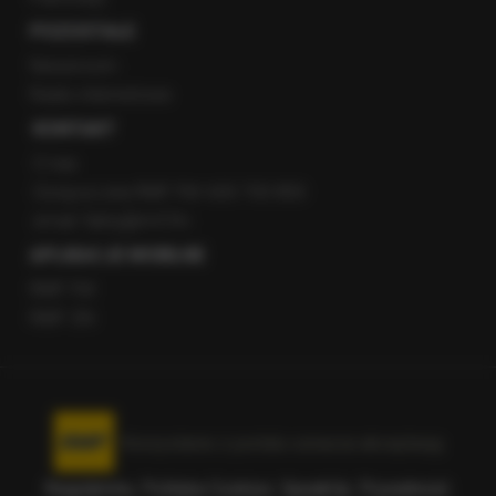
POZOSTAŁE
Newsroom
Radio internetowe
KONTAKT
O nas
Gorąca Linia RMF FM: 600 700 800
email: fakty@rmf.fm
APLIKACJE MOBILNE
RMF FM
RMF ON
Korzystanie z portalu oznacza akceptację
Regulaminu
.
Polityka Cookies
.
SpeakUp
.
Prywatność
.