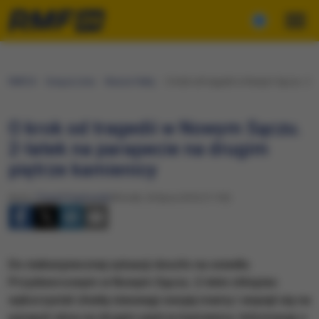
RMF24
Gorąca Linia
Wasze Fakty
O krok od tragedii w Nowym Sączu. 2-l
O krok od tragedii w Nowym Sączu.
2-latek na parapecie na drugim
piętrze kamienicy
Autor:
Paweł Pawłowski
Wtorek, 26 lipca 2016 (11:55)
Do niebezpiecznej sytuacji doszło na osiedlu
Przydworcowym w Nowym Sączu. 2-letni chłopiec
wykorzystał chwilę nieuwagi swojej mamy i wspiął się na
parapet okna na drugim piętrze kamienicy. Informację o