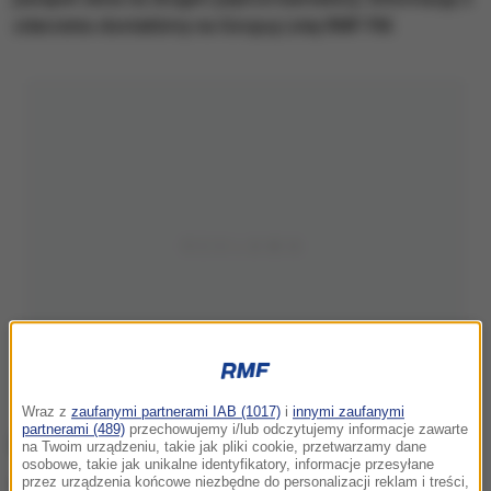
zdarzeniu dostaliśmy na Gorącą Linię RMF FM.
Wraz z
zaufanymi partnerami IAB (1017)
i
innymi zaufanymi
partnerami (489)
przechowujemy i/lub odczytujemy informacje zawarte
na Twoim urządzeniu, takie jak pliki cookie, przetwarzamy dane
osobowe, takie jak unikalne identyfikatory, informacje przesyłane
przez urządzenia końcowe niezbędne do personalizacji reklam i treści,