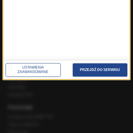
Rozmowa o 7:00 w RMF FM i Radiu RMF24
Poranna rozmowa w RMF FM
Popołudniowa rozmowa w RMF FM
Gość Krzysztofa Ziemca w RMF FM
Rozmowy w Radiu RMF24
SPOŁECZNOŚĆ
Facebook
USTAWIENIA
PRZEJDŹ DO SERWISU
Twitter
ZAAWANSOWANE
Instagram
YouTube
Kanały RSS
POLECANE
Gorąca Linia RMF FM
Staż w RMF24
Patronaty