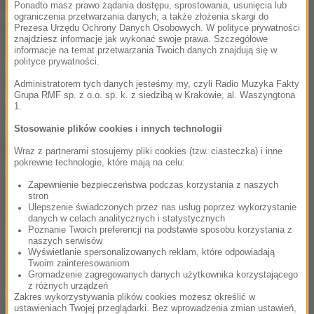
Możecie dzwonić, wysyłać SMS-y lub MMS-y na
Ponadto masz prawo żądania dostępu, sprostowania, usunięcia lub
ograniczenia przetwarzania danych, a także złożenia skargi do
numer 600 700 800, pisać na adres mailowy
Prezesa Urzędu Ochrony Danych Osobowych. W polityce prywatności
znajdziesz informacje jak wykonać swoje prawa. Szczegółowe
fakty@rmf.fm
albo skorzystać z
formularza WWW
.
informacje na temat przetwarzania Twoich danych znajdują się w
polityce prywatności.
APA
Administratorem tych danych jesteśmy my, czyli Radio Muzyka Fakty
Grupa RMF sp. z o.o. sp. k. z siedzibą w Krakowie, al. Waszyngtona
1.
Źródło: RMF FM
Stosowanie plików cookies i innych technologii
NAJWAŻNIEJSZE FAKTY
Wraz z partnerami stosujemy pliki cookies (tzw. ciasteczka) i inne
pokrewne technologie, które mają na celu:
Ogromne kłęby dymu w
Zapewnienie bezpieczeństwa podczas korzystania z naszych
stron
Warszawie. Spłonęły
Ulepszenie świadczonych przez nas usług poprzez wykorzystanie
samochody
danych w celach analitycznych i statystycznych
Poznanie Twoich preferencji na podstawie sposobu korzystania z
naszych serwisów
Ewakuacja 160 osób w
Wyświetlanie spersonalizowanych reklam, które odpowiadają
Jeleniej Górze. Powodem
Twoim zainteresowaniom
znaleziony niewybuch
Gromadzenie zagregowanych danych użytkownika korzystającego
z różnych urządzeń
Zakres wykorzystywania plików cookies możesz określić w
Pożar zespołu szkół na
ustawieniach Twojej przeglądarki. Bez wprowadzenia zmian ustawień,