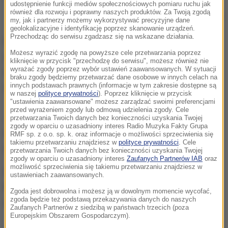
udostępnienie funkcji mediów społecznościowych pomiaru ruchu jak
również dla rozwoju i poprawny naszych produktów. Za Twoją zgodą
Dwulatek w oknie. Na szczęście wszytsko skończyło się dobrze
my, jak i partnerzy możemy wykorzystywać precyzyjne dane
geolokalizacyjne i identyfikację poprzez skanowanie urządzeń.
Przechodząc do serwisu zgadzasz się na wskazane działania.
Przechodnie zaraz po zauważeniu 2-latka w oknie
Możesz wyrazić zgodę na powyższe cele przetwarzania poprzez
zawiadomili policję. Na miejscu pojawiła się także
kliknięcie w przycisk "przechodzę do serwisu", możesz również nie
wyrażać zgody poprzez wybór ustawień zaawansowanych. W sytuacji
straż pożarna. Na szczęście dziecko samo wróciło
braku zgody będziemy przetwarzać dane osobowe w innych celach na
innych podstawach prawnych (informacje w tym zakresie dostępne są
do środka.
w naszej
polityce prywatności
). Poprzez kliknięcie w przycisk
"ustawienia zaawansowane" możesz zarządzać swoimi preferencjami
przed wyrażeniem zgody lub odmową udzielenia zgody. Cele
Jak dowiedział się nasz reporter Paweł Pawłowski,
przetwarzania Twoich danych bez konieczności uzyskania Twojej
zgody w oparciu o uzasadniony interes Radio Muzyka Fakty Grupa
matka chłopca była trzeźwa. Policja wyjaśnia,
RMF sp. z o.o. sp. k. oraz informacje o możliwości sprzeciwienia się
takiemu przetwarzaniu znajdziesz w
polityce prywatności
. Cele
dlaczego kobieta nie dopilnowała dziecka.
przetwarzania Twoich danych bez konieczności uzyskania Twojej
zgody w oparciu o uzasadniony interes
Zaufanych Partnerów IAB
oraz
możliwość sprzeciwienia się takiemu przetwarzaniu znajdziesz w
Gorąca Linia RMF FM
jest do Waszej dyspozycji!
ustawieniach zaawansowanych.
Przez całą dobę czekamy na informacje od Was,
Zgoda jest dobrowolna i możesz ją w dowolnym momencie wycofać,
zgoda będzie też podstawą przekazywania danych do naszych
zdjęcia i filmy.
Zaufanych Partnerów z siedzibą w państwach trzecich (poza
Europejskim Obszarem Gospodarczym).