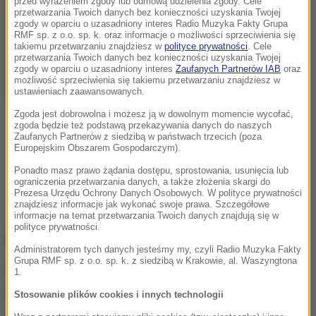
przed wyrażeniem zgody lub odmową udzielenia zgody. Cele
Nie opóźniajcie decyzji dotyczących obrony
przetwarzania Twoich danych bez konieczności uzyskania Twojej
zgody w oparciu o uzasadniony interes Radio Muzyka Fakty Grupa
powietrznej dla Ukrainy! To nasz główny apel do
RMF sp. z o.o. sp. k. oraz informacje o możliwości sprzeciwienia się
takiemu przetwarzaniu znajdziesz w
polityce prywatności
. Cele
partnerów po nocy grozy, jaką przeżył Kijów –
przetwarzania Twoich danych bez konieczności uzyskania Twojej
zgody w oparciu o uzasadniony interes
Zaufanych Partnerów IAB
oraz
napisał szef ukraińskiego MSZ Andrij Sybiha.
możliwość sprzeciwienia się takiemu przetwarzaniu znajdziesz w
ustawieniach zaawansowanych.
Zgoda jest dobrowolna i możesz ją w dowolnym momencie wycofać,
zgoda będzie też podstawą przekazywania danych do naszych
"Nie wszyscy, którzy wczoraj zasnęli, dzisiaj
Zaufanych Partnerów z siedzibą w państwach trzecich (poza
się obudzili". Zmasowany ostrzał Kijowa
Europejskim Obszarem Gospodarczym).
Czas: 11:08
Ponadto masz prawo żądania dostępu, sprostowania, usunięcia lub
ograniczenia przetwarzania danych, a także złożenia skargi do
Prezesa Urzędu Ochrony Danych Osobowych. W polityce prywatności
znajdziesz informacje jak wykonać swoje prawa. Szczegółowe
informacje na temat przetwarzania Twoich danych znajdują się w
polityce prywatności.
Rosyjski terror wymierzony w cywilów
Administratorem tych danych jesteśmy my, czyli Radio Muzyka Fakty
Grupa RMF sp. z o.o. sp. k. z siedzibą w Krakowie, al. Waszyngtona
Według ministra
Rosja świadomie atakuje ludność
1.
cywilną, kobiety i dzieci
.
Stosowanie plików cookies i innych technologii