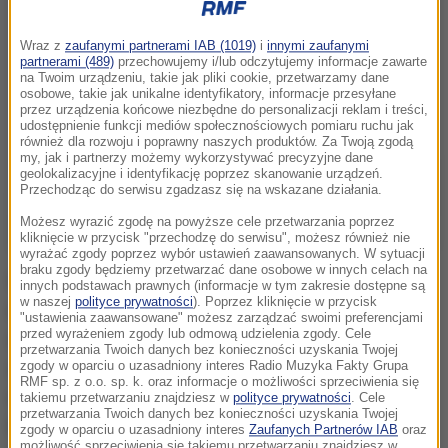
Wraz z
zaufanymi partnerami IAB (1019)
i
innymi zaufanymi
partnerami (489)
przechowujemy i/lub odczytujemy informacje zawarte
na Twoim urządzeniu, takie jak pliki cookie, przetwarzamy dane
osobowe, takie jak unikalne identyfikatory, informacje przesyłane
przez urządzenia końcowe niezbędne do personalizacji reklam i treści,
udostępnienie funkcji mediów społecznościowych pomiaru ruchu jak
również dla rozwoju i poprawny naszych produktów. Za Twoją zgodą
my, jak i partnerzy możemy wykorzystywać precyzyjne dane
geolokalizacyjne i identyfikację poprzez skanowanie urządzeń.
Przechodząc do serwisu zgadzasz się na wskazane działania.
Możesz wyrazić zgodę na powyższe cele przetwarzania poprzez
kliknięcie w przycisk "przechodzę do serwisu", możesz również nie
wyrażać zgody poprzez wybór ustawień zaawansowanych. W sytuacji
braku zgody będziemy przetwarzać dane osobowe w innych celach na
Według francuskich źródeł policyjnych ten arsenał
innych podstawach prawnych (informacje w tym zakresie dostępne są
w naszej
polityce prywatności
). Poprzez kliknięcie w przycisk
należał do bandy przemytników narkotyków. Dwóch
"ustawienia zaawansowane" możesz zarządzać swoimi preferencjami
przed wyrażeniem zgody lub odmową udzielenia zgody. Cele
domniemanych członków grupy zostało
przetwarzania Twoich danych bez konieczności uzyskania Twojej
schwytanych. W mieszkaniach, w których dokonano
zgody w oparciu o uzasadniony interes Radio Muzyka Fakty Grupa
RMF sp. z o.o. sp. k. oraz informacje o możliwości sprzeciwienia się
rewizji, znaleziono kilkadziesiąt kilogramów
takiemu przetwarzaniu znajdziesz w
polityce prywatności
. Cele
przetwarzania Twoich danych bez konieczności uzyskania Twojej
haszyszu. Narkotyki zostały prawdopodobnie
zgody w oparciu o uzasadniony interes
Zaufanych Partnerów IAB
oraz
możliwość sprzeciwienia się takiemu przetwarzaniu znajdziesz w