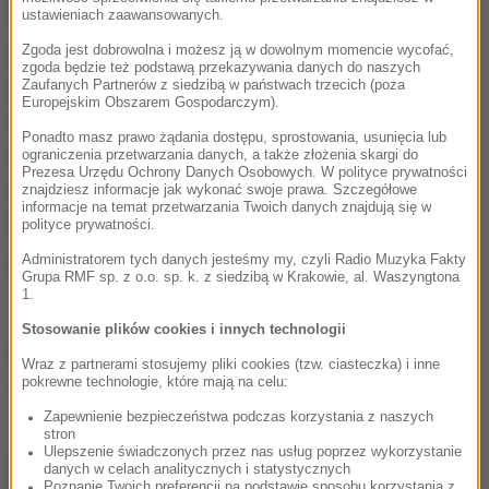
przemycone do Francji z Maroka.
ustawieniach zaawansowanych.
Zgoda jest dobrowolna i możesz ją w dowolnym momencie wycofać,
Eksperci sugerują, że istniały obawy, iż np.
zgoda będzie też podstawą przekazywania danych do naszych
Zaufanych Partnerów z siedzibą w państwach trzecich (poza
przenośne wyrzutnie rakiet przeciwczołgowych
Europejskim Obszarem Gospodarczym).
mogą znaleźć się w rękach islamskich
Ponadto masz prawo żądania dostępu, sprostowania, usunięcia lub
ekstremistów. Ci ostatni mają bowiem często ścisłe
ograniczenia przetwarzania danych, a także złożenia skargi do
Prezesa Urzędu Ochrony Danych Osobowych. W polityce prywatności
związki z bandami pospolitych przestępców w wielu
znajdziesz informacje jak wykonać swoje prawa. Szczegółowe
informacje na temat przetwarzania Twoich danych znajdują się w
podparyskich imigranckich gettach.
polityce prywatności.
Administratorem tych danych jesteśmy my, czyli Radio Muzyka Fakty
(mpw)
Grupa RMF sp. z o.o. sp. k. z siedzibą w Krakowie, al. Waszyngtona
1.
Stosowanie plików cookies i innych technologii
Źródło: RMF FM
Wraz z partnerami stosujemy pliki cookies (tzw. ciasteczka) i inne
pokrewne technologie, które mają na celu:
broń
Tagi:
Zapewnienie bezpieczeństwa podczas korzystania z naszych
stron
Ulepszenie świadczonych przez nas usług poprzez wykorzystanie
chcesz widzieć więcej artykułów od RMF24?
dodaj w
danych w celach analitycznych i statystycznych
Google
Poznanie Twoich preferencji na podstawie sposobu korzystania z