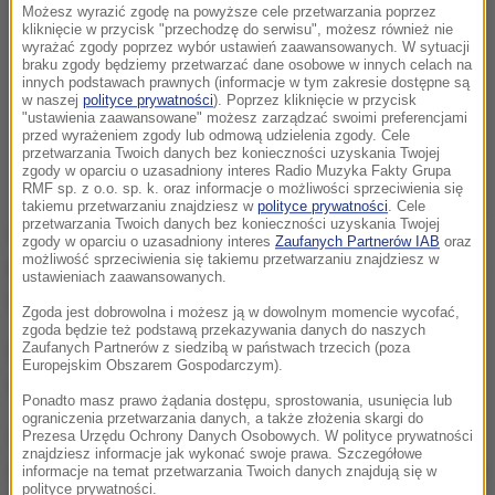
Możesz wyrazić zgodę na powyższe cele przetwarzania poprzez
kliknięcie w przycisk "przechodzę do serwisu", możesz również nie
wyrażać zgody poprzez wybór ustawień zaawansowanych. W sytuacji
braku zgody będziemy przetwarzać dane osobowe w innych celach na
innych podstawach prawnych (informacje w tym zakresie dostępne są
w naszej
polityce prywatności
). Poprzez kliknięcie w przycisk
"ustawienia zaawansowane" możesz zarządzać swoimi preferencjami
przed wyrażeniem zgody lub odmową udzielenia zgody. Cele
przetwarzania Twoich danych bez konieczności uzyskania Twojej
zgody w oparciu o uzasadniony interes Radio Muzyka Fakty Grupa
RMF sp. z o.o. sp. k. oraz informacje o możliwości sprzeciwienia się
takiemu przetwarzaniu znajdziesz w
polityce prywatności
. Cele
przetwarzania Twoich danych bez konieczności uzyskania Twojej
W kilku rejonach
pogoda spowodowała przerwy w
zgody w oparciu o uzasadniony interes
Zaufanych Partnerów IAB
oraz
możliwość sprzeciwienia się takiemu przetwarzaniu znajdziesz w
dostawach prądu, a strażacy interweniowali ponad
ustawieniach zaawansowanych.
300 razy
.
Zgoda jest dobrowolna i możesz ją w dowolnym momencie wycofać,
zgoda będzie też podstawą przekazywania danych do naszych
W ciągu dwóch godzin w kilku miejscowościach
Zaufanych Partnerów z siedzibą w państwach trzecich (poza
Europejskim Obszarem Gospodarczym).
spadło ponad 70 litrów wody na metr kwadratowy.
Ponadto masz prawo żądania dostępu, sprostowania, usunięcia lub
ograniczenia przetwarzania danych, a także złożenia skargi do
Nigdy czegoś takiego nie widziałem
- powiedział
Prezesa Urzędu Ochrony Danych Osobowych. W polityce prywatności
znajdziesz informacje jak wykonać swoje prawa. Szczegółowe
cytowany przez portal Canarias7 mieszkaniec Costa
informacje na temat przetwarzania Twoich danych znajdują się w
polityce prywatności.