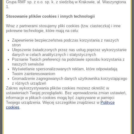
Grupa RMF sp. z o.o. sp. k. z siedzibą w Krakowie, al. Waszyngtona
1.
Jan Stangryciuk przeżył katastrofę
Stosowanie plików cookies i innych technologii
lotniczą
Wraz z partnerami stosujemy pliki cookies (tzw. ciasteczka) i inne
pokrewne technologie, które mają na celu:
Stuletni obecnie Jan Stangryciuk (Jan Black) w
Zapewnienie bezpieczeństwa podczas korzystania z naszych
czasie II wojny światowej był strzelcem
stron
pokładowym w Dywizjonie 300 "Ziemi
Ulepszenie świadczonych przez nas usług poprzez wykorzystanie
danych w celach analitycznych i statystycznych
Mazowieckiej". W czasie jednego z lotów
Poznanie Twoich preferencji na podstawie sposobu korzystania z
naszych serwisów
szkoleniowych
przeżył katastrofę lotniczą, w
Wyświetlanie spersonalizowanych reklam, które odpowiadają
Twoim zainteresowaniom
wyniku której doznał poważnych obrażeń, głównie
Gromadzenie zagregowanych danych użytkownika korzystającego
z różnych urządzeń
twarzy
.
Zakres wykorzystywania plików cookies możesz określić w
ustawieniach Twojej przeglądarki. Bez wprowadzenia zmian ustawień,
informacje w plikach cookies mogą być zapisywane w pamięci
Udało się je usunąć dzięki eksperymentalnej terapii i
Twojego urządzenia. Więcej szczegółów znajdziesz w
Polityce
cookies
.
wielu operacjom. Mimo to zdążył jeszcze w latach
1944-1945 uczestniczył
w 18 misjach nad
terytorium nazistowskich Niemiec
.
Był jedynym