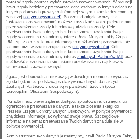
wyrażać zgody poprzez wybór ustawień zaawansowanych. W sytuacji
braku zgody będziemy przetwarzać dane osobowe w innych celach na
Cały napad trwał ok. 10 minut. O zdarzeniu
innych podstawach prawnych (informacje w tym zakresie dostępne są
w naszej
polityce prywatności
). Poprzez kliknięcie w przycisk
poinformowane zostały policja i konsulat RP w
"ustawienia zaawansowane" możesz zarządzać swoimi preferencjami
Londynie.
przed wyrażeniem zgody lub odmową udzielenia zgody. Cele
przetwarzania Twoich danych bez konieczności uzyskania Twojej
zgody w oparciu o uzasadniony interes Radio Muzyka Fakty Grupa
RMF sp. z o.o. sp. k. oraz informacje o możliwości sprzeciwienia się
Dalsza część artykułu pod materiałem video:
takiemu przetwarzaniu znajdziesz w
polityce prywatności
. Cele
przetwarzania Twoich danych bez konieczności uzyskania Twojej
zgody w oparciu o uzasadniony interes
Zaufanych Partnerów IAB
oraz
możliwość sprzeciwienia się takiemu przetwarzaniu znajdziesz w
ustawieniach zaawansowanych.
Zgoda jest dobrowolna i możesz ją w dowolnym momencie wycofać,
zgoda będzie też podstawą przekazywania danych do naszych
Zaufanych Partnerów z siedzibą w państwach trzecich (poza
Europejskim Obszarem Gospodarczym).
Ponadto masz prawo żądania dostępu, sprostowania, usunięcia lub
ograniczenia przetwarzania danych, a także złożenia skargi do
Prezesa Urzędu Ochrony Danych Osobowych. W polityce prywatności
znajdziesz informacje jak wykonać swoje prawa. Szczegółowe
informacje na temat przetwarzania Twoich danych znajdują się w
polityce prywatności.
Administratorem tych danych jesteśmy my, czyli Radio Muzyka Fakty