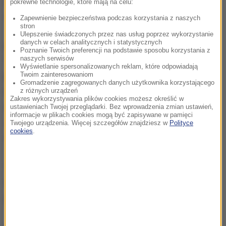
epizodów, w których ratował on własną skórę
pokrewne technologie, które mają na celu:
niszcząc ludzi, którzy mu zaufali -
kontynuuje "WP".
Zapewnienie bezpieczeństwa podczas korzystania z naszych
stron
Ulepszenie świadczonych przez nas usług poprzez wykorzystanie
danych w celach analitycznych i statystycznych
Dziennik ostrzega dalej, że kandydat Republikanów
Poznanie Twoich preferencji na podstawie sposobu korzystania z
naszych serwisów
"żywi pogardę dla faktów", posługuje się notorycznie
Wyświetlanie spersonalizowanych reklam, które odpowiadają
Twoim zainteresowaniom
kłamstwem i trudno powiedzieć, czy sam wierzy w
Gromadzenie zagregowanych danych użytkownika korzystającego
to, co opowiada, czy też wie, że kłamie, ale się tym
z różnych urządzeń
Zakres wykorzystywania plików cookies możesz określić w
nie przejmuje.
Trudno powiedzieć, która z tych cech
ustawieniach Twojej przeglądarki. Bez wprowadzenia zmian ustawień,
informacje w plikach cookies mogą być zapisywane w pamięci
okazałaby się bardziej przerażająca u naczelnego
Twojego urządzenia. Więcej szczegółów znajdziesz w
Polityce
cookies
.
dowódcy sił zbrojnych USA
- głosi artykuł redakcyjny.
Trump nie oferuje żadnego konkretnego programu,
twierdzi jednak, że "istniejące traktaty handlowe są
głupie, lecz nie mówi jak je poprawić".