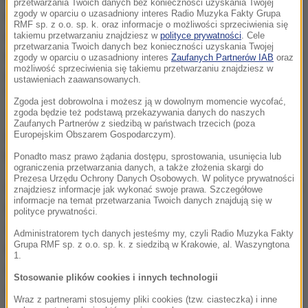
przetwarzania Twoich danych bez konieczności uzyskania Twojej
konstytucyjnych może sprawić, że liczący dwa wieki
zgody w oparciu o uzasadniony interes Radio Muzyka Fakty Grupa
RMF sp. z o.o. sp. k. oraz informacje o możliwości sprzeciwienia się
eksperyment (demokratycznych) mechanizmów
takiemu przetwarzaniu znajdziesz w
polityce prywatności
. Cele
przetwarzania Twoich danych bez konieczności uzyskania Twojej
kontroli i równowagi (checks and balances") okaże się
zgody w oparciu o uzasadniony interes
Zaufanych Partnerów IAB
oraz
możliwość sprzeciwienia się takiemu przetwarzaniu znajdziesz w
bardziej kruchy niż przewidywaliśmy
- ostrzega
ustawieniach zaawansowanych.
"WP".
Polityka oczerniania i dzielenia, jaką uprawia
Zgoda jest dobrowolna i możesz ją w dowolnym momencie wycofać,
zgoda będzie też podstawą przekazywania danych do naszych
Trump, może nadwerężyć więzi, które trzymały razem
Zaufanych Partnerów z siedzibą w państwach trzecich (poza
ten różnorodny naród -
czytamy w artykule
Europejskim Obszarem Gospodarczym).
redakcyjnym.
Ponadto masz prawo żądania dostępu, sprostowania, usunięcia lub
ograniczenia przetwarzania danych, a także złożenia skargi do
Prezesa Urzędu Ochrony Danych Osobowych. W polityce prywatności
Nic w curriculum vitae Trumpa nie pozwala sądzić, że
znajdziesz informacje jak wykonać swoje prawa. Szczegółowe
informacje na temat przetwarzania Twoich danych znajdują się w
byłby on w stanie sprawnie funkcjonować w
polityce prywatności.
Waszyngtonie. Został on umieszczony w rodzinnym
Administratorem tych danych jesteśmy my, czyli Radio Muzyka Fakty
Grupa RMF sp. z o.o. sp. k. z siedzibą w Krakowie, al. Waszyngtona
biznesie przez zamożnego ojca i kontynuował
1.
następnie karierę w nieruchomościach złożoną z
Stosowanie plików cookies i innych technologii
sukcesów i porażek oraz powtarzających się
Wraz z partnerami stosujemy pliki cookies (tzw. ciasteczka) i inne