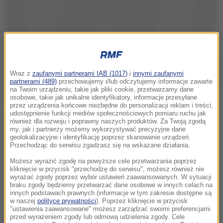
Wraz z
zaufanymi partnerami IAB (1017)
i
innymi zaufanymi
partnerami (489)
przechowujemy i/lub odczytujemy informacje zawarte
na Twoim urządzeniu, takie jak pliki cookie, przetwarzamy dane
osobowe, takie jak unikalne identyfikatory, informacje przesyłane
przez urządzenia końcowe niezbędne do personalizacji reklam i treści,
udostępnienie funkcji mediów społecznościowych pomiaru ruchu jak
Waszyngtoński dziennik pisze w wyjątkowo długim
również dla rozwoju i poprawny naszych produktów. Za Twoją zgodą
my, jak i partnerzy możemy wykorzystywać precyzyjne dane
artykule redakcyjnym, że choć zwyczaj nakazuje
geolokalizacyjne i identyfikację poprzez skanowanie urządzeń.
Przechodząc do serwisu zgadzasz się na wskazane działania.
zaczekać z takimi ocenami kandydatów na
prezydenta do jesieni, to niekompetencja, arogancja,
Możesz wyrazić zgodę na powyższe cele przetwarzania poprzez
kliknięcie w przycisk "przechodzę do serwisu", możesz również nie
kłamliwe usposobienie i temperament Trumpa każą
wyrażać zgody poprzez wybór ustawień zaawansowanych. W sytuacji
braku zgody będziemy przetwarzać dane osobowe w innych celach na
ostrzec przed nim czytelników natychmiast po
innych podstawach prawnych (informacje w tym zakresie dostępne są
w naszej
polityce prywatności
). Poprzez kliknięcie w przycisk
oficjalnym nominowaniu go przez Partię
"ustawienia zaawansowane" możesz zarządzać swoimi preferencjami
przed wyrażeniem zgody lub odmową udzielenia zgody. Cele
Republikańską.
Jego pogarda dla norm