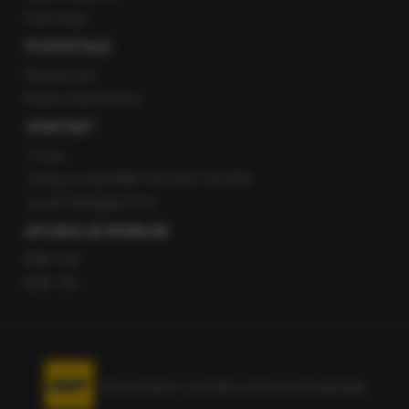
Patronaty
POZOSTAŁE
Newsroom
Radio internetowe
KONTAKT
O nas
Gorąca Linia RMF FM: 600 700 800
email: fakty@rmf.fm
APLIKACJE MOBILNE
RMF FM
RMF ON
Korzystanie z portalu oznacza akceptację