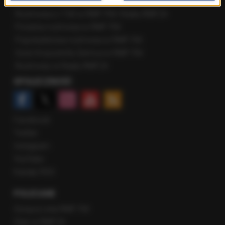
Najnowsze rozmowy w RMF FM
Rozmowa o 7:00 w RMF FM i Radiu RMF24
Poranna rozmowa w RMF FM
Popołudniowa rozmowa w RMF FM
Gość Krzysztofa Ziemca w RMF FM
Rozmowy w Radiu RMF24
SPOŁECZNOŚĆ
Facebook
Twitter
Instagram
YouTube
Kanały RSS
POLECANE
Gorąca Linia RMF FM
Staż w RMF24