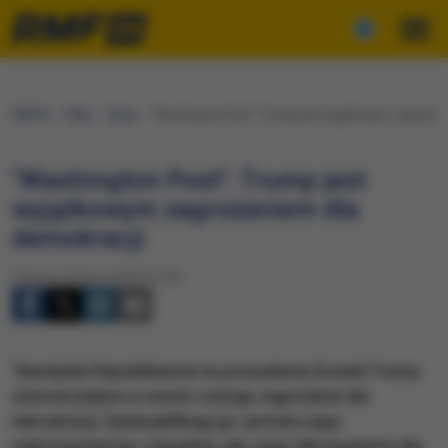
RMF24
Fakty
Świat
"Washington Post": Trump jest wyjątkowym zagrożen
"Washington Post": Trump jest
wyjątkowym zagrożeniem dla
demokracji
Sobota, 23 lipca 2016 (15:15)
"Kandydat Republikanów na prezydenta Donald Trump
stanowi jedyne w swoim rodzaju zagrożenie dla
demokracji. Dyskwalifikują go zarówno jego
niekompetencja i charakter, jak i jego lekceważenie dla