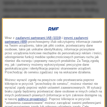
Opłata za złożenie wniosku o przyznanie dziecku
obywatelstwa wynosi ponad 1000 funtów. Według
obliczeń organizacji to o 640 funtów więcej niż
faktycznie kosztuje zatwierdzanie takiego
dokumentu.
Wraz z
zaufanymi partnerami IAB (1019)
i
innymi zaufanymi
Zdaniem rzecznika organizacji
horrendalny koszt
partnerami (489)
przechowujemy i/lub odczytujemy informacje zawarte
na Twoim urządzeniu, takie jak pliki cookie, przetwarzamy dane
procedury powstrzymuje wielu rodziców przed
osobowe, takie jak unikalne identyfikatory, informacje przesyłane
przez urządzenia końcowe niezbędne do personalizacji reklam i treści,
ubieganiem się o brytyjski paszport dla swego
udostępnienie funkcji mediów społecznościowych pomiaru ruchu jak
również dla rozwoju i poprawny naszych produktów. Za Twoją zgodą
potomstwa
. Mogą to uczynić, jeśli sami go
my, jak i partnerzy możemy wykorzystywać precyzyjne dane
geolokalizacyjne i identyfikację poprzez skanowanie urządzeń.
posiadają, bądź są rezydentami.
Przechodząc do serwisu zgadzasz się na wskazane działania.
Możesz wyrazić zgodę na powyższe cele przetwarzania poprzez
Sprawę wspiera Amnesty International, organizacja,
kliknięcie w przycisk "przechodzę do serwisu", możesz również nie
wyrażać zgody poprzez wybór ustawień zaawansowanych. W sytuacji
które zajmuje się wszelkimi aspektami
braku zgody będziemy przetwarzać dane osobowe w innych celach na
innych podstawach prawnych (informacje w tym zakresie dostępne są
prześladowań człowieka. Jej zdaniem,
ustalenie tak
w naszej
polityce prywatności
). Poprzez kliknięcie w przycisk
wysokiej opłaty administracyjnej w efekcie neguje
"ustawienia zaawansowane" możesz zarządzać swoimi preferencjami
przed wyrażeniem zgody lub odmową udzielenia zgody. Cele