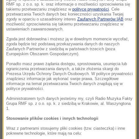
Podobne
incydenty, po raz pierwszy odnotowane
RMF sp. z o.o. sp. k. oraz informacje o możliwości sprzeciwienia się
wśród dyplomatów USA w Hawanie w 2016 r.,
takiemu przetwarzaniu znajdziesz w
polityce prywatności
. Cele
przetwarzania Twoich danych bez konieczności uzyskania Twojej
zyskały miano "syndromu hawańskiego"
. Mimo że
zgody w oparciu o uzasadniony interes
Zaufanych Partnerów IAB
oraz
możliwość sprzeciwienia się takiemu przetwarzaniu znajdziesz w
od tego czasu skarżyło się na nie ponad 130
ustawieniach zaawansowanych.
dyplomatów
m.in. na placówkach w Chinach, Rosji, a
Zgoda jest dobrowolna i możesz ją w dowolnym momencie wycofać,
zgoda będzie też podstawą przekazywania danych do naszych
także w samych Stanach Zjednoczonych,
powód
Zaufanych Partnerów z siedzibą w państwach trzecich (poza
Europejskim Obszarem Gospodarczym).
występowania przypadłości nie jest wyjaśniony
.
Ponadto masz prawo żądania dostępu, sprostowania, usunięcia lub
Wiedeń jest miejscem, gdzie zanotowano drugą
ograniczenia przetwarzania danych, a także złożenia skargi do
Prezesa Urzędu Ochrony Danych Osobowych. W polityce prywatności
największą liczbę przypadków.
znajdziesz informacje jak wykonać swoje prawa. Szczegółowe
informacje na temat przetwarzania Twoich danych znajdują się w
polityce prywatności.
Według "New Yorkera" szef CIA William Burns uważa,
Administratorem tych danych jesteśmy my, czyli Radio Muzyka Fakty
że dyplomaci są celem ataków. Jedna z
Grupa RMF sp. z o.o. sp. k. z siedzibą w Krakowie, al. Waszyngtona
1.
najczęstszych hipotez mówi, że powodem może być
Stosowanie plików cookies i innych technologii
promieniowanie mikrofalowe, ale nie zostało to
udowodnione.
Wraz z partnerami stosujemy pliki cookies (tzw. ciasteczka) i inne
pokrewne technologie, które mają na celu: