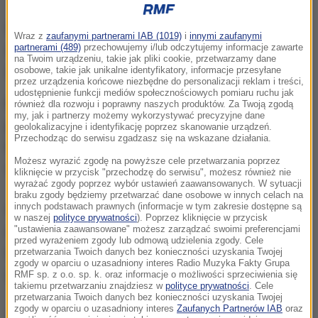
W komunikacie prokuratury napisano, że występuje
Wraz z
zaufanymi partnerami IAB (1019)
i
innymi zaufanymi
stopień podejrzenia uzasadniający aresztowanie w
partnerami (489)
przechowujemy i/lub odczytujemy informacje zawarte
na Twoim urządzeniu, takie jak pliki cookie, przetwarzamy dane
związku z zarzutami czynów terrorystycznych.
osobowe, takie jak unikalne identyfikatory, informacje przesyłane
przez urządzenia końcowe niezbędne do personalizacji reklam i treści,
udostępnienie funkcji mediów społecznościowych pomiaru ruchu jak
Nie sprecyzowano, jakie są powiązania tej osoby z
również dla rozwoju i poprawny naszych produktów. Za Twoją zgodą
my, jak i partnerzy możemy wykorzystywać precyzyjne dane
pozostającym w rękach władz 39-letnim Uzbekiem,
geolokalizacyjne i identyfikację poprzez skanowanie urządzeń.
Przechodząc do serwisu zgadzasz się na wskazane działania.
który jest domniemanym sprawcą zamachu i był
Możesz wyrazić zgodę na powyższe cele przetwarzania poprzez
dotąd jedyną osobą aresztowaną.
kliknięcie w przycisk "przechodzę do serwisu", możesz również nie
wyrażać zgody poprzez wybór ustawień zaawansowanych. W sytuacji
braku zgody będziemy przetwarzać dane osobowe w innych celach na
innych podstawach prawnych (informacje w tym zakresie dostępne są
Według policji w piątek po południu ukradł on
w naszej
polityce prywatności
). Poprzez kliknięcie w przycisk
ciężarówkę rozwożącą piwo, a następnie wjechał w
"ustawienia zaawansowane" możesz zarządzać swoimi preferencjami
przed wyrażeniem zgody lub odmową udzielenia zgody. Cele
tłum na głównym handlowym deptaku miasta i
przetwarzania Twoich danych bez konieczności uzyskania Twojej
zgody w oparciu o uzasadniony interes Radio Muzyka Fakty Grupa
uderzył w dom towarowy Ahlens.
RMF sp. z o.o. sp. k. oraz informacje o możliwości sprzeciwienia się
takiemu przetwarzaniu znajdziesz w
polityce prywatności
. Cele
przetwarzania Twoich danych bez konieczności uzyskania Twojej
zgody w oparciu o uzasadniony interes
Zaufanych Partnerów IAB
oraz
Wśród czterech ofiar śmiertelnych piątkowego