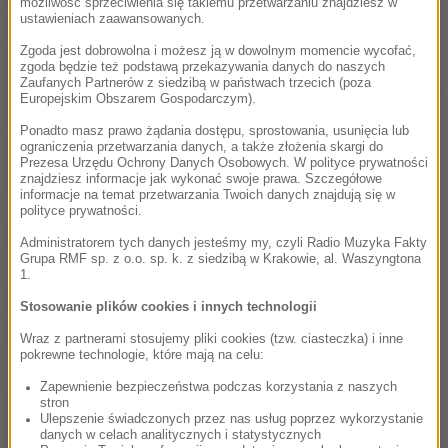
możliwość sprzeciwienia się takiemu przetwarzaniu znajdziesz w
ustawieniach zaawansowanych.
zamachu terrorystycznego w Sztokholmie są
Zgoda jest dobrowolna i możesz ją w dowolnym momencie wycofać,
obywatel Belgii oraz obywatel Wielkiej Brytanii.
zgoda będzie też podstawą przekazywania danych do naszych
Zaufanych Partnerów z siedzibą w państwach trzecich (poza
Pozostałe dwie osoby to Szwedzi - podała policja na
Europejskim Obszarem Gospodarczym).
niedzielnej konferencji prasowej. Spośród 15 osób
Ponadto masz prawo żądania dostępu, sprostowania, usunięcia lub
rannych, w szpitalu pozostaje jeszcze 10 osób, w
ograniczenia przetwarzania danych, a także złożenia skargi do
Prezesa Urzędu Ochrony Danych Osobowych. W polityce prywatności
tym dwie na intensywnej terapii.
znajdziesz informacje jak wykonać swoje prawa. Szczegółowe
informacje na temat przetwarzania Twoich danych znajdują się w
polityce prywatności.
(mal)
Administratorem tych danych jesteśmy my, czyli Radio Muzyka Fakty
Grupa RMF sp. z o.o. sp. k. z siedzibą w Krakowie, al. Waszyngtona
1.
Źródło: RMF24/PAP
Stosowanie plików cookies i innych technologii
Sztokholm
Tagi:
Wraz z partnerami stosujemy pliki cookies (tzw. ciasteczka) i inne
pokrewne technologie, które mają na celu:
Zapewnienie bezpieczeństwa podczas korzystania z naszych
chcesz widzieć więcej artykułów od RMF24?
dodaj w
stron
Ulepszenie świadczonych przez nas usług poprzez wykorzystanie
Google
danych w celach analitycznych i statystycznych