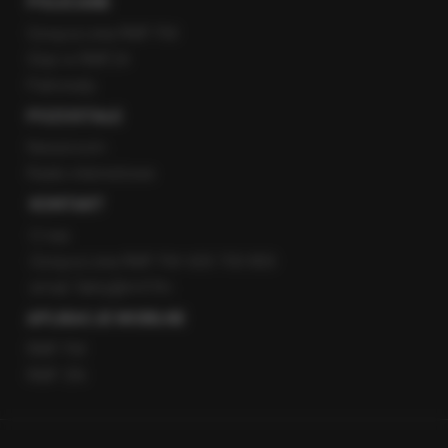
POLECANE
Gorąca Linia RMF FM
Staż w RMF24
Patronaty
POZOSTAŁE
Newsroom
Radio internetowe
KONTAKT
O nas
Gorąca Linia RMF FM: 600 700 800
email: fakty@rmf.fm
APLIKACJE MOBILNE
RMF FM
RMF ON