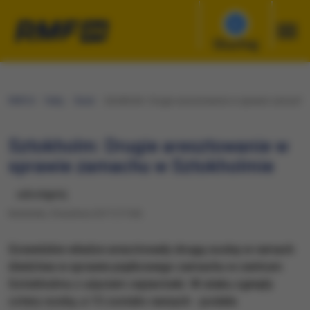
Słuchaj
RMF24
Fakty
Świat
Sztokholm: Drugie aresztowanie w sprawie zamachu
Sztokholm: Drugie aresztowanie w
sprawie zamachu w Sztokholmie
udostępnij
Niedziela, 9 kwietnia 2017 (17:04)
Szwedzkie władze aresztowały drugą osobę w ramach
śledztwa w sprawie piątkowego zamachu w centrum
Sztokholmu z użyciem ciężarówki. W ataku zginęły
cztery osoby, a 15 zostało rannych - podała