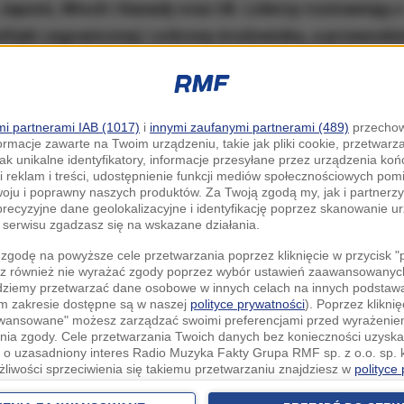
, Japonii, Włoch i Kanady oraz UE. Liderzy rozmawiają 
lityki zagranicznej i ochrony środowiska, a przewodn
równości.
 Donald Tusk ocenił, że będzie ono "niezwykle trudne"
i partnerami IAB (1017)
i
innymi zaufanymi partnerami (489)
przechow
arności" po roku, w czasie którego krajom tym trudno 
ormacje zawarte na Twoim urządzeniu, takie jak pliki cookie, przetwar
jak unikalne identyfikatory, informacje przesyłane przez urządzenia k
i reklam i treści, udostępnienie funkcji mediów społecznościowych pom
woju i poprawny naszych produktów. Za Twoją zgodą my, jak i partner
recyzyjne dane geolokalizacyjne i identyfikację poprzez skanowanie u
serwisu zgadzasz się na wskazane działania.
zgodę na powyższe cele przetwarzania poprzez kliknięcie w przycisk 
z również nie wyrażać zgody poprzez wybór ustawień zaawansowanych
dziemy przetwarzać dane osobowe w innych celach na innych podsta
ym zakresie dostępne są w naszej
polityce prywatności
). Poprzez kliknię
awansowane" możesz zarządzać swoimi preferencjami przed wyrażenie
ia zgody. Cele przetwarzania Twoich danych bez konieczności uzyska
 o uzasadniony interes Radio Muzyka Fakty Grupa RMF sp. z o.o. sp. k
żliwości sprzeciwienia się takiemu przetwarzaniu znajdziesz w
polityce
 powrót po 100 latach.
Ogrzewa się najszybciej na
nia Twoich danych bez konieczności uzyskania Twojej zgody w oparci
kły gatunek uchwycony
świecie. Dlaczego Europa je
ch Partnerów IAB
oraz możliwość sprzeciwienia się takiemu przetwarza