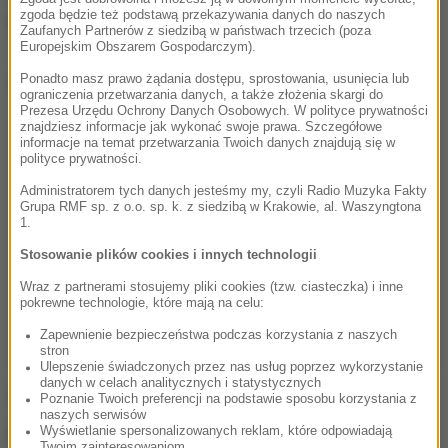
zgoda będzie też podstawą przekazywania danych do naszych
sprawnie.
Zaufanych Partnerów z siedzibą w państwach trzecich (poza
Europejskim Obszarem Gospodarczym).
Dalsza część artykułu pod materiałem video:
Ponadto masz prawo żądania dostępu, sprostowania, usunięcia lub
ograniczenia przetwarzania danych, a także złożenia skargi do
Prezesa Urzędu Ochrony Danych Osobowych. W polityce prywatności
znajdziesz informacje jak wykonać swoje prawa. Szczegółowe
informacje na temat przetwarzania Twoich danych znajdują się w
polityce prywatności.
Administratorem tych danych jesteśmy my, czyli Radio Muzyka Fakty
Grupa RMF sp. z o.o. sp. k. z siedzibą w Krakowie, al. Waszyngtona
1.
Stosowanie plików cookies i innych technologii
Wraz z partnerami stosujemy pliki cookies (tzw. ciasteczka) i inne
pokrewne technologie, które mają na celu:
Zapewnienie bezpieczeństwa podczas korzystania z naszych
stron
Ulepszenie świadczonych przez nas usług poprzez wykorzystanie
danych w celach analitycznych i statystycznych
Poznanie Twoich preferencji na podstawie sposobu korzystania z
"Policja użyła coli do rozpuszczenia kleju, co
naszych serwisów
spowodowało zdziwienie demonstrantów, którzy
Wyświetlanie spersonalizowanych reklam, które odpowiadają
Twoim zainteresowaniom