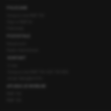
POLECANE
Gorąca Linia RMF FM
Staż w RMF24
Patronaty
POZOSTAŁE
Newsroom
Radio internetowe
KONTAKT
O nas
Gorąca Linia RMF FM: 600 700 800
email: fakty@rmf.fm
APLIKACJE MOBILNE
RMF FM
RMF ON