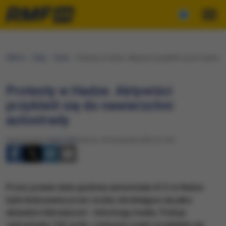
RMF24
Fakty
Świat
Protesty w Hadze. Aktywiści przykleili się do nawierz
Protesty w Hadze. Aktywiści
przykleili się do nawierzchni
autostrady
Opracowanie:
Karol Żak
Sobota, 26 listopada 2022 (21:53)
Przez prawie dwie godziny autostrada A12 w Hadze
była blokowana przez osoby określające się jako
aktywiści klimatyczni - informują media. Policja
zatrzymała 150 osób, z których część przykleiła się