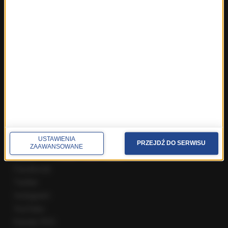
Fakty z Wrocławia
Fakty z Zakopanego
ROZMOWY W RMF FM
Najnowsze rozmowy w RMF FM
Rozmowa o 7:00 w RMF FM i Radiu RMF24
Poranna rozmowa w RMF FM
Popołudniowa rozmowa w RMF FM
Gość Krzysztofa Ziemca w RMF FM
Rozmowy w Radiu RMF24
SPOŁECZNOŚĆ
USTAWIENIA
PRZEJDŹ DO SERWISU
ZAAWANSOWANE
Facebook
Twitter
Instagram
YouTube
Kanały RSS