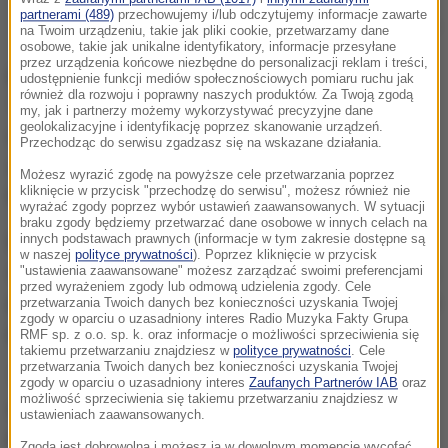
partnerami (489)
przechowujemy i/lub odczytujemy informacje zawarte
Policja zatrzymuje jednego z protestujących
na Twoim urządzeniu, takie jak pliki cookie, przetwarzamy dane
osobowe, takie jak unikalne identyfikatory, informacje przesyłane
przez urządzenia końcowe niezbędne do personalizacji reklam i treści,
Blokada autostrady rozpoczęła się około godziny
udostępnienie funkcji mediów społecznościowych pomiaru ruchu jak
również dla rozwoju i poprawny naszych produktów. Za Twoją zgodą
12:30. Policjanci wezwali kilkuset uczestników do
my, jak i partnerzy możemy wykorzystywać precyzyjne dane
geolokalizacyjne i identyfikację poprzez skanowanie urządzeń.
rozejścia się, a burmistrz miasta Jan Van Zanen
Przechodząc do serwisu zgadzasz się na wskazane działania.
zaoferował im możliwość kontynuacji protestu na
Możesz wyrazić zgodę na powyższe cele przetwarzania poprzez
kliknięcie w przycisk "przechodzę do serwisu", możesz również nie
Malieveld, w innej części miasta.
wyrażać zgody poprzez wybór ustawień zaawansowanych. W sytuacji
braku zgody będziemy przetwarzać dane osobowe w innych celach na
innych podstawach prawnych (informacje w tym zakresie dostępne są
Po tym jak część demonstrantów odmówiła
w naszej
polityce prywatności
). Poprzez kliknięcie w przycisk
opuszczenia drogi, 150 z nich zostało zatrzymanych
"ustawienia zaawansowane" możesz zarządzać swoimi preferencjami
przed wyrażeniem zgody lub odmową udzielenia zgody. Cele
przez policję i przewiezionych na komisariat - podaje
przetwarzania Twoich danych bez konieczności uzyskania Twojej
zgody w oparciu o uzasadniony interes Radio Muzyka Fakty Grupa
portal "Omroep West".
RMF sp. z o.o. sp. k. oraz informacje o możliwości sprzeciwienia się
takiemu przetwarzaniu znajdziesz w
polityce prywatności
. Cele
przetwarzania Twoich danych bez konieczności uzyskania Twojej
Tymczasem jak relacjonuje dziennik "De Telegraaf",
zgody w oparciu o uzasadniony interes
Zaufanych Partnerów IAB
oraz
możliwość sprzeciwienia się takiemu przetwarzaniu znajdziesz w
choć niektórzy aktywiści przykleili ręce do
ustawieniach zaawansowanych.
nawierzchni drogi, to ich usuwanie przebiegało
Zgoda jest dobrowolna i możesz ją w dowolnym momencie wycofać,