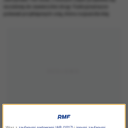
wcześniej do nawierzchni drogi. Funkcjonariusze
polewali przyklejonych colą, która rozpuściła klej.
Wraz z
zaufanymi partnerami IAB (1017)
i
innymi zaufanymi