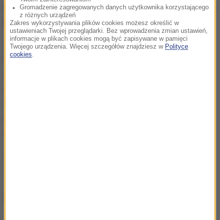
nie spodziewali się, że ten napój tak łatwo rozpuści
Gromadzenie zagregowanych danych użytkownika korzystającego
z różnych urządzeń
klej"
- podaje gazeta.
Zakres wykorzystywania plików cookies możesz określić w
ustawieniach Twojej przeglądarki. Bez wprowadzenia zmian ustawień,
informacje w plikach cookies mogą być zapisywane w pamięci
Autostrada stała się przejezdna około godziny 15.
Twojego urządzenia. Więcej szczegółów znajdziesz w
Polityce
cookies
.
Protestujący działacze klimatyczni, który
sprzeciwiają się wydobyciu paliw kopalnych,
upodobali sobie organizowanie protestów w tej
części miasta. Portal NOS przypomina, że to już
czwarta blokada autostrady A12 w ostatnim
czasie.
Źródło: nie
Holandia
Tagi:
NAJWAŻNIEJSZE FAKTY