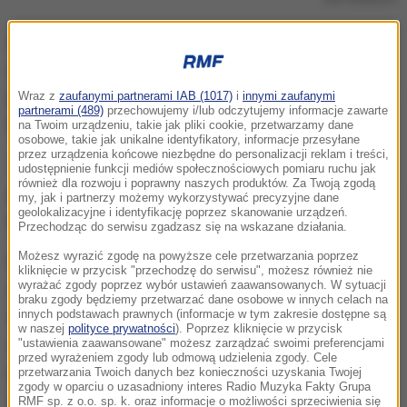
Sessions napisał w liście do Trumpa, że rezygnuje
na jego prośbę oraz że "pracował nad wdrożeniem"
planów dotyczących wymiaru sprawiedliwości, które
Wraz z
zaufanymi partnerami IAB (1017)
i
innymi zaufanymi
partnerami (489)
przechowujemy i/lub odczytujemy informacje zawarte
były obietnicami jego kampanii wyborczej.
na Twoim urządzeniu, takie jak pliki cookie, przetwarzamy dane
osobowe, takie jak unikalne identyfikatory, informacje przesyłane
przez urządzenia końcowe niezbędne do personalizacji reklam i treści,
Trump podziękował Sessionsowi za jego pracę i
udostępnienie funkcji mediów społecznościowych pomiaru ruchu jak
również dla rozwoju i poprawny naszych produktów. Za Twoją zgodą
poinformował, że następca prokuratora generalnego
my, jak i partnerzy możemy wykorzystywać precyzyjne dane
geolokalizacyjne i identyfikację poprzez skanowanie urządzeń.
będzie mianowany "w późniejszym okresie".
Przechodząc do serwisu zgadzasz się na wskazane działania.
Możesz wyrazić zgodę na powyższe cele przetwarzania poprzez
Po rezygnacji Sessionsa jego tymczasowy
kliknięcie w przycisk "przechodzę do serwisu", możesz również nie
wyrażać zgody poprzez wybór ustawień zaawansowanych. W sytuacji
następca Matthew Whitaker będzie nadzorował
braku zgody będziemy przetwarzać dane osobowe w innych celach na
innych podstawach prawnych (informacje w tym zakresie dostępne są
wszystkie dochodzenia będące w gestii resortu
w naszej
polityce prywatności
). Poprzez kliknięcie w przycisk
sprawiedliwości, w tym śledztwo ws. Russiagate -
"ustawienia zaawansowane" możesz zarządzać swoimi preferencjami
przed wyrażeniem zgody lub odmową udzielenia zgody. Cele
poinformowała rzeczniczka ministerstwa
przetwarzania Twoich danych bez konieczności uzyskania Twojej
zgody w oparciu o uzasadniony interes Radio Muzyka Fakty Grupa
sprawiedliwości Sarah Isgur Flores.
RMF sp. z o.o. sp. k. oraz informacje o możliwości sprzeciwienia się