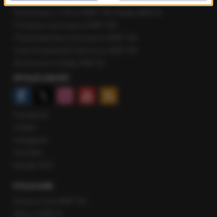
Najnowsze rozmowy w RMF FM
Rozmowa o 7:00 w RMF FM i Radiu RMF24
Poranna rozmowa w RMF FM
Popołudniowa rozmowa w RMF FM
Gość Krzysztofa Ziemca w RMF FM
Rozmowy w Radiu RMF24
SPOŁECZNOŚĆ
Facebook
Twitter
Instagram
YouTube
Kanały RSS
POLECANE
Gorąca Linia RMF FM
Staż w RMF24