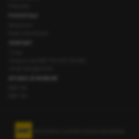
Patronaty
POZOSTAŁE
Newsroom
Radio internetowe
KONTAKT
O nas
Gorąca Linia RMF FM: 600 700 800
email: fakty@rmf.fm
APLIKACJE MOBILNE
RMF FM
RMF ON
Korzystanie z portalu oznacza akceptację