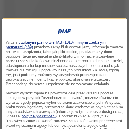
Wraz z
zaufanymi partnerami IAB (1019)
i
innymi zaufanymi
partnerami (489)
przechowujemy i/lub odczytujemy informacje zawarte
na Twoim urządzeniu, takie jak pliki cookie, przetwarzamy dane
osobowe, takie jak unikalne identyfikatory, informacje przesyłane
przez urządzenia końcowe niezbędne do personalizacji reklam i treści,
udostępnienie funkcji mediów społecznościowych pomiaru ruchu jak
Rosyjskie dzienniki zwracają uwagę przede
również dla rozwoju i poprawny naszych produktów. Za Twoją zgodą
my, jak i partnerzy możemy wykorzystywać precyzyjne dane
wszystkim na fakt, że było to pierwsze od objęcia
geolokalizacyjne i identyfikację poprzez skanowanie urządzeń.
Przechodząc do serwisu zgadzasz się na wskazane działania.
władzy przez prezydenta USA Donalda Trumpa
spotkanie rosyjsko-amerykańskie na wysokim
Możesz wyrazić zgodę na powyższe cele przetwarzania poprzez
kliknięcie w przycisk "przechodzę do serwisu", możesz również nie
szczeblu, a także debiut Tillersona na arenie
wyrażać zgody poprzez wybór ustawień zaawansowanych. W sytuacji
braku zgody będziemy przetwarzać dane osobowe w innych celach na
dyplomatycznej.
innych podstawach prawnych (informacje w tym zakresie dostępne są
w naszej
polityce prywatności
). Poprzez kliknięcie w przycisk
"ustawienia zaawansowane" możesz zarządzać swoimi preferencjami
"Spotkanie Ławrowa i Tillersona jest nadzwyczaj
przed wyrażeniem zgody lub odmową udzielenia zgody. Cele