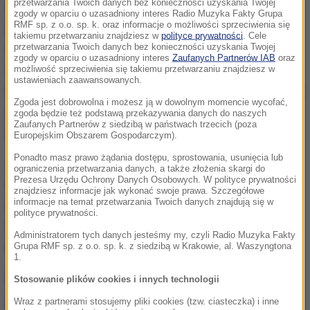
przetwarzania Twoich danych bez konieczności uzyskania Twojej
ważne, przy czym można je nazwać próbnym,
zgody w oparciu o uzasadniony interes Radio Muzyka Fakty Grupa
RMF sp. z o.o. sp. k. oraz informacje o możliwości sprzeciwienia się
zapoznawczym" - ocenia w "Niezawisimej Gaziecie"
takiemu przetwarzaniu znajdziesz w
polityce prywatności
. Cele
dyrektor programowy Klubu Wałdajskiego, Dmitrij
przetwarzania Twoich danych bez konieczności uzyskania Twojej
zgody w oparciu o uzasadniony interes
Zaufanych Partnerów IAB
oraz
Susłow. Jego zdaniem od spotkania w Bonn można
możliwość sprzeciwienia się takiemu przetwarzaniu znajdziesz w
ustawieniach zaawansowanych.
było oczekiwać co najwyżej decyzji o wznowieniu na
Zgoda jest dobrowolna i możesz ją w dowolnym momencie wycofać,
pełną skalę dialogu na poziomie resortów spraw
zgoda będzie też podstawą przekazywania danych do naszych
Zaufanych Partnerów z siedzibą w państwach trzecich (poza
zagranicznych.
Europejskim Obszarem Gospodarczym).
Ponadto masz prawo żądania dostępu, sprostowania, usunięcia lub
Jednak, według Susłowa, "już faktyczne odbywa się
ograniczenia przetwarzania danych, a także złożenia skargi do
Prezesa Urzędu Ochrony Danych Osobowych. W polityce prywatności
rozmrażanie kryzysu" w stosunkach rosyjsko-
znajdziesz informacje jak wykonać swoje prawa. Szczegółowe
informacje na temat przetwarzania Twoich danych znajdują się w
amerykańskich, czego dowodem są rozmowy
polityce prywatności.
szefów sztabów sił zbrojnych Rosji i USA, które
Administratorem tych danych jesteśmy my, czyli Radio Muzyka Fakty
odbyły się w czwartek w Baku.
Grupa RMF sp. z o.o. sp. k. z siedzibą w Krakowie, al. Waszyngtona
1.
Ekspert zwraca uwagę, że w ostatnim czasie
Stosowanie plików cookies i innych technologii
głównym przedstawicielem administracji Trumpa
Wraz z partnerami stosujemy pliki cookies (tzw. ciasteczka) i inne