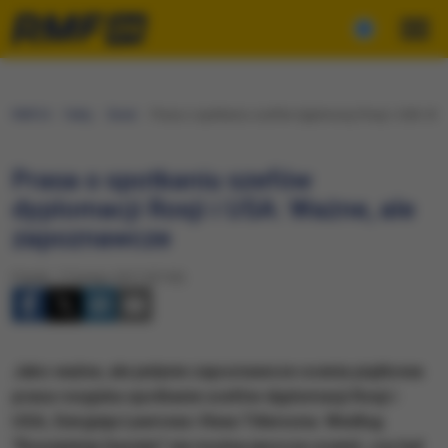
RMF24
Fakty
Świat
Prasa o spotkaniu szefów dyplomacji Rosji i USA: W
Prasa o spotkaniu szefów
dyplomacji Rosji i USA: Ważne, ale
zapoznawcze
Piątek, 17 lutego 2017 (07:30)
​Jako ważne, ale jedynie zapoznawcze ocenia piątkowa
prasa rosyjska spotkanie szefów dyplomacji Rosji i
USA, Siergieja Ławrowa i Rexa Tillersona. Według
"Rossijskiej Gaziety" nie można jeszcze ocenić, czy był