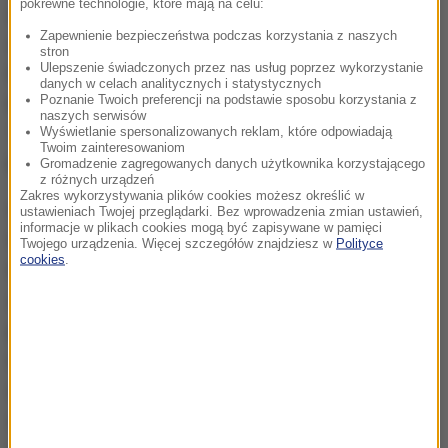
pokrewne technologie, które mają na celu:
ds. współpracy z Rosją był zdymisjonowany
Zapewnienie bezpieczeństwa podczas korzystania z naszych
doradca ds. bezpieczeństwa narodowego Michael
stron
Ulepszenie świadczonych przez nas usług poprzez wykorzystanie
Flynn. Teraz "jest oczywiste, że współpracować z
danych w celach analitycznych i statystycznych
Poznanie Twoich preferencji na podstawie sposobu korzystania z
Moskwą w imieniu administracji Trumpa będzie
naszych serwisów
Tillerson, a przynajmniej będzie w tym odgrywał
Wyświetlanie spersonalizowanych reklam, które odpowiadają
Twoim zainteresowaniom
kluczową rolę" - powiedział Susłow.
Gromadzenie zagregowanych danych użytkownika korzystającego
z różnych urządzeń
Zakres wykorzystywania plików cookies możesz określić w
Spotkanie Ławrow-Tillerson "ani w Moskwie, ani w
ustawieniach Twojej przeglądarki. Bez wprowadzenia zmian ustawień,
informacje w plikach cookies mogą być zapisywane w pamięci
Waszyngtonie nie budziło wielkich oczekiwań, ani
Twojego urządzenia. Więcej szczegółów znajdziesz w
Polityce
cookies
.
tym bardziej nie spodziewano się przełomu" -
zauważa rządowa "Rossijskaja Gazieta". Dziennik
podkreśla, że MSZ Rosji zamierzało wyjaśnić na
rozmowach stanowisko strony amerykańskiej. "W
ostatnim czasie z Białego Domu dochodziło sporo
sprzecznych, a niekiedy wzajemnie się