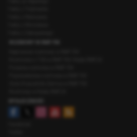
Fakty ze Śląskiego
Fakty z Trójmiasta
Fakty z Warszawy
Fakty z Wrocławia
Fakty z Zakopanego
ROZMOWY W RMF FM
Najnowsze rozmowy w RMF FM
Rozmowa o 7:00 w RMF FM i Radiu RMF24
Poranna rozmowa w RMF FM
Popołudniowa rozmowa w RMF FM
Gość Krzysztofa Ziemca w RMF FM
Rozmowy w Radiu RMF24
SPOŁECZNOŚĆ
Facebook
Twitter