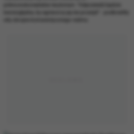
północnokoreańskie terytorium. "Odpowiedź będzie
bezwzględna, by agresorzy jej nie przeżyli" - podkreśliły
siły zbrojne komunistycznego reżimu.