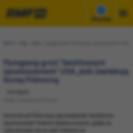
Słuchaj
RMF24
Fakty
Świat
Pjongjang grozi "bezlitosnym spustoszeniem" USA, je
Pjongjang grozi "bezlitosnym
spustoszeniem" USA, jeśli zaatakują
Koreę Północną
udostępnij
Piątek, 14 kwietnia 2017 (16:31)
Armia Korei Północnej zapowiedziała "bezlitosne
spustoszenie" Stanów Zjednoczonych, gdyby te
zdecydowały się na atak militarny na