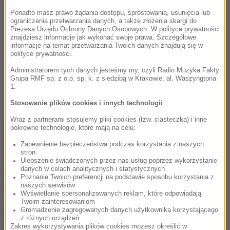
Ponadto masz prawo żądania dostępu, sprostowania, usunięcia lub
ograniczenia przetwarzania danych, a także złożenia skargi do
Prezesa Urzędu Ochrony Danych Osobowych. W polityce prywatności
znajdziesz informacje jak wykonać swoje prawa. Szczegółowe
informacje na temat przetwarzania Twoich danych znajdują się w
polityce prywatności.
Administratorem tych danych jesteśmy my, czyli Radio Muzyka Fakty
Grupa RMF sp. z o.o. sp. k. z siedzibą w Krakowie, al. Waszyngtona
1.
Stosowanie plików cookies i innych technologii
Wraz z partnerami stosujemy pliki cookies (tzw. ciasteczka) i inne
Przed tygodniem natomiast, w sobotę 8
pokrewne technologie, które mają na celu:
kwietnia,
Stany Zjednoczone wysłały w kierunku
Zapewnienie bezpieczeństwa podczas korzystania z naszych
stron
wybrzeży Półwyspu Koreańskiego grupę bojową
Ulepszenie świadczonych przez nas usług poprzez wykorzystanie
danych w celach analitycznych i statystycznych
marynarki wojennej
: lotniskowiec USS Carl Vinson
Poznanie Twoich preferencji na podstawie sposobu korzystania z
oraz kilka niszczycieli i krążowników rakietowych.
naszych serwisów
Wyświetlanie spersonalizowanych reklam, które odpowiadają
Twoim zainteresowaniom
W odpowiedzi MSZ w Pjongjangu oświadczyło, że
Gromadzenie zagregowanych danych użytkownika korzystającego
z różnych urządzeń
Korea Północna jest gotowa stanowczo
Zakres wykorzystywania plików cookies możesz określić w