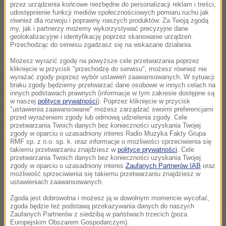
działania wobec Korei Północnej.
przez urządzenia końcowe niezbędne do personalizacji reklam i treści,
udostępnienie funkcji mediów społecznościowych pomiaru ruchu jak
również dla rozwoju i poprawny naszych produktów. Za Twoją zgodą
Jeżeli w grę wchodzi reżim (w Pjongjangu), pytanie
my, jak i partnerzy możemy wykorzystywać precyzyjne dane
geolokalizacyjne i identyfikację poprzez skanowanie urządzeń.
nie brzmi "czy", a jedynie: "kiedy" dojdzie do kolejnej
Przechodząc do serwisu zgadzasz się na wskazane działania.
próby rakietowej
- cytuje AFP swojego informatora.
Możesz wyrazić zgodę na powyższe cele przetwarzania poprzez
kliknięcie w przycisk "przechodzę do serwisu", możesz również nie
Dotychczas zdarzało się, że reżim przeprowadzał
wyrażać zgody poprzez wybór ustawień zaawansowanych. W sytuacji
braku zgody będziemy przetwarzać dane osobowe w innych celach na
testy rakietowe i nuklearne przy okazji ważnych
innych podstawach prawnych (informacje w tym zakresie dostępne są
w naszej
polityce prywatności
). Poprzez kliknięcie w przycisk
rocznic - a w tę sobotę przypada 105. rocznica
"ustawienia zaawansowane" możesz zarządzać swoimi preferencjami
przed wyrażeniem zgody lub odmową udzielenia zgody. Cele
urodzin Kim Ir Sena, założyciela komunistycznej
przetwarzania Twoich danych bez konieczności uzyskania Twojej
zgody w oparciu o uzasadniony interes Radio Muzyka Fakty Grupa
Korei Północnej i dziadka obecnego przywódcy Kim
RMF sp. z o.o. sp. k. oraz informacje o możliwości sprzeciwienia się
takiemu przetwarzaniu znajdziesz w
polityce prywatności
. Cele
Dzong Una.
przetwarzania Twoich danych bez konieczności uzyskania Twojej
zgody w oparciu o uzasadniony interes
Zaufanych Partnerów IAB
oraz
możliwość sprzeciwienia się takiemu przetwarzaniu znajdziesz w
Dalsza część artykułu pod materiałem video:
ustawieniach zaawansowanych.
Zgoda jest dobrowolna i możesz ją w dowolnym momencie wycofać,
zgoda będzie też podstawą przekazywania danych do naszych
Zaufanych Partnerów z siedzibą w państwach trzecich (poza
Europejskim Obszarem Gospodarczym).