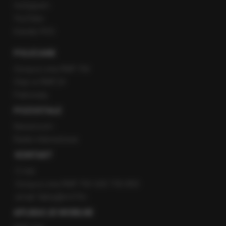
Instagram
YouTube
Kanały RSS
POLECANE
Gorąca Linia RMF FM
Staż w RMF24
Patronaty
POZOSTAŁE
Newsroom
Radio internetowe
KONTAKT
O nas
Gorąca Linia RMF FM: 600 700 800
email: fakty@rmf.fm
APLIKACJE MOBILNE