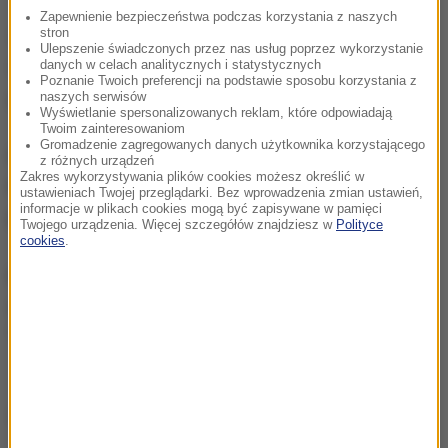
Zapewnienie bezpieczeństwa podczas korzystania z naszych
W Afryce tak wiele matek umiera podczas porodu, a
stron
Ulepszenie świadczonych przez nas usług poprzez wykorzystanie
tyle dzieci nie dożywa pierwszego miesiąca życia z
danych w celach analitycznych i statystycznych
Poznanie Twoich preferencji na podstawie sposobu korzystania z
powodu niedożywienia i wielkich epidemii
- dodał.
naszych serwisów
Wyświetlanie spersonalizowanych reklam, które odpowiadają
Twoim zainteresowaniom
Gromadzenie zagregowanych danych użytkownika korzystającego
Franciszek zachęcał działaczy związanej z
z różnych urządzeń
Zakres wykorzystywania plików cookies możesz określić w
Kościołem katolickim organizacji, aby pozostali
ustawieniach Twojej przeglądarki. Bez wprowadzenia zmian ustawień,
informacje w plikach cookies mogą być zapisywane w pamięci
pośród "ludzkości zranionej i cierpiącej z bólu".
Twojego urządzenia. Więcej szczegółów znajdziesz w
Polityce
cookies
.
Mówił, że działają oni z odwagą, dając wyraz temu,
że "Kościół nie jest super kliniką dla VIP-ów", ale
"szpitalem polowym".
(j.)