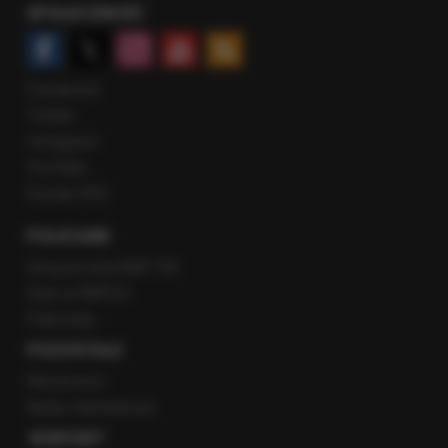
SPOŁECZNOŚĆ
Facebook
Twitter
Instagram
YouTube
Kanały RSS
POLECANE
Gorąca Linia RMF FM
Staż w RMF24
Patronaty
POZOSTAŁE
Newsroom
Radio internetowe
KONTAKT