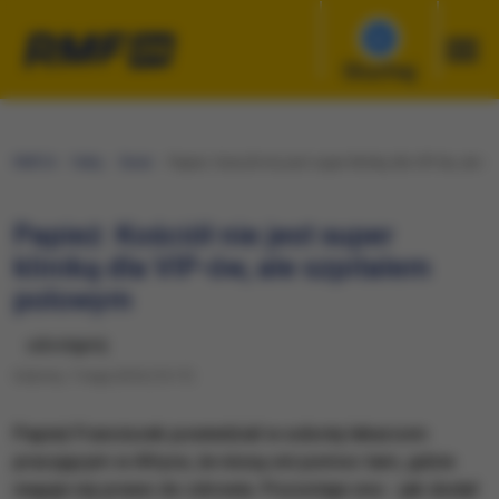
Słuchaj
RMF24
Fakty
Świat
Papież: Kościół nie jest super kliniką dla VIP-ów, ale
Papież: Kościół nie jest super
kliniką dla VIP-ów, ale szpitalem
polowym
udostępnij
Sobota, 7 maja 2016 (15:17)
Papież Franciszek powiedział w sobotę lekarzom
pracującym w Afryce, że niosą oni pomoc tam, gdzie
neguje się prawo do zdrowia. Pozostaje ono - jak dodał