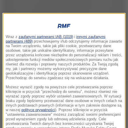
Wraz z
zaufanymi partnerami IAB (1019)
i
innymi zaufanymi
partnerami (489)
przechowujemy i/lub odczytujemy informacje zawarte
na Twoim urządzeniu, takie jak pliki cookie, przetwarzamy dane
osobowe, takie jak unikalne identyfikatory, informacje przesyłane
przez urządzenia końcowe niezbędne do personalizacji reklam i treści,
udostępnienie funkcji mediów społecznościowych pomiaru ruchu jak
również dla rozwoju i poprawny naszych produktów. Za Twoją zgodą
Podczas spotkania z delegacją założonej w 1950
my, jak i partnerzy możemy wykorzystywać precyzyjne dane
roku w Padwie włoskiej organizacji Lekarze dla Afryki
geolokalizacyjne i identyfikację poprzez skanowanie urządzeń.
Przechodząc do serwisu zgadzasz się na wskazane działania.
(CUAMM) Franciszek powiedział:
Proszę was, módlcie
Możesz wyrazić zgodę na powyższe cele przetwarzania poprzez
się także za mnie, aby Pan każdego dnia czynił mnie
kliknięcie w przycisk "przechodzę do serwisu", możesz również nie
wyrażać zgody poprzez wybór ustawień zaawansowanych. W sytuacji
bardziej ubogim.
braku zgody będziemy przetwarzać dane osobowe w innych celach na
innych podstawach prawnych (informacje w tym zakresie dostępne są
w naszej
polityce prywatności
). Poprzez kliknięcie w przycisk
Zdrowie, zwłaszcza to podstawowe, jest faktycznie
"ustawienia zaawansowane" możesz zarządzać swoimi preferencjami
przed wyrażeniem zgody lub odmową udzielenia zgody. Cele
negowane w różnych częściach świata i w wielu
przetwarzania Twoich danych bez konieczności uzyskania Twojej