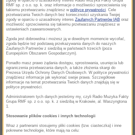
regionach Afryki. Nie jest prawem dla wszystkich, ale
zgody w oparciu o uzasadniony interes Radio Muzyka Fakty Grupa
RMF sp. z o.o. sp. k. oraz informacje o możliwości sprzeciwienia się
raczej wciąż przywilejem dla nielicznych, którzy
takiemu przetwarzaniu znajdziesz w
polityce prywatności
. Cele
przetwarzania Twoich danych bez konieczności uzyskania Twojej
mogą sobie na to pozwolić
- oświadczył papież.
zgody w oparciu o uzasadniony interes
Zaufanych Partnerów IAB
oraz
możliwość sprzeciwienia się takiemu przetwarzaniu znajdziesz w
ustawieniach zaawansowanych.
Dodał:
Dostęp do służby zdrowia, do leczenia i
Zgoda jest dobrowolna i możesz ją w dowolnym momencie wycofać,
zgoda będzie też podstawą przekazywania danych do naszych
lekarstw pozostaje złudzeniem. Biedni nie są w
Zaufanych Partnerów z siedzibą w państwach trzecich (poza
Europejskim Obszarem Gospodarczym).
stanie płacić i są wykluczeni z opieki szpitalnej, także
Ponadto masz prawo żądania dostępu, sprostowania, usunięcia lub
tej najbardziej koniecznej i podstawowej.
ograniczenia przetwarzania danych, a także złożenia skargi do
Prezesa Urzędu Ochrony Danych Osobowych. W polityce prywatności
znajdziesz informacje jak wykonać swoje prawa. Szczegółowe
Wybraliście najbiedniejsze państwa Afryki, te ze
informacje na temat przetwarzania Twoich danych znajdują się w
polityce prywatności.
strefy subsaharyjskiej, obszary najbardziej
Administratorem tych danych jesteśmy my, czyli Radio Muzyka Fakty
zapomniane, z ostatniej mili systemów służby
Grupa RMF sp. z o.o. sp. k. z siedzibą w Krakowie, al. Waszyngtona
1.
zdrowia. To peryferie geograficzne, na które Bóg
Stosowanie plików cookies i innych technologii
posyła was, byście byli dobrymi samarytanami
-
Wraz z partnerami stosujemy pliki cookies (tzw. ciasteczka) i inne
podkreślił papież, zwracając się do lekarzy.
pokrewne technologie, które mają na celu: