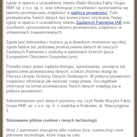
zgody w oparciu o uzasadniony interes Radio Muzyka Fakty Grupa
Przewodniczący PE wyraził przekonanie, że Europa
RMF sp. z o.o. sp. k. oraz informacje o możliwości sprzeciwienia się
takiemu przetwarzaniu znajdziesz w
polityce prywatności
. Cele
będzie w "awangardzie konkretnych akcji polityczno-
przetwarzania Twoich danych bez konieczności uzyskania Twojej
zgody w oparciu o uzasadniony interes
Zaufanych Partnerów IAB
oraz
legislacyjnych" w tej dziedzinie. Przypomniał, że w
możliwość sprzeciwienia się takiemu przetwarzaniu znajdziesz w
ustawieniach zaawansowanych.
środę w Parlamencie Europejskim odbędzie się z
Zgoda jest dobrowolna i możesz ją w dowolnym momencie wycofać,
jego inicjatywy debata na temat roli Europy po
zgoda będzie też podstawą przekazywania danych do naszych
Zaufanych Partnerów z siedzibą w państwach trzecich (poza
decyzji Trumpa.
Europejskim Obszarem Gospodarczym).
Ponadto masz prawo żądania dostępu, sprostowania, usunięcia lub
Zaprosiłem na sesję plenarną wyjątkowych
ograniczenia przetwarzania danych, a także złożenia skargi do
Prezesa Urzędu Ochrony Danych Osobowych. W polityce prywatności
świadków, takich jak prezydenci Wysp Marshalla i
znajdziesz informacje jak wykonać swoje prawa. Szczegółowe
informacje na temat przetwarzania Twoich danych znajdują się w
Wybrzeża Kości Słoniowej. To mocny sygnał
polityce prywatności.
mówiący o ryzyku wzrostu migracji. Bo nie będzie
Administratorem tych danych jesteśmy my, czyli Radio Muzyka Fakty
Grupa RMF sp. z o.o. sp. k. z siedzibą w Krakowie, al. Waszyngtona
tysięcy, ale będą miliony uchodźców klimatycznych,
1.
jeśli nie obniżymy temperatury
- dodał włoski polityk.
Stosowanie plików cookies i innych technologii
Wraz z partnerami stosujemy pliki cookies (tzw. ciasteczka) i inne
Tajani stwierdził, że działania na rzecz ochrony
pokrewne technologie, które mają na celu: