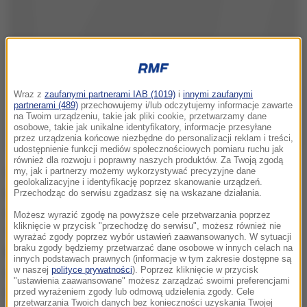
Wraz z
zaufanymi partnerami IAB (1019)
i
innymi zaufanymi
partnerami (489)
przechowujemy i/lub odczytujemy informacje zawarte
na Twoim urządzeniu, takie jak pliki cookie, przetwarzamy dane
osobowe, takie jak unikalne identyfikatory, informacje przesyłane
przez urządzenia końcowe niezbędne do personalizacji reklam i treści,
udostępnienie funkcji mediów społecznościowych pomiaru ruchu jak
również dla rozwoju i poprawny naszych produktów. Za Twoją zgodą
W opublikowanym w niedzielę wywiadzie dla
my, jak i partnerzy możemy wykorzystywać precyzyjne dane
geolokalizacyjne i identyfikację poprzez skanowanie urządzeń.
rzymskiego dziennika "Il Messaggero" Tajani,
Przechodząc do serwisu zgadzasz się na wskazane działania.
odnosząc się do decyzji prezydenta USA Donalda
Możesz wyrazić zgodę na powyższe cele przetwarzania poprzez
kliknięcie w przycisk "przechodzę do serwisu", możesz również nie
Trumpa o wyjściu z paryskiego porozumienia
wyrażać zgody poprzez wybór ustawień zaawansowanych. W sytuacji
braku zgody będziemy przetwarzać dane osobowe w innych celach na
klimatycznego, oświadczył: "Klimat musi być w
innych podstawach prawnych (informacje w tym zakresie dostępne są
w naszej
polityce prywatności
). Poprzez kliknięcie w przycisk
centrum europejskich działań poprzez istotne
"ustawienia zaawansowane" możesz zarządzać swoimi preferencjami
decyzje legislacyjne".
przed wyrażeniem zgody lub odmową udzielenia zgody. Cele
przetwarzania Twoich danych bez konieczności uzyskania Twojej