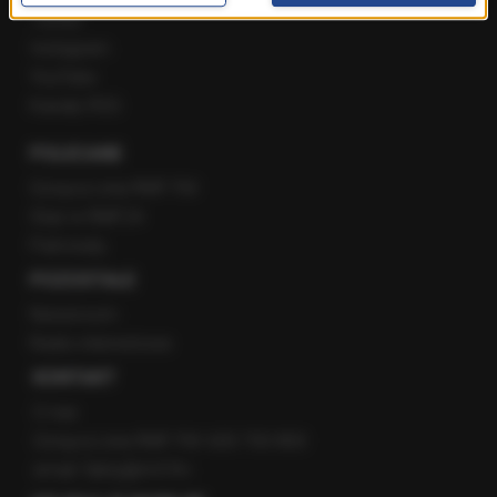
Twitter
Instagram
YouTube
Kanały RSS
POLECANE
Gorąca Linia RMF FM
Staż w RMF24
Patronaty
POZOSTAŁE
Newsroom
Radio internetowe
KONTAKT
O nas
Gorąca Linia RMF FM: 600 700 800
email: fakty@rmf.fm