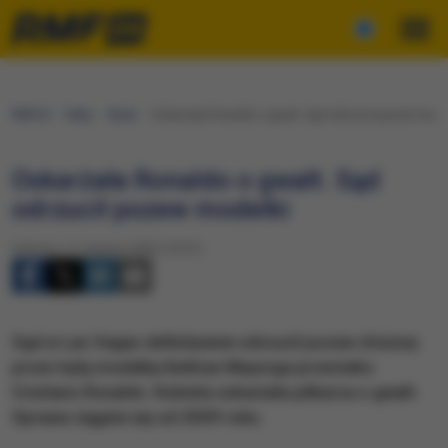
RMF24
Fakty
Świat
Oskarżała Ronaldo o gwałt. Sąd odrzucił pozew mode
Oskarżała Ronaldo o gwałt. Sąd
odrzucił pozew modelki
Sobota, 11 czerwca 2022 (19:51)
Sąd w Las Vegas definitywnie odrzucił pozew złożony
przez byłą modelkę Kathryn Mayorga przeciwko
Cristiano Ronaldo. Kobieta oskarżała piłkarza o gwałt.
Sprawa ciągnie się od 2009 roku.