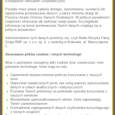
Europejskim Obszarem Gospodarczym).
Kilka miesięcy później prokurator hrabstwa Clark w
Ponadto masz prawo żądania dostępu, sprostowania, usunięcia lub
stanie Nevada poinformował, że jednak nie skieruje
ograniczenia przetwarzania danych, a także złożenia skargi do
Prezesa Urzędu Ochrony Danych Osobowych. W polityce prywatności
sprawy do sądu z powodu braku dowodów
znajdziesz informacje jak wykonać swoje prawa. Szczegółowe
informacje na temat przetwarzania Twoich danych znajdują się w
popełnienia przestępstwa.
polityce prywatności.
Administratorem tych danych jesteśmy my, czyli Radio Muzyka Fakty
Decyzję prokuratury zaskarżyli adwokaci
Grupa RMF sp. z o.o. sp. k. z siedzibą w Krakowie, al. Waszyngtona
1.
Amerykanki, ale sędzia ostatecznie utrzymał ją w
Stosowanie plików cookies i innych technologii
mocy. Przedstawicielom skarżącej zarzucił m.in.
Wraz z partnerami stosujemy pliki cookies (tzw. ciasteczka) i inne
zachowanie w złej wierze, wykorzystywanie
pokrewne technologie, które mają na celu:
skradzionych poufnych dokumentów oraz brak
Zapewnienie bezpieczeństwa podczas korzystania z naszych
stron
przekonujących dowodów.
Ulepszenie świadczonych przez nas usług poprzez wykorzystanie
danych w celach analitycznych i statystycznych
Poznanie Twoich preferencji na podstawie sposobu korzystania z
Źródło: RMF FM/PAP
naszych serwisów
Wyświetlanie spersonalizowanych reklam, które odpowiadają
Twoim zainteresowaniom
NAJWAŻNIEJSZE FAKTY
Gromadzenie zagregowanych danych użytkownika korzystającego
z różnych urządzeń