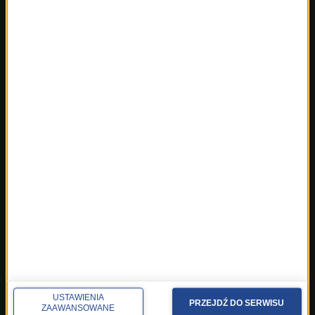
Fakty ze Szczecina
Fakty ze Śląskiego
Fakty z Trójmiasta
Fakty z Warszawy
Fakty z Wrocławia
Fakty z Zakopanego
ROZMOWY W RMF FM
Najnowsze rozmowy w RMF FM
Rozmowa o 7:00 w RMF FM i Radiu RMF24
Poranna rozmowa w RMF FM
Popołudniowa rozmowa w RMF FM
Gość Krzysztofa Ziemca w RMF FM
Rozmowy w Radiu RMF24
SPOŁECZNOŚĆ
USTAWIENIA
PRZEJDŹ DO SERWISU
Facebook
ZAAWANSOWANE