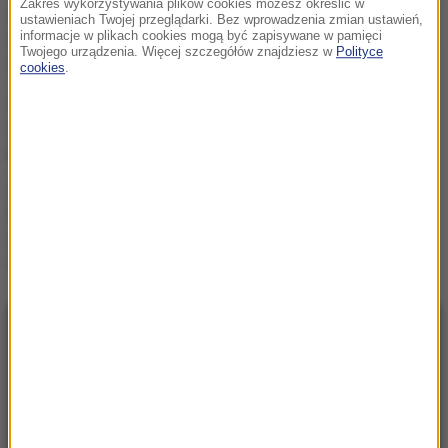
Zakres wykorzystywania plików cookies możesz określić w
„Rosyjski Amazon” w ogniu.
ustawieniach Twojej przeglądarki. Bez wprowadzenia zmian ustawień,
Uderzenie sięgnęło za Ural
informacje w plikach cookies mogą być zapisywane w pamięci
Twojego urządzenia. Więcej szczegółów znajdziesz w
Polityce
cookies
.
Potencjalnie
niebezpieczna. Asteroida
przeleci w pobliżu Ziemi
Trump stawia na lojalność.
„Darczyńców na sali
operacyjnej jest więcej niż
chirurgów”
NAJNOWSZE
08:31
„Rosyjski Amazon” w ogniu. Uderzenie
sięgnęło za Ural