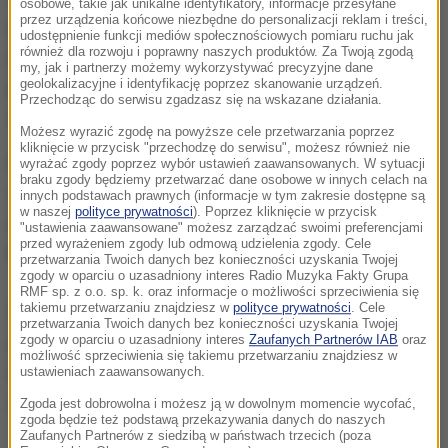
osobowe, takie jak unikalne identyfikatory, informacje przesyłane
przez urządzenia końcowe niezbędne do personalizacji reklam i treści,
gwałtu miało dojść 13 czerwca 2009 roku w klubie
udostępnienie funkcji mediów społecznościowych pomiaru ruchu jak
również dla rozwoju i poprawny naszych produktów. Za Twoją zgodą
nocnym w Las Vegas. Kobieta wezwała wówczas
my, jak i partnerzy możemy wykorzystywać precyzyjne dane
geolokalizacyjne i identyfikację poprzez skanowanie urządzeń.
policję, ale odmówiła wskazania domniemanego
Przechodząc do serwisu zgadzasz się na wskazane działania.
sprawcy.
Możesz wyrazić zgodę na powyższe cele przetwarzania poprzez
kliknięcie w przycisk "przechodzę do serwisu", możesz również nie
W 2010 roku piłkarz zawarł z
Mayorgą
umowę
wyrażać zgody poprzez wybór ustawień zaawansowanych. W sytuacji
braku zgody będziemy przetwarzać dane osobowe w innych celach na
cywilno-prawną i według mediów wpłacił na konto
innych podstawach prawnych (informacje w tym zakresie dostępne są
w naszej
polityce prywatności
). Poprzez kliknięcie w przycisk
Amerykanki 375 tys. dolarów. Portugalczyk nigdy nie
"ustawienia zaawansowane" możesz zarządzać swoimi preferencjami
przed wyrażeniem zgody lub odmową udzielenia zgody. Cele
krył, że uprawiał z nią seks, ale za jej zgodą.
przetwarzania Twoich danych bez konieczności uzyskania Twojej
zgody w oparciu o uzasadniony interes Radio Muzyka Fakty Grupa
RMF sp. z o.o. sp. k. oraz informacje o możliwości sprzeciwienia się
takiemu przetwarzaniu znajdziesz w
polityce prywatności
. Cele
W sierpniu 2018 roku Mayorga ponownie zgłosiła się
przetwarzania Twoich danych bez konieczności uzyskania Twojej
zgody w oparciu o uzasadniony interes
Zaufanych Partnerów IAB
oraz
na policję w Las Vegas, domagając się wszczęcia
możliwość sprzeciwienia się takiemu przetwarzaniu znajdziesz w
od nowa
śledztwa
. Wtedy po raz pierwszy oficjalnie
ustawieniach zaawansowanych.
oskarżyła
Ronaldo
.
Zgoda jest dobrowolna i możesz ją w dowolnym momencie wycofać,
zgoda będzie też podstawą przekazywania danych do naszych
Zaufanych Partnerów z siedzibą w państwach trzecich (poza