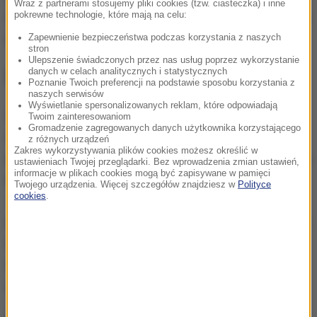
Wraz z partnerami stosujemy pliki cookies (tzw. ciasteczka) i inne
okazało,
oboje są w związkach małżeńskich, ale nie
pokrewne technologie, które mają na celu:
ze sobą.
Zapewnienie bezpieczeństwa podczas korzystania z naszych
stron
Ulepszenie świadczonych przez nas usług poprzez wykorzystanie
danych w celach analitycznych i statystycznych
Dymisja za zdradę
Poznanie Twoich preferencji na podstawie sposobu korzystania z
naszych serwisów
Wyświetlanie spersonalizowanych reklam, które odpowiadają
Wkrótce potem firma Astronomer wydała oficjalne
Twoim zainteresowaniom
Gromadzenie zagregowanych danych użytkownika korzystającego
oświadczenie na platformie LinkedIn, w którym
z różnych urządzeń
Zakres wykorzystywania plików cookies możesz określić w
podkreślono, że
od liderów organizacji oczekuje się
ustawieniach Twojej przeglądarki. Bez wprowadzenia zmian ustawień,
informacje w plikach cookies mogą być zapisywane w pamięci
najwyższych standardów moralnych i etycznych.
Twojego urządzenia. Więcej szczegółów znajdziesz w
Polityce
cookies
.
Jak zaznaczono, Andy Byron nie spełnił tych
wymagań, dlatego zarząd przyjął jego rezygnację ze
stanowiska dyrektora naczelnego. Dzień przed
oficjalnym odejściem Byron został wysłany na urlop,
a jego obowiązki przejął tymczasowy następca.