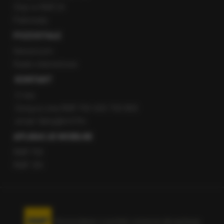
Staż w RMF24
Patronaty
POZOSTAŁE
Newsroom
Radio internetowe
KONTAKT
O nas
Gorąca Linia RMF FM: 600 700 800
email: fakty@rmf.fm
APLIKACJE MOBILNE
RMF FM
RMF ON
Korzystanie z portalu oznacza akceptację