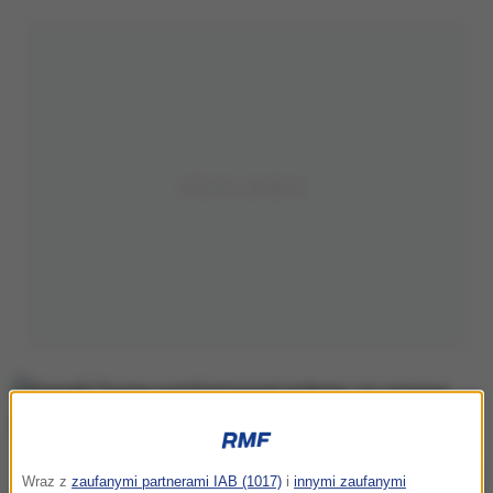
Donald Trump poinformował jedynie, że umowa dotycząca minerałów
Wraz z
zaufanymi partnerami IAB (1017)
i
innymi zaufanymi
może być podpisana wkrótce