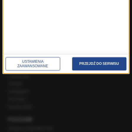
Najnowsze rozmowy w RMF FM
Rozmowa o 7:00 w RMF FM i Radiu RMF24
Poranna rozmowa w RMF FM
Popołudniowa rozmowa w RMF FM
Gość Krzysztofa Ziemca w RMF FM
Rozmowy w Radiu RMF24
SPOŁECZNOŚĆ
USTAWIENIA
PRZEJDŹ DO SERWISU
ZAAWANSOWANE
Facebook
Twitter
Instagram
YouTube
Kanały RSS
POLECANE
Gorąca Linia RMF FM