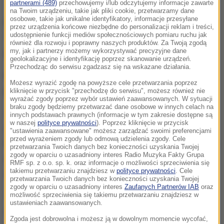
partnerami (489)
przechowujemy i/lub odczytujemy informacje zawarte
na Twoim urządzeniu, takie jak pliki cookie, przetwarzamy dane
osobowe, takie jak unikalne identyfikatory, informacje przesyłane
Na razie nie znamy żadnych szczegółów. Donald
przez urządzenia końcowe niezbędne do personalizacji reklam i treści,
udostępnienie funkcji mediów społecznościowych pomiaru ruchu jak
Trump poinformował jedynie, że umowa może być
również dla rozwoju i poprawny naszych produktów. Za Twoją zgodą
my, jak i partnerzy możemy wykorzystywać precyzyjne dane
podpisana wkrótce.
geolokalizacyjne i identyfikację poprzez skanowanie urządzeń.
Przechodząc do serwisu zgadzasz się na wskazane działania.
Nieoficjalnie wiadomo, że porozumienie może być
Możesz wyrazić zgodę na powyższe cele przetwarzania poprzez
podpisane nawet dzisiaj.
kliknięcie w przycisk "przechodzę do serwisu", możesz również nie
wyrażać zgody poprzez wybór ustawień zaawansowanych. W sytuacji
braku zgody będziemy przetwarzać dane osobowe w innych celach na
Rozmawiamy teraz o terytorium. Rozmawiamy o
innych podstawach prawnych (informacje w tym zakresie dostępne są
w naszej
polityce prywatności
). Poprzez kliknięcie w przycisk
liniach demarkacyjnych
- stwierdził Trump.
"ustawienia zaawansowane" możesz zarządzać swoimi preferencjami
przed wyrażeniem zgody lub odmową udzielenia zgody. Cele
Prezydent USA podkreślił, że rozmowy z delegacjami
przetwarzania Twoich danych bez konieczności uzyskania Twojej
zgody w oparciu o uzasadniony interes Radio Muzyka Fakty Grupa
z Ukrainy i Rosji w Rijadzie koncentrują się na
RMF sp. z o.o. sp. k. oraz informacje o możliwości sprzeciwienia się
takiemu przetwarzaniu znajdziesz w
polityce prywatności
. Cele
zawieszeniu broni na Morzu Czarnym.
przetwarzania Twoich danych bez konieczności uzyskania Twojej
zgody w oparciu o uzasadniony interes
Zaufanych Partnerów IAB
oraz
możliwość sprzeciwienia się takiemu przetwarzaniu znajdziesz w
Trump powiedział również dziennikarzom podczas
ustawieniach zaawansowanych.
spotkania z członkami swojego gabinetu, że Stany
Zgoda jest dobrowolna i możesz ją w dowolnym momencie wycofać,