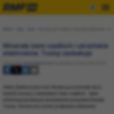
RMF24
Fakty
Świat
Minerały ziem rzadkich i ukraińskie elektrownie. Tru
Minerały ziem rzadkich i ukraińskie
elektrownie. Trump zaskakuje
Opracowanie:
Nicole Makarewicz
Poniedziałek, 24 marca 2025 (19:01)
Stany Zjednoczone oraz Ukraina porozumiały się w
kwestii umowy o minerałach ziem rzadkich - takie
informacje przekazał amerykański prezydent Donald
Trump. Umowa ma zostać podpisana niebawem.