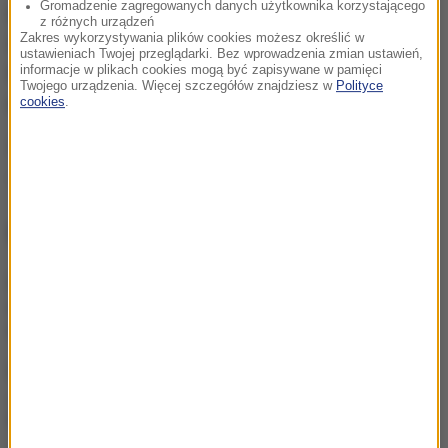
Gromadzenie zagregowanych danych użytkownika korzystającego
interesujące, że kilka dni temu Wołodymyr
z różnych urządzeń
Zakres wykorzystywania plików cookies możesz określić w
Zełenski wyraźnie odrzucił taką możliwość,
ustawieniach Twojej przeglądarki. Bez wprowadzenia zmian ustawień,
informacje w plikach cookies mogą być zapisywane w pamięci
tłumacząc, że takie obiekty muszą pozostać w
Twojego urządzenia. Więcej szczegółów znajdziesz w
Polityce
rękach Ukrainy.
cookies
.
Źródło: RMF FM
USA
Donald Trump
metale ziem rzadkich
Tagi:
NAJWAŻNIEJSZE FAKTY
USA zwiększyły poziom
wymiany informacji
wywiadowczych z Ukrainą
Wjechał autem w tłum, bo
„chciał zabić”. Jest wyrok
dla Afgańczyka