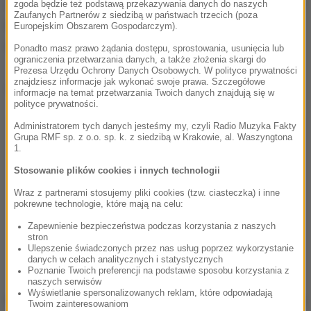
Zjednoczone prowadzą rozmowy z Ukrainą na temat
zgoda będzie też podstawą przekazywania danych do naszych
Zaufanych Partnerów z siedzibą w państwach trzecich (poza
możliwości przejęcia w zarząd ukraińskich
Europejskim Obszarem Gospodarczym).
elektrowni jądrowych przez amerykańskie firmy.
Ponadto masz prawo żądania dostępu, sprostowania, usunięcia lub
ograniczenia przetwarzania danych, a także złożenia skargi do
Prezesa Urzędu Ochrony Danych Osobowych. W polityce prywatności
znajdziesz informacje jak wykonać swoje prawa. Szczegółowe
Dalsza część artykułu pod materiałem video:
informacje na temat przetwarzania Twoich danych znajdują się w
polityce prywatności.
Administratorem tych danych jesteśmy my, czyli Radio Muzyka Fakty
Grupa RMF sp. z o.o. sp. k. z siedzibą w Krakowie, al. Waszyngtona
1.
Stosowanie plików cookies i innych technologii
Wraz z partnerami stosujemy pliki cookies (tzw. ciasteczka) i inne
pokrewne technologie, które mają na celu:
Zapewnienie bezpieczeństwa podczas korzystania z naszych
stron
Ulepszenie świadczonych przez nas usług poprzez wykorzystanie
danych w celach analitycznych i statystycznych
Poznanie Twoich preferencji na podstawie sposobu korzystania z
naszych serwisów
Wyświetlanie spersonalizowanych reklam, które odpowiadają
Słowa amerykańskiego prezydenta są tym bardziej
Twoim zainteresowaniom