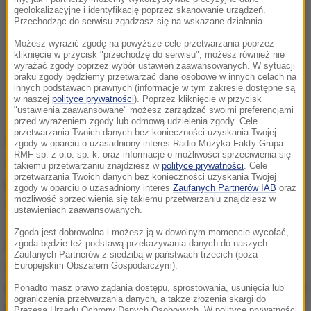
Iran odpowiedział atakami rakietowymi i
geolokalizacyjne i identyfikację poprzez skanowanie urządzeń.
Przechodząc do serwisu zgadzasz się na wskazane działania.
dronami na amerykańskie bazy w Bahrajnie,
Możesz wyrazić zgodę na powyższe cele przetwarzania poprzez
Kuwejcie i Jordanii.
kliknięcie w przycisk "przechodzę do serwisu", możesz również nie
wyrażać zgody poprzez wybór ustawień zaawansowanych. W sytuacji
braku zgody będziemy przetwarzać dane osobowe w innych celach na
Więcej informacji z Polski i świata znajdziesz
innych podstawach prawnych (informacje w tym zakresie dostępne są
w naszej
polityce prywatności
). Poprzez kliknięcie w przycisk
na
RMF24.pl
.
"ustawienia zaawansowane" możesz zarządzać swoimi preferencjami
przed wyrażeniem zgody lub odmową udzielenia zgody. Cele
przetwarzania Twoich danych bez konieczności uzyskania Twojej
We wtorek wieczorem czasu lokalnego
zgody w oparciu o uzasadniony interes Radio Muzyka Fakty Grupa
RMF sp. z o.o. sp. k. oraz informacje o możliwości sprzeciwienia się
amerykańskie Dowództwo Centralne (CENTCOM)
takiemu przetwarzaniu znajdziesz w
polityce prywatności
. Cele
przetwarzania Twoich danych bez konieczności uzyskania Twojej
poinformowało o zakończeniu serii uderzeń na cele
zgody w oparciu o uzasadniony interes
Zaufanych Partnerów IAB
oraz
możliwość sprzeciwienia się takiemu przetwarzaniu znajdziesz w
wojskowe w Iranie. Ataki rozpoczęły się o godzinie
ustawieniach zaawansowanych.
17 czasu wschodnioamerykańskiego (23:00 w
Zgoda jest dobrowolna i możesz ją w dowolnym momencie wycofać,
Polsce) i trwały do około 21:00 (3:00 w Polsce).
zgoda będzie też podstawą przekazywania danych do naszych
Zaufanych Partnerów z siedzibą w państwach trzecich (poza
Celem były irańskie
systemy obrony powietrznej,
Europejskim Obszarem Gospodarczym).
naziemne stacje kontroli oraz radary obserwacyjne
Ponadto masz prawo żądania dostępu, sprostowania, usunięcia lub
ograniczenia przetwarzania danych, a także złożenia skargi do
rozmieszczone w pobliżu strategicznej cieśniny
Prezesa Urzędu Ochrony Danych Osobowych. W polityce prywatności