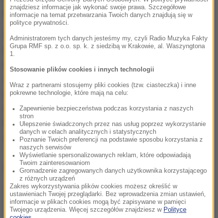
znajdziesz informacje jak wykonać swoje prawa. Szczegółowe
Ormuz
.
informacje na temat przetwarzania Twoich danych znajdują się w
polityce prywatności.
W komunikacie podkreślono, że działania te były
Administratorem tych danych jesteśmy my, czyli Radio Muzyka Fakty
Grupa RMF sp. z o.o. sp. k. z siedzibą w Krakowie, al. Waszyngtona
odpowiedzią na wcześniejsze zestrzelenie
1.
amerykańskiego śmigłowca Apache
. Siły USA
Stosowanie plików cookies i innych technologii
wykorzystały precyzyjną amunicję. Według
Wraz z partnerami stosujemy pliki cookies (tzw. ciasteczka) i inne
amerykańskich wojskowych operacja miała
pokrewne technologie, które mają na celu:
charakter proporcjonalny i była wymierzona w cele
Zapewnienie bezpieczeństwa podczas korzystania z naszych
stron
bezpośrednio związane z zagrożeniem dla
Ulepszenie świadczonych przez nas usług poprzez wykorzystanie
danych w celach analitycznych i statystycznych
amerykańskich żołnierzy i międzynarodowej żeglugi.
Poznanie Twoich preferencji na podstawie sposobu korzystania z
naszych serwisów
Wyświetlanie spersonalizowanych reklam, które odpowiadają
Twoim zainteresowaniom
Dalsza część artykułu pod materiałem video:
Gromadzenie zagregowanych danych użytkownika korzystającego
z różnych urządzeń
Zakres wykorzystywania plików cookies możesz określić w
ustawieniach Twojej przeglądarki. Bez wprowadzenia zmian ustawień,
informacje w plikach cookies mogą być zapisywane w pamięci
Twojego urządzenia. Więcej szczegółów znajdziesz w
Polityce
cookies
.