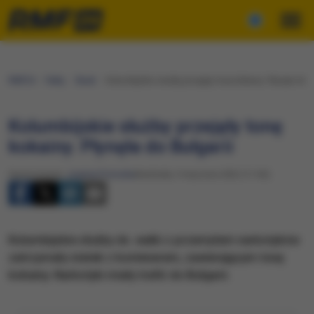
RMF24
Fakty
Świat
Kolumbijskie służby przejęły tonę kokainy. Płynęła do B
Kolumbijskie służby przejęły tonę
kokainy. Płynęła do Bułgarii
Opracowanie:
Joanna Potocka
Niedziela, 9 stycznia 2022 (11:36)
Kolumbijskie służby ds. walki z przemytem narkotyków
zatrzymały statek z kontenerem, zawierającym tonę
kokainy. Narkotyki miały trafić do Bułgarii.