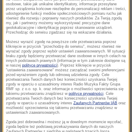
osobowe, takie jak unikalne identyfikatory, informacje przesyłane
odzież.
przez urządzenia końcowe niezbędne do personalizacji reklam i treści,
udostępnienie funkcji mediów społecznościowych pomiaru ruchu jak
również dla rozwoju i poprawny naszych produktów. Za Twoją zgodą
Znaleziono tam jednak kokainę, której punktem
my, jak i partnerzy możemy wykorzystywać precyzyjne dane
przeznaczenia był bułgarski czarnomorski port
geolokalizacyjne i identyfikację poprzez skanowanie urządzeń.
Przechodząc do serwisu zgadzasz się na wskazane działania.
Warna.
Możesz wyrazić zgodę na powyższe cele przetwarzania poprzez
kliknięcie w przycisk "przechodzę do serwisu", możesz również nie
Według danych kolumbijskich służb
docelowym
wyrażać zgody poprzez wybór ustawień zaawansowanych. W sytuacji
braku zgody będziemy przetwarzać dane osobowe w innych celach na
punktem przeznaczenia kokainy były kraje Europy
innych podstawach prawnych (informacje w tym zakresie dostępne są
w naszej
polityce prywatności
). Poprzez kliknięcie w przycisk
Zachodniej - Włochy, Francja i Niemcy.
"ustawienia zaawansowane" możesz zarządzać swoimi preferencjami
przed wyrażeniem zgody lub odmową udzielenia zgody. Cele
przetwarzania Twoich danych bez konieczności uzyskania Twojej
Jej wartość czarnorynkowa szacowana jest na
75
zgody w oparciu o uzasadniony interes Radio Muzyka Fakty Grupa
RMF sp. z o.o. sp. k. oraz informacje o możliwości sprzeciwienia się
mln dolarów.
takiemu przetwarzaniu znajdziesz w
polityce prywatności
. Cele
przetwarzania Twoich danych bez konieczności uzyskania Twojej
zgody w oparciu o uzasadniony interes
Zaufanych Partnerów IAB
oraz
Dalsza część artykułu pod materiałem video:
możliwość sprzeciwienia się takiemu przetwarzaniu znajdziesz w
ustawieniach zaawansowanych.
Zgoda jest dobrowolna i możesz ją w dowolnym momencie wycofać,
zgoda będzie też podstawą przekazywania danych do naszych
Zaufanych Partnerów z siedzibą w państwach trzecich (poza