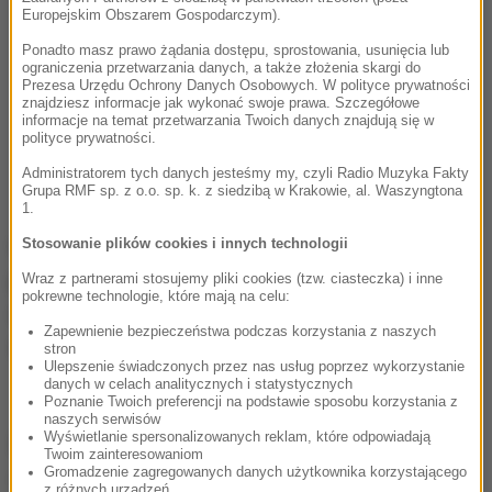
Europejskim Obszarem Gospodarczym).
Ponadto masz prawo żądania dostępu, sprostowania, usunięcia lub
ograniczenia przetwarzania danych, a także złożenia skargi do
Prezesa Urzędu Ochrony Danych Osobowych. W polityce prywatności
znajdziesz informacje jak wykonać swoje prawa. Szczegółowe
informacje na temat przetwarzania Twoich danych znajdują się w
polityce prywatności.
Administratorem tych danych jesteśmy my, czyli Radio Muzyka Fakty
Grupa RMF sp. z o.o. sp. k. z siedzibą w Krakowie, al. Waszyngtona
1.
Stosowanie plików cookies i innych technologii
Warna jest jednym z punktów przerzutowych
południowoamerykańskich narkotyków do Bułgarii i
Wraz z partnerami stosujemy pliki cookies (tzw. ciasteczka) i inne
pokrewne technologie, które mają na celu:
dalej na zachód. Trafiają one tam tzw. bałkańskim
Zapewnienie bezpieczeństwa podczas korzystania z naszych
szlakiem z Iranu i Turcji.
stron
Ulepszenie świadczonych przez nas usług poprzez wykorzystanie
danych w celach analitycznych i statystycznych
Poznanie Twoich preferencji na podstawie sposobu korzystania z
naszych serwisów
Wyświetlanie spersonalizowanych reklam, które odpowiadają
Źródło: PAP
Twoim zainteresowaniom
Gromadzenie zagregowanych danych użytkownika korzystającego
Kolumbia
Tagi:
z różnych urządzeń