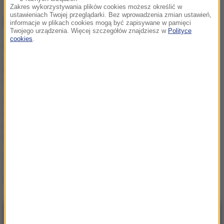
Zakres wykorzystywania plików cookies możesz określić w
ustawieniach Twojej przeglądarki. Bez wprowadzenia zmian ustawień,
NAJWAŻNIEJSZE FAKTY
informacje w plikach cookies mogą być zapisywane w pamięci
Twojego urządzenia. Więcej szczegółów znajdziesz w
Polityce
cookies
.
Nasi sąsiedzi wpadli na
„wspaniały pomysł”. Miały
być żywe krowy, jest
rozczarowanie
USA płacą fortunę za
informacje. Chodzi o
najpotężniejszy kartel
narkotykowy na świecie
Dron z zapalnikiem
znaleziony na lotnisku.
Szef MSW bije na alarm
NAJNOWSZE