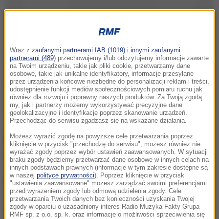
Wraz z
zaufanymi partnerami IAB (1019)
i
innymi zaufanymi
partnerami (489)
przechowujemy i/lub odczytujemy informacje zawarte
na Twoim urządzeniu, takie jak pliki cookie, przetwarzamy dane
osobowe, takie jak unikalne identyfikatory, informacje przesyłane
przez urządzenia końcowe niezbędne do personalizacji reklam i treści,
udostępnienie funkcji mediów społecznościowych pomiaru ruchu jak
również dla rozwoju i poprawny naszych produktów. Za Twoją zgodą
my, jak i partnerzy możemy wykorzystywać precyzyjne dane
geolokalizacyjne i identyfikację poprzez skanowanie urządzeń.
Przechodząc do serwisu zgadzasz się na wskazane działania.
Jak poinformowała Donna Veasey z biura prasowego
Możesz wyrazić zgodę na powyższe cele przetwarzania poprzez
Essex Police, funkcjonariusze w dalszym ciągu
kliknięcie w przycisk "przechodzę do serwisu", możesz również nie
prowadzą śledztwo w tej sprawie.
wyrażać zgody poprzez wybór ustawień zaawansowanych. W sytuacji
braku zgody będziemy przetwarzać dane osobowe w innych celach na
innych podstawach prawnych (informacje w tym zakresie dostępne są
w naszej
polityce prywatności
). Poprzez kliknięcie w przycisk
Pod koniec sierpnia trzech Polaków zostało
"ustawienia zaawansowane" możesz zarządzać swoimi preferencjami
przed wyrażeniem zgody lub odmową udzielenia zgody. Cele
zaatakowanych na placu handlowym The Stow w
przetwarzania Twoich danych bez konieczności uzyskania Twojej
zgody w oparciu o uzasadniony interes Radio Muzyka Fakty Grupa
Harlow. Jeden z nich - 40-letni Arkadiusz J. - został
RMF sp. z o.o. sp. k. oraz informacje o możliwości sprzeciwienia się