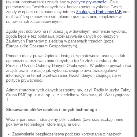
takiemu przetwarzaniu znajdziesz w
polityce prywatności
. Cele
raz uderzony w głowę. Polak trafił do szpitala w stanie
przetwarzania Twoich danych bez konieczności uzyskania Twojej
krytycznym i zmarł dwa dni później.
zgody w oparciu o uzasadniony interes
Zaufanych Partnerów IAB
oraz
możliwość sprzeciwienia się takiemu przetwarzaniu znajdziesz w
ustawieniach zaawansowanych.
Po śmierci mężczyzny policja zatrzymała sześć osób
Zgoda jest dobrowolna i możesz ją w dowolnym momencie wycofać,
zgoda będzie też podstawą przekazywania danych do naszych
podejrzewanych o udział w napaści. Wszyscy zostali
Zaufanych Partnerów z siedzibą w państwach trzecich (poza
Europejskim Obszarem Gospodarczym).
następnie zwolnieni z aresztu za kaucją z
obowiązkiem stawienia się na komisariacie 7
Ponadto masz prawo żądania dostępu, sprostowania, usunięcia lub
ograniczenia przetwarzania danych, a także złożenia skargi do
października.
Prezesa Urzędu Ochrony Danych Osobowych. W polityce prywatności
znajdziesz informacje jak wykonać swoje prawa. Szczegółowe
informacje na temat przetwarzania Twoich danych znajdują się w
polityce prywatności.
Jak poinformowała policja hrabstwa Essex, pięć osób
Administratorem tych danych jesteśmy my, czyli Radio Muzyka Fakty
zostało oczyszczonych z podejrzeń ze względu na
Grupa RMF sp. z o.o. sp. k. z siedzibą w Krakowie, al. Waszyngtona
brak wystarczającego materiału dowodowego. Nie
1.
będą oni brani pod uwagę na dalszym etapie
Stosowanie plików cookies i innych technologii
śledztwa.
Wraz z partnerami stosujemy pliki cookies (tzw. ciasteczka) i inne
pokrewne technologie, które mają na celu:
Zapewnienie bezpieczeństwa podczas korzystania z naszych
Według źródeł Polskiej Agencji Prasowej, działania